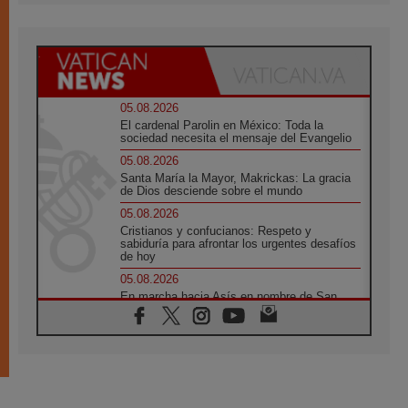
05.08.2026
El cardenal Parolin en México: Toda la
sociedad necesita el mensaje del Evangelio
05.08.2026
Santa María la Mayor, Makrickas: La gracia
de Dios desciende sobre el mundo
05.08.2026
Cristianos y confucianos: Respeto y
sabiduría para afrontar los urgentes desafíos
de hoy
05.08.2026
En marcha hacia Asís en nombre de San
Francisco, a la espera de León
05.08.2026
Venezuela, Padre Pagniello: "En medio del
dolor, una Iglesia que no se rinde"
05.08.2026
La Fuerza del "Círculo de Héroes" con el