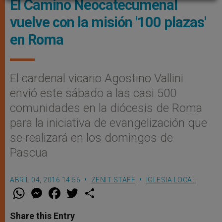
El Camino Neocatecumenal
vuelve con la misión '100 plazas'
en Roma
El cardenal vicario Agostino Vallini
envió este sábado a las casi 500
comunidades en la diócesis de Roma
para la iniciativa de evangelización que
se realizará en los domingos de
Pascua
ABRIL 04, 2016 14:56
ZENIT STAFF
IGLESIA LOCAL
W
M
F
T
S
h
e
a
w
h
a
s
c
i
a
t
s
e
t
r
Share this Entry
s
e
b
t
e