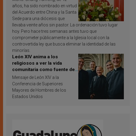
años, ha sido nombrado en virtud
del Acuerdo entre China y la Santa
Sede para una diócesis que
llevaba veinte años sin pastor. La ordenación tuvo lugar
hoy. Pero hace tres semanas antes tuvo que
comprometer públicamente a la Iglesia local con la
controvertida ley que busca eliminar la identidad de las
minorías.
León XIV anima a los
religiosos a ver la vida
comunitaria como fuente de
inspiración y santificación
Mensaje de León XIV a la
Conferencia de Superiores
Mayores de Hombres de los
Estados Unidos