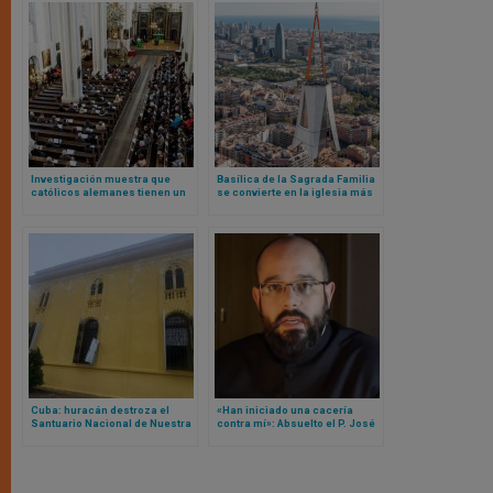
Investigación muestra que
Basílica de la Sagrada Familia
católicos alemanes tienen un
se convierte en la iglesia más
mayor apego a la Iglesia que
alta de Europa
los protestantes
Cuba: huracán destroza el
«Han iniciado una cacería
Santuario Nacional de Nuestra
contra mí»: Absuelto el P. José
Señora de la Caridad del Cobre
Francisco Delgado, impulsor
de ‘La Sacristía de la Vendée’