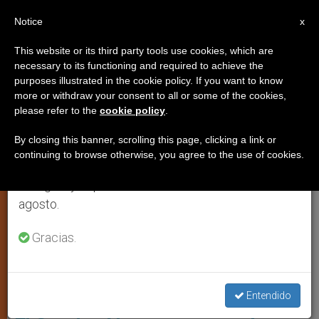
ES
Notice
×
x
Aviso importante
This website or its third party tools use cookies, which are
necessary to its functioning and required to achieve the
Del 27 de julio al 7 de agosto haremos la pausa
IGLESIA LOCAL
purposes illustrated in the cookie policy. If you want to know
anual, aprovechando que en el periodo de verano
more or withdraw your consent to all or some of the cookies,
please refer to the
cookie policy
.
se generan menos informaciones y también el
consumo de las mismas disminuye.
By closing this banner, scrolling this page, clicking a link or
continuing to browse otherwise, you agree to the use of cookies.
Retomamos el trabajo ordinario de las ediciones
en inglés y español de ZENIT el lunes 10 de
agosto.
Gracias.
ZENIT - SC
Entendido