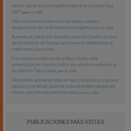
Himno oficial de la Jornada Mundial de la Juventud Seúl
2027
agosto 3, 2026
ONU se pronuncia ante caso de obispo católico
desaparecido por la dictadura nicaragüense
julio 25, 2026
Aumenta el interés por la beatificación en Estados Unidos
de los mártires de Georgia que murieron defendiendo el
matrimonio
julio 25, 2026
Franciscanos piden ayuda a Marco Rubio ante
persecución de colonos judíos que afecta a cristianos (y
no sólo) en Tierra Santa
julio 25, 2026
Sacerdotes alemanes fieles al Papa contestan a su propio
obispo (y cardenal) quien les orilla a bendecir parejas del
mismo sexo en importante diócesis
julio 25, 2026
PUBLICACIONES MÁS VISTAS