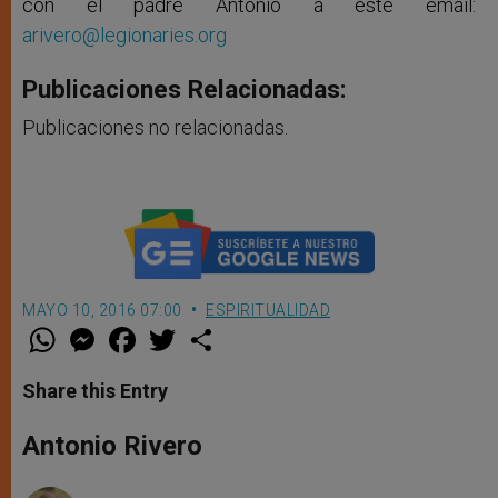
con el padre Antonio a este email:
arivero@legionaries.org
Publicaciones Relacionadas:
Publicaciones no relacionadas.
MAYO 10, 2016 07:00
ESPIRITUALIDAD
W
M
F
T
S
h
e
a
w
h
a
s
c
i
a
t
s
e
t
r
Share this Entry
s
e
b
t
e
A
n
o
e
p
g
o
r
Antonio Rivero
p
e
k
r