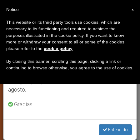
ES
Notice
×
x
Aviso importante
This website or its third party tools use cookies, which are
necessary to its functioning and required to achieve the
Del 27 de julio al 7 de agosto haremos la pausa
ESPIRITUALIDAD
purposes illustrated in the cookie policy. If you want to know
anual, aprovechando que en el periodo de verano
more or withdraw your consent to all or some of the cookies,
please refer to the
cookie policy
.
se generan menos informaciones y también el
consumo de las mismas disminuye.
By closing this banner, scrolling this page, clicking a link or
continuing to browse otherwise, you agree to the use of cookies.
Retomamos el trabajo ordinario de las ediciones
en inglés y español de ZENIT el lunes 10 de
agosto.
Gracias.
Pentecostés - (Autor: Jean II Restout, 1732 - Wiki Commons)
Comentario a la liturgia
Entendido