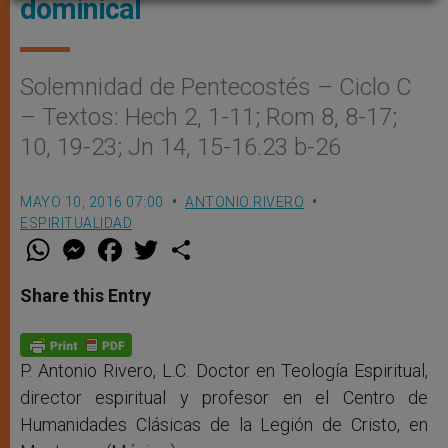
dominical
Solemnidad de Pentecostés – Ciclo C
– Textos: Hech 2, 1-11; Rom 8, 8-17;
10, 19-23; Jn 14, 15-16.23 b-26
MAYO 10, 2016 07:00
ANTONIO RIVERO
ESPIRITUALIDAD
W
M
F
T
S
h
e
a
w
h
a
s
c
i
a
t
s
e
t
r
Share this Entry
s
e
b
t
e
A
n
o
e
p
g
o
r
p
e
k
r
P. Antonio Rivero, L.C. Doctor en Teología Espiritual,
director espiritual y profesor en el Centro de
Humanidades Clásicas de la Legión de Cristo, en