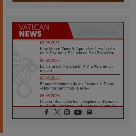
06.08.2026
Fray Marco Vianelli: Aprender el Evangelio
de la Paz en la Escuela de San Francisco
06.08.2026
La visita del Papa León XIV a Asís en un
minuto
06.08.2026
El agradecimiento de los jóvenes al Papa:
«Hoy nos sentimos Iglesia»
06.08.2026
Líbano: Reanudan los coloquios en Roma en
medio de tensiones y ataques en el sur del
país
06.08.2026
Hiroshima y Nagasaki, 81 años después.
Comienzan "Diez Días Oración por la Paz"
06.08.2026