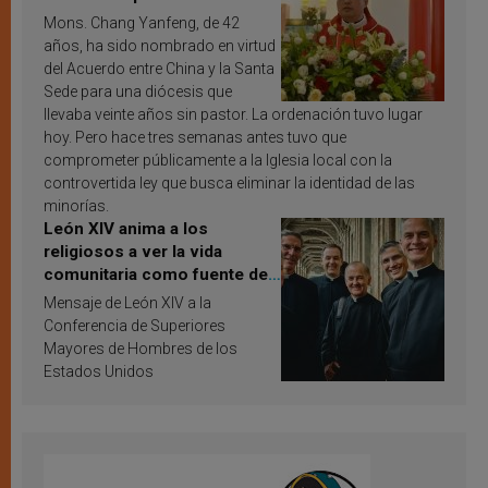
Mons. Chang Yanfeng, de 42
años, ha sido nombrado en virtud
del Acuerdo entre China y la Santa
Sede para una diócesis que
llevaba veinte años sin pastor. La ordenación tuvo lugar
hoy. Pero hace tres semanas antes tuvo que
comprometer públicamente a la Iglesia local con la
controvertida ley que busca eliminar la identidad de las
minorías.
León XIV anima a los
religiosos a ver la vida
comunitaria como fuente de
inspiración y santificación
Mensaje de León XIV a la
Conferencia de Superiores
Mayores de Hombres de los
Estados Unidos