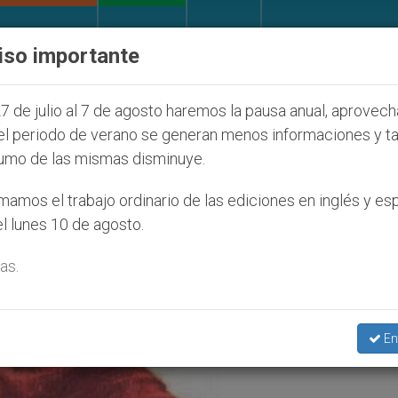
IGLESIA Y MUNDO
DOCUMENTOS
DONATIVOS
iso importante
íos que afecta a cristianos (y no sólo) en Tierra San
7 de julio al 7 de agosto haremos la pausa anual, aprovec
el periodo de verano se generan menos informaciones y t
umo de las mismas disminuye.
amos el trabajo ordinario de las ediciones en inglés y es
l lunes 10 de agosto.
as.
En