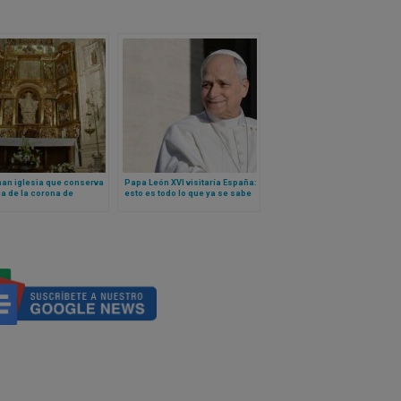
nan iglesia que conserva
Papa León XVI visitaría España:
ia de la corona de
esto es todo lo que ya se sabe
s y se roban la
stía. ¿Qué hará la
a?