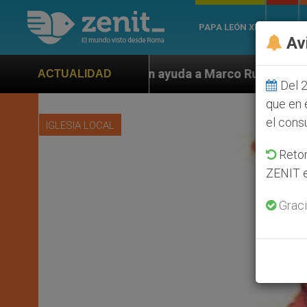
PAPA LEÓN XIV
ROMA
Av
n ayuda a Marco Rubio ante persecución de colonos jud
ACTUALIDAD
Del 2
que en 
el cons
IGLESIA LOCAL
Retom
ZENIT e
Graci