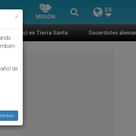
ES
×
MISIÓN
ta
Sacerdotes alemanes fieles al Papa contestan
hando
ambién
pañol de
tendido