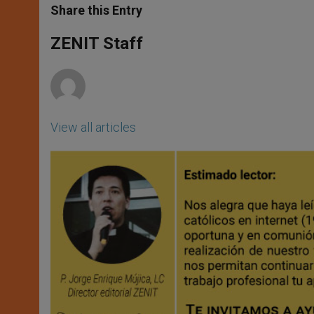
t
s
e
t
r
Share this Entry
s
e
b
t
e
A
n
o
e
p
g
o
r
ZENIT Staff
p
e
k
r
View all articles