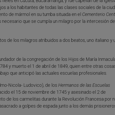
fieles en Cúcuta, Bucaramanga, y fue capellán de la iglesi
 a los habitantes de todas las clases sociales de la ciud
mento de mármol en su tumba situada en el
Cementerio Cent
es necesario que se cumpla un milagro por la intercesión de
s de los milagros atribuidos a dos beatos, uno italiano y 
fundador de la congregación de los Hijos de María Inmacul
784 y muerto el 1 de abril de 1849, quien entre otras cosa
abajo que anticipó las actuales escuelas profesionales.
lmo-Nicola- Ludovico), de los
Hermanos de las Escuelas
nacido el 15 de noviembre de 1745 y asesinado el 2 de
to de los carmelitas durante la Revolución Francesa por 
masacrado a golpes de espada junto a los demás prisionero