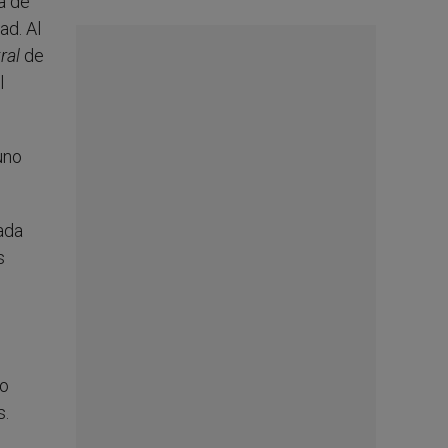
a de
ad. Al
ral
de
l
uno
ada
s
no
s.