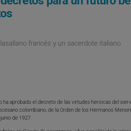
 decretos para un futuro be
tos
asallano francés y un sacerdote italiano
L
o ha aprobado el decreto de las virtudes heroicas del sier
iocesano colombiano, de la Orden de los Hermanos Menor
junio de 1927.