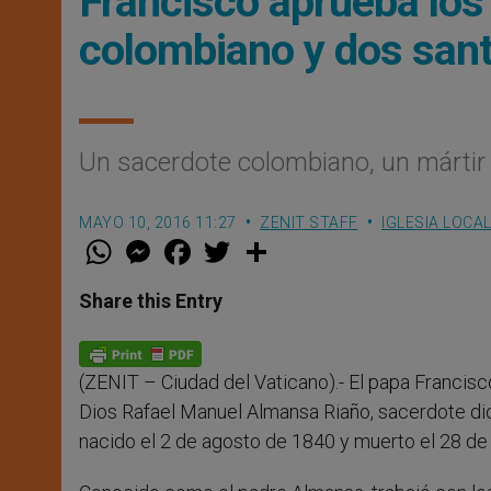
Francisco aprueba los
colombiano y dos san
Un sacerdote colombiano, un mártir l
MAYO 10, 2016 11:27
ZENIT STAFF
IGLESIA LOCA
W
M
F
T
S
h
e
a
w
h
a
s
c
i
a
t
s
e
t
r
Share this Entry
s
e
b
t
e
A
n
o
e
p
g
o
r
p
e
k
(ZENIT – Ciudad del Vaticano).- El papa Francisc
r
Dios Rafael Manuel Almansa Riaño, sacerdote d
nacido el 2 de agosto de 1840 y muerto el 28 de 