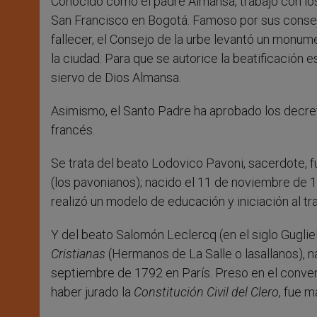
Conocido como el padre Almansa, trabajó con los 
San Francisco en Bogotá. Famoso por sus consejos
fallecer, el Consejo de la urbe levantó un monu
la ciudad. Para que se autorice la beatificación 
siervo de Dios Almansa.
Asimismo, el Santo Padre ha aprobado los decreto
francés.
Se trata del beato Lodovico Pavoni, sacerdote, 
(los pavonianos); nacido el 11 de noviembre de 1
realizó un modelo de educación y iniciación al tr
Y del beato Salomón Leclercq (en el siglo Guglie
Cristianas
(Hermanos de La Salle o lasallanos), 
septiembre de 1792 en París. Preso en el conven
haber jurado la
Constitución Civil del Clero
, fue 