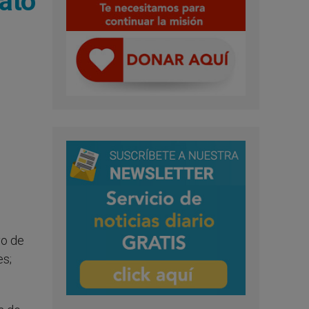
ato
vo de
es;