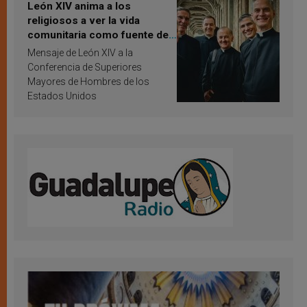
León XIV anima a los
religiosos a ver la vida
comunitaria como fuente de
inspiración y santificación
Mensaje de León XIV a la
Conferencia de Superiores
Mayores de Hombres de los
Estados Unidos