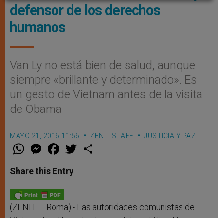
defensor de los derechos
humanos
Van Ly no está bien de salud, aunque
siempre «brillante y determinado». Es
un gesto de Vietnam antes de la visita
de Obama
MAYO 21, 2016 11:56
ZENIT STAFF
JUSTICIA Y PAZ
W
M
F
T
S
h
e
a
w
h
a
s
c
i
a
t
s
e
t
r
Share this Entry
s
e
b
t
e
A
n
o
e
p
g
o
r
p
e
k
r
(ZENIT – Roma).- Las autoridades comunistas de