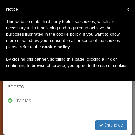
ES
Notice
×
x
Aviso importante
This website or its third party tools use cookies, which are
necessary to its functioning and required to achieve the
Del 27 de julio al 7 de agosto haremos la pausa
JUSTICIA Y PAZ
purposes illustrated in the cookie policy. If you want to know
anual, aprovechando que en el periodo de verano
more or withdraw your consent to all or some of the cookies,
please refer to the
cookie policy
.
se generan menos informaciones y también el
consumo de las mismas disminuye.
By closing this banner, scrolling this page, clicking a link or
continuing to browse otherwise, you agree to the use of cookies.
Retomamos el trabajo ordinario de las ediciones
en inglés y español de ZENIT el lunes 10 de
agosto.
Gracias.
Padre Van Ly - Corea Del Norte. (Foto Asia News)
Entendido
Hanoi libera al sacerdote Van Ly,