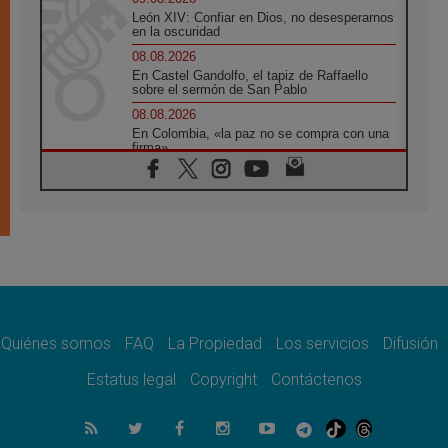
León XIV: Confiar en Dios, no desesperarnos
en la oscuridad
08.08.2026
En Castel Gandolfo, el tapiz de Raffaello
sobre el sermón de San Pablo
08.08.2026
En Colombia, «la paz no se compra con una
firma»
08.08.2026
En Venezuela celebraron los 416 años del
Santo Cristo de La Grita
08.08.2026
El Papa: en Santa Ágata contemplamos la
victoria del amor sobre la muerte
08.08.2026
León XIV visitará el Santuario de la Madre
del Buen Consejo de Genazzano
Quiénes somos
FAQ
La Propiedad
Los servicios
Difusión
07.08.2026
Filipinas: el Vicariato Apostólico de Calapán
Estatus legal
Copyright
Contáctenos
se convierte en diócesis
07.08.2026
Honduras: Los desplazados invisibles de una
crisis olvidada