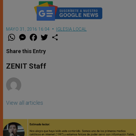
MAYO 31, 2016 16:04
IGLESIA LOCAL
W
M
F
T
S
h
e
a
w
h
a
s
c
i
a
t
s
e
t
r
Share this Entry
s
e
b
t
e
A
n
o
e
p
g
o
r
ZENIT Staff
p
e
k
r
View all articles