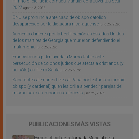
Himno oficial de la Jornada Mundial de la Juventud Seúl
2027
agosto 3, 2026
ONU se pronuncia ante caso de obispo católico
desaparecido por la dictadura nicaragüense
julio 25, 2026
Aumenta el interés por la beatificación en Estados Unidos
de los mártires de Georgia que murieron defendiendo el
matrimonio
julio 25, 2026
Franciscanos piden ayuda a Marco Rubio ante
persecución de colonos judíos que afecta a cristianos (y
no sólo) en Tierra Santa
julio 25, 2026
Sacerdotes alemanes fieles al Papa contestan a su propio
obispo (y cardenal) quien les orilla a bendecir parejas del
mismo sexo en importante diócesis
julio 25, 2026
PUBLICACIONES MÁS VISTAS
Himno oficial de la Jornada Mundial de la