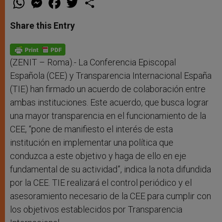
h
e
a
w
h
a
s
c
i
a
t
s
e
t
r
Share this Entry
s
e
b
t
e
A
n
o
e
p
g
o
r
p
e
k
r
(ZENIT – Roma).- La Conferencia Episcopal
Española (CEE) y Transparencia Internacional España
(TIE) han firmado un acuerdo de colaboración entre
ambas instituciones. Este acuerdo, que busca lograr
una mayor transparencia en el funcionamiento de la
CEE, “pone de manifiesto el interés de esta
institución en implementar una política que
conduzca a este objetivo y haga de ello en eje
fundamental de su actividad”, indica la nota difundida
por la CEE. TIE realizará el control periódico y el
asesoramiento necesario de la CEE para cumplir con
los objetivos establecidos por Transparencia