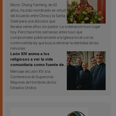
Mons. Chang Yanfeng, de 42
años, ha sido nombrado en virtud
del Acuerdo entre China y la Santa
Sede para una diócesis que
llevaba veinte años sin pastor. La ordenación tuvo lugar
hoy. Pero hace tres semanas antes tuvo que
comprometer públicamente a la Iglesia local con la
controvertida ley que busca eliminar la identidad de las
minorías.
León XIV anima a los
religiosos a ver la vida
comunitaria como fuente de
inspiración y santificación
Mensaje de León XIV a la
Conferencia de Superiores
Mayores de Hombres de los
Estados Unidos