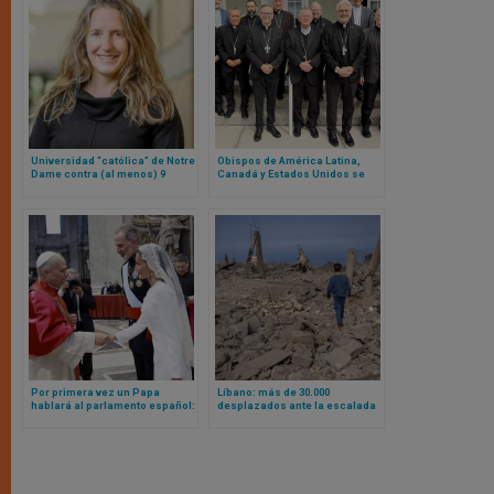
Universidad “católica” de Notre
Obispos de América Latina,
Dame contra (al menos) 9
Canadá y Estados Unidos se
obispos estadounidenses
reúnen para orar, dialogar y
(incluyendo al presidente de
reafirmar su unidad como una
Conferencia Episcopal)
sola Iglesia
Por primera vez un Papa
Líbano: más de 30.000
hablará al parlamento español:
desplazados ante la escalada
será León XIV en su visita a
de la violencia
Madrid de junio de 2026