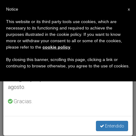
ES
Notice
×
x
Aviso importante
This website or its third party tools use cookies, which are
necessary to its functioning and required to achieve the
Del 27 de julio al 7 de agosto haremos la pausa
purposes illustrated in the cookie policy. If you want to know
anual, aprovechando que en el periodo de verano
more or withdraw your consent to all or some of the cookies,
please refer to the
cookie policy
.
se generan menos informaciones y también el
consumo de las mismas disminuye.
By closing this banner, scrolling this page, clicking a link or
continuing to browse otherwise, you agree to the use of cookies.
Retomamos el trabajo ordinario de las ediciones
en inglés y español de ZENIT el lunes 10 de
agosto.
Gracias.
Entendido