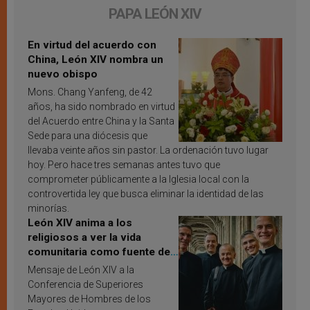
PAPA LEÓN XIV
En virtud del acuerdo con
China, León XIV nombra un
nuevo obispo
Mons. Chang Yanfeng, de 42
años, ha sido nombrado en virtud
del Acuerdo entre China y la Santa
Sede para una diócesis que
llevaba veinte años sin pastor. La ordenación tuvo lugar
hoy. Pero hace tres semanas antes tuvo que
comprometer públicamente a la Iglesia local con la
controvertida ley que busca eliminar la identidad de las
minorías.
León XIV anima a los
religiosos a ver la vida
comunitaria como fuente de
inspiración y santificación
Mensaje de León XIV a la
Conferencia de Superiores
Mayores de Hombres de los