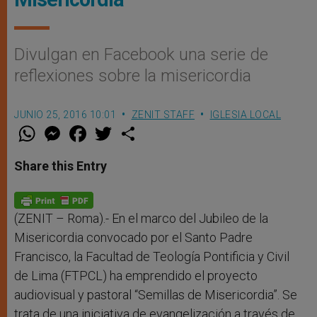
Divulgan en Facebook una serie de
reflexiones sobre la misericordia
JUNIO 25, 2016 10:01
ZENIT STAFF
IGLESIA LOCAL
W
M
F
T
S
h
e
a
w
h
a
s
c
i
a
t
s
e
t
r
Share this Entry
s
e
b
t
e
A
n
o
e
p
g
o
r
p
e
k
r
(ZENIT – Roma).- En el marco del Jubileo de la
Misericordia convocado por el Santo Padre
Francisco, la Facultad de Teología Pontificia y Civil
de Lima (FTPCL) ha emprendido el proyecto
audiovisual y pastoral “Semillas de Misericordia”. Se
trata de una iniciativa de evangelización a través de