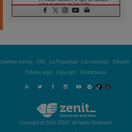
sobre el sermón de San Pablo
08.08.2026
En Colombia, «la paz no se compra con una
firma»
08.08.2026
En Venezuela celebraron los 416 años del
Santo Cristo de La Grita
08.08.2026
El Papa: en Santa Ágata contemplamos la
victoria del amor sobre la muerte
Quiénes somos
FAQ
La Propiedad
Los servicios
Difusión
08.08.2026
León XIV visitará el Santuario de la Madre
Estatus legal
Copyright
Contáctenos
del Buen Consejo de Genazzano
07.08.2026
Filipinas: el Vicariato Apostólico de Calapán
se convierte en diócesis
07.08.2026
Honduras: Los desplazados invisibles de una
crisis olvidada
Copyright © 2026 ZENIT. All Rights Reserved.