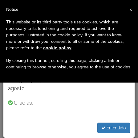
ES
Notice
×
x
Aviso importante
This website or its third party tools use cookies, which are
necessary to its functioning and required to achieve the
Del 27 de julio al 7 de agosto haremos la pausa
purposes illustrated in the cookie policy. If you want to know
anual, aprovechando que en el periodo de verano
more or withdraw your consent to all or some of the cookies,
please refer to the
cookie policy
.
se generan menos informaciones y también el
consumo de las mismas disminuye.
By closing this banner, scrolling this page, clicking a link or
continuing to browse otherwise, you agree to the use of cookies.
Retomamos el trabajo ordinario de las ediciones
en inglés y español de ZENIT el lunes 10 de
agosto.
Gracias.
Entendido