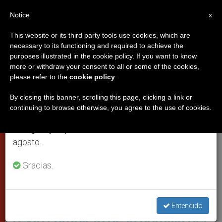
ES
Notice
×
x
Aviso importante
This website or its third party tools use cookies, which are
necessary to its functioning and required to achieve the
Del 27 de julio al 7 de agosto haremos la pausa
PAPAS
purposes illustrated in the cookie policy. If you want to know
anual, aprovechando que en el periodo de verano
more or withdraw your consent to all or some of the cookies,
please refer to the
cookie policy
.
se generan menos informaciones y también el
consumo de las mismas disminuye.
By closing this banner, scrolling this page, clicking a link or
continuing to browse otherwise, you agree to the use of cookies.
Retomamos el trabajo ordinario de las ediciones
en inglés y español de ZENIT el lunes 10 de
agosto.
Gracias.
El Papa En La Homilía Dedicada A María
Entendido
Texto completo de la homilía del