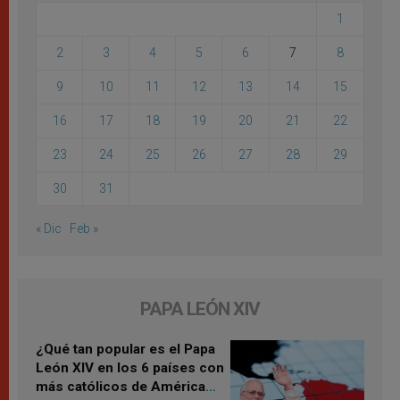
1
2
3
4
5
6
7
8
9
10
11
12
13
14
15
16
17
18
19
20
21
22
23
24
25
26
27
28
29
30
31
« Dic
Feb »
PAPA LEÓN XIV
¿Qué tan popular es el Papa
León XIV en los 6 países con
más católicos de América