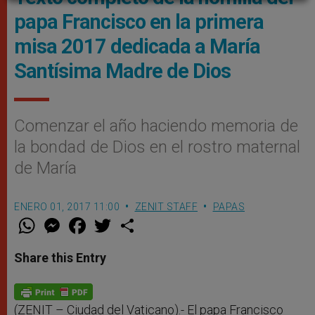
papa Francisco en la primera
misa 2017 dedicada a María
Santísima Madre de Dios
Comenzar el año haciendo memoria de
la bondad de Dios en el rostro maternal
de María
ENERO 01, 2017 11:00
ZENIT STAFF
PAPAS
W
M
F
T
S
h
e
a
w
h
a
s
c
i
a
t
s
e
t
r
Share this Entry
s
e
b
t
e
A
n
o
e
p
g
o
r
p
e
k
r
(ZENIT – Ciudad del Vaticano).- El papa Francisco