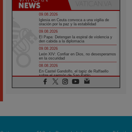
09.08.2026
Iglesia en Ceuta convoca a una vigilia de
oración por la paz y la estabilidad
09.08.2026
El Papa: Detengan la espiral de violencia y
den cabida a la diplomacia
09.08.2026
León XIV: Confiar en Dios, no desesperarnos
en la oscuridad
08.08.2026
En Castel Gandolfo, el tapiz de Raffaello
sobre el sermón de San Pablo
08.08.2026
En Colombia, «la paz no se compra con una
firma»
08.08.2026
En Venezuela celebraron los 416 años del
Santo Cristo de La Grita
08.08.2026
El Papa: en Santa Ágata contemplamos la
victoria del amor sobre la muerte