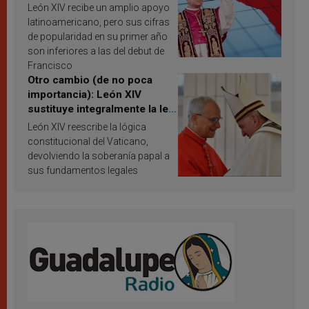
Latina en 2026? Publican
León XIV recibe un amplio apoyo
resultados de investigación
latinoamericano, pero sus cifras
de popularidad en su primer año
son inferiores a las del debut de
Francisco
Otro cambio (de no poca
importancia): León XIV
sustituye integralmente la ley
vaticana de Papa Francisco
León XIV reescribe la lógica
constitucional del Vaticano,
devolviendo la soberanía papal a
sus fundamentos legales