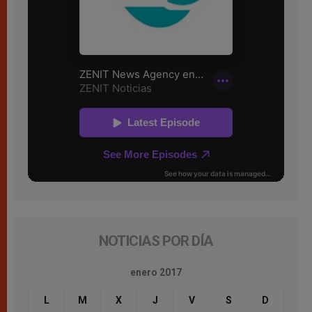
NOTICIAS POR DÍA
enero 2017
L
M
X
J
V
S
D