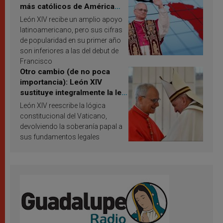
más católicos de América
Latina en 2026? Publican
León XIV recibe un amplio apoyo
resultados de investigación
latinoamericano, pero sus cifras
de popularidad en su primer año
son inferiores a las del debut de
Francisco
Otro cambio (de no poca
importancia): León XIV
sustituye integralmente la ley
vaticana de Papa Francisco
León XIV reescribe la lógica
constitucional del Vaticano,
devolviendo la soberanía papal a
sus fundamentos legales