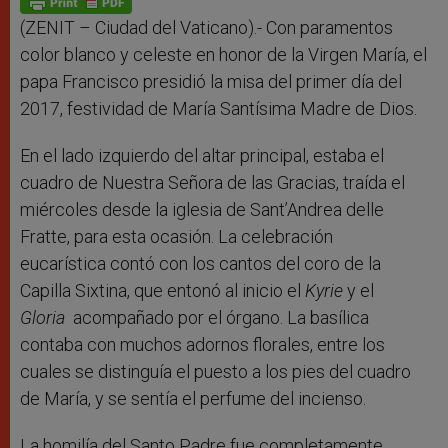
p
e
k
r
(ZENIT – Ciudad del Vaticano).- Con paramentos
color blanco y celeste en honor de la Virgen María, el
papa Francisco presidió la misa del primer día del
2017, festividad de María Santísima Madre de Dios.
En el lado izquierdo del altar principal, estaba el
cuadro de Nuestra Señora de las Gracias, traída el
miércoles desde la iglesia de Sant’Andrea delle
Fratte, para esta ocasión. La celebración
eucarística contó con los cantos del coro de la
Capilla Sixtina, que entonó al inicio el
Kyrie
y el
Gloria
acompañado por el órgano. La basílica
contaba con muchos adornos florales, entre los
cuales se distinguía el puesto a los pies del cuadro
de María, y se sentía el perfume del incienso.
La homilía del Santo Padre fue completamente