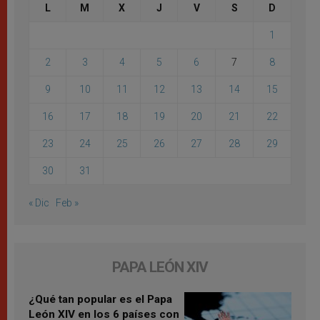
L
M
X
J
V
S
D
1
2
3
4
5
6
7
8
9
10
11
12
13
14
15
16
17
18
19
20
21
22
23
24
25
26
27
28
29
30
31
« Dic
Feb »
PAPA LEÓN XIV
¿Qué tan popular es el Papa
León XIV en los 6 países con