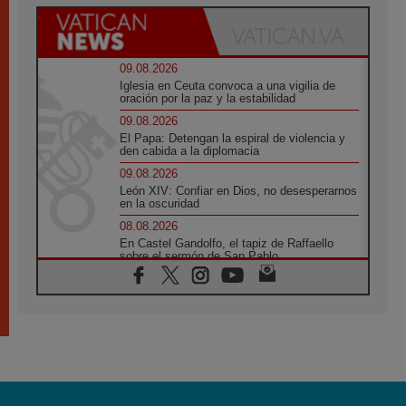
09.08.2026
Iglesia en Ceuta convoca a una vigilia de
oración por la paz y la estabilidad
09.08.2026
El Papa: Detengan la espiral de violencia y
den cabida a la diplomacia
09.08.2026
León XIV: Confiar en Dios, no desesperarnos
en la oscuridad
08.08.2026
En Castel Gandolfo, el tapiz de Raffaello
sobre el sermón de San Pablo
08.08.2026
En Colombia, «la paz no se compra con una
firma»
08.08.2026
En Venezuela celebraron los 416 años del
Santo Cristo de La Grita
08.08.2026
El Papa: en Santa Ágata contemplamos la