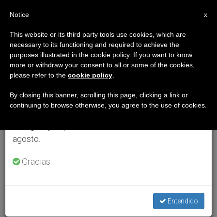
ES
Notice
×
x
Aviso importante
This website or its third party tools use cookies, which are
necessary to its functioning and required to achieve the
Del 27 de julio al 7 de agosto haremos la pausa
purposes illustrated in the cookie policy. If you want to know
anual, aprovechando que en el periodo de verano
more or withdraw your consent to all or some of the cookies,
please refer to the
cookie policy
.
se generan menos informaciones y también el
consumo de las mismas disminuye.
By closing this banner, scrolling this page, clicking a link or
continuing to browse otherwise, you agree to the use of cookies.
Retomamos el trabajo ordinario de las ediciones
en inglés y español de ZENIT el lunes 10 de
agosto.
Gracias.
Entendido