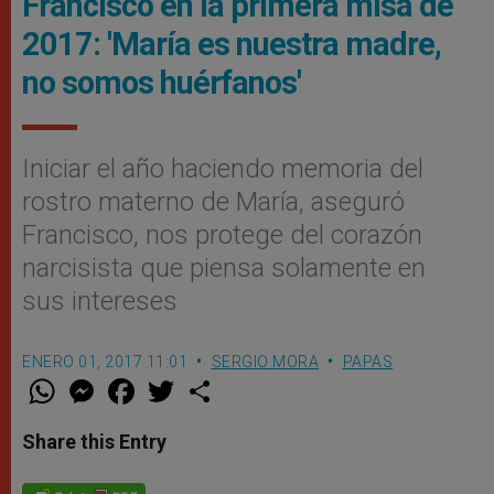
Francisco en la primera misa de
2017: 'María es nuestra madre,
no somos huérfanos'
Iniciar el año haciendo memoria del
rostro materno de María, aseguró
Francisco, nos protege del corazón
narcisista que piensa solamente en
sus intereses
ENERO 01, 2017 11:01
SERGIO MORA
PAPAS
W
M
F
T
S
h
e
a
w
h
a
s
c
i
a
t
s
e
t
r
Share this Entry
s
e
b
t
e
A
n
o
e
p
g
o
r