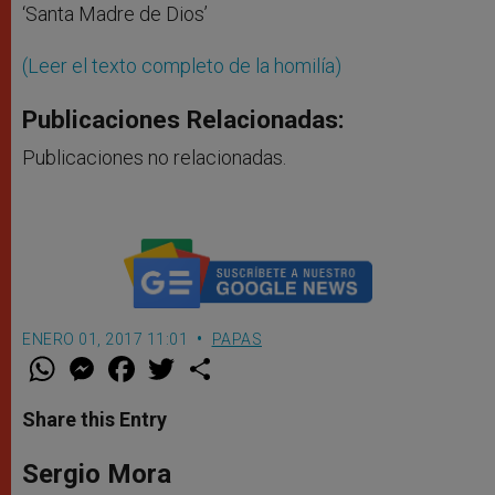
‘Santa Madre de Dios’
(Leer el texto completo de la homilía)
Publicaciones Relacionadas:
Publicaciones no relacionadas.
ENERO 01, 2017 11:01
PAPAS
W
M
F
T
S
h
e
a
w
h
a
s
c
i
a
t
s
e
t
r
Share this Entry
s
e
b
t
e
A
n
o
e
p
g
o
r
Sergio Mora
p
e
k