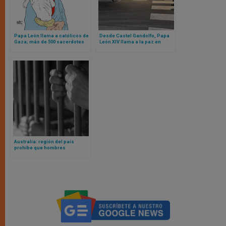
Papa León llama a católicos de
Desde Castel Gandolfo, Papa
Gaza; más de 500 sacerdotes
León XIV llama a la paz en
católicos anuncian marcha a
medio de la agonía de Gaza y
favor de Gaza en Roma
las acusaciones de genocidio
de la ONU
Australia: región del país
prohíbe que hombres
biológicos que se
autoperciben mujeres vayan a
cárceles destinadas a mujeres
de verdad