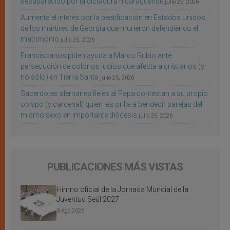
desaparecido por la dictadura nicaragüense
julio 25, 2026
Aumenta el interés por la beatificación en Estados Unidos
de los mártires de Georgia que murieron defendiendo el
matrimonio
julio 25, 2026
Franciscanos piden ayuda a Marco Rubio ante
persecución de colonos judíos que afecta a cristianos (y
no sólo) en Tierra Santa
julio 25, 2026
Sacerdotes alemanes fieles al Papa contestan a su propio
obispo (y cardenal) quien les orilla a bendecir parejas del
mismo sexo en importante diócesis
julio 25, 2026
PUBLICACIONES MÁS VISTAS
Himno oficial de la Jornada Mundial de la
Juventud Seúl 2027
3 Ago 2026