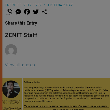
ENERO 03, 2017 18:57
JUSTICIA Y PAZ
W
M
F
T
S
h
e
a
w
h
a
s
c
i
a
t
s
e
t
r
Share this Entry
s
e
b
t
e
A
n
o
e
p
g
o
r
ZENIT Staff
p
e
k
r
View all articles