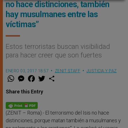
no hace distinciones, también
hay musulmanes entre las
víctimas”
Estos terroristas buscan visibilidad
para hacer creer que son fuertes
ENERO 03, 2017 18:57
ZENIT STAFF
JUSTICIA Y PAZ
W
M
F
T
S
h
e
a
w
h
a
s
c
i
a
t
s
e
t
r
Share this Entry
s
e
b
t
e
A
n
o
e
p
g
o
r
p
e
k
r
(ZENIT – Roma).- El terrorismo del Isis no hace
distinciones, porque matan también a musulmanes y