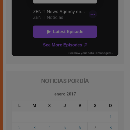
NOTICIAS POR DÍA
enero 2017
L
M
X
J
V
S
D
1
2
3
4
5
6
7
8