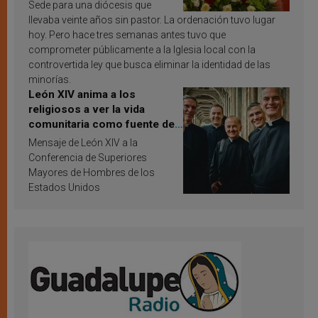
Sede para una diócesis que
llevaba veinte años sin pastor. La ordenación tuvo lugar
hoy. Pero hace tres semanas antes tuvo que
comprometer públicamente a la Iglesia local con la
controvertida ley que busca eliminar la identidad de las
minorías.
León XIV anima a los
religiosos a ver la vida
comunitaria como fuente de
inspiración y santificación
Mensaje de León XIV a la
Conferencia de Superiores
Mayores de Hombres de los
Estados Unidos