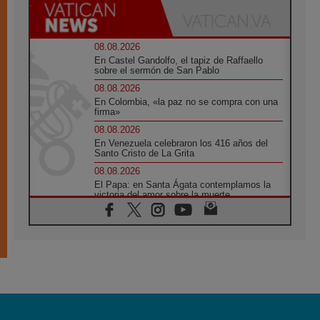
08.08.2026
En Castel Gandolfo, el tapiz de Raffaello
sobre el sermón de San Pablo
08.08.2026
En Colombia, «la paz no se compra con una
firma»
08.08.2026
En Venezuela celebraron los 416 años del
Santo Cristo de La Grita
08.08.2026
El Papa: en Santa Ágata contemplamos la
victoria del amor sobre la muerte
08.08.2026
León XIV visitará el Santuario de la Madre
del Buen Consejo de Genazzano
07.08.2026
Filipinas: el Vicariato Apostólico de Calapán
se convierte en diócesis
07.08.2026
Honduras: Los desplazados invisibles de una
crisis olvidada