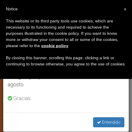
ES
Notice
×
x
Aviso importante
This website or its third party tools use cookies, which are
necessary to its functioning and required to achieve the
Del 27 de julio al 7 de agosto haremos la pausa
JUSTICIA Y PAZ
purposes illustrated in the cookie policy. If you want to know
anual, aprovechando que en el periodo de verano
more or withdraw your consent to all or some of the cookies,
please refer to the
cookie policy
.
se generan menos informaciones y también el
consumo de las mismas disminuye.
By closing this banner, scrolling this page, clicking a link or
continuing to browse otherwise, you agree to the use of cookies.
Retomamos el trabajo ordinario de las ediciones
en inglés y español de ZENIT el lunes 10 de
agosto.
Gracias.
Bandera De Turquía - Pixabay (Joannaoman)
Entendido
Estambul. Mons. Bizzeti: “El Isis