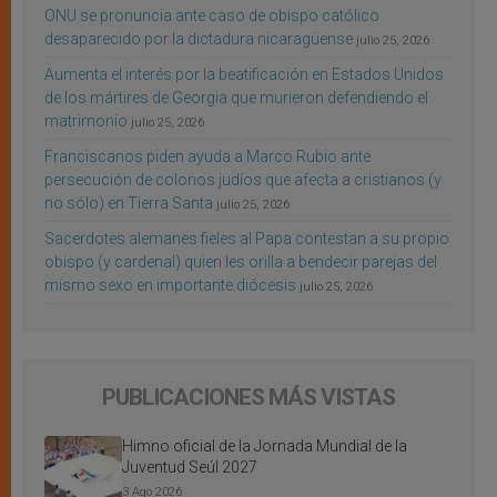
ONU se pronuncia ante caso de obispo católico
desaparecido por la dictadura nicaragüense
julio 25, 2026
Aumenta el interés por la beatificación en Estados Unidos
de los mártires de Georgia que murieron defendiendo el
matrimonio
julio 25, 2026
Franciscanos piden ayuda a Marco Rubio ante
persecución de colonos judíos que afecta a cristianos (y
no sólo) en Tierra Santa
julio 25, 2026
Sacerdotes alemanes fieles al Papa contestan a su propio
obispo (y cardenal) quien les orilla a bendecir parejas del
mismo sexo en importante diócesis
julio 25, 2026
PUBLICACIONES MÁS VISTAS
Himno oficial de la Jornada Mundial de la
Juventud Seúl 2027
3 Ago 2026