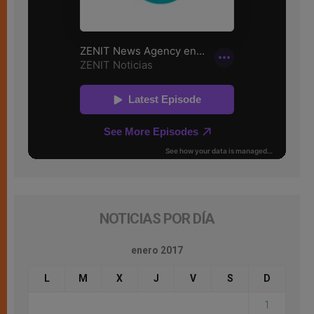
NOTICIAS POR DÍA
enero 2017
L
M
X
J
V
S
D
1