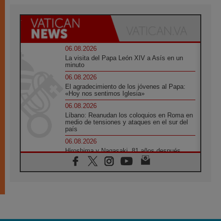
06.08.2026
La visita del Papa León XIV a Asís en un
minuto
06.08.2026
El agradecimiento de los jóvenes al Papa:
«Hoy nos sentimos Iglesia»
06.08.2026
Líbano: Reanudan los coloquios en Roma en
medio de tensiones y ataques en el sur del
país
06.08.2026
Hiroshima y Nagasaki, 81 años después.
Comienzan "Diez Días Oración por la Paz"
06.08.2026
Pizzaballa en Asís: los cristianos quieren
paz
06.08.2026
Sturla: La visita de León XIV será una buena
noticia para todo el Uruguay