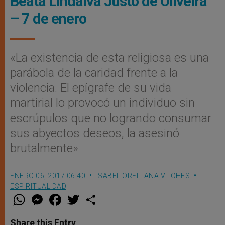
Beata Lindalva Justo de Oliveira
– 7 de enero
«La existencia de esta religiosa es una
parábola de la caridad frente a la
violencia. El epígrafe de su vida
martirial lo provocó un individuo sin
escrúpulos que no logrando consumar
sus abyectos deseos, la asesinó
brutalmente»
ENERO 06, 2017 06:40
ISABEL ORELLANA VILCHES
ESPIRITUALIDAD
W
M
F
T
S
h
e
a
w
h
a
s
c
i
a
t
s
e
t
r
Share this Entry