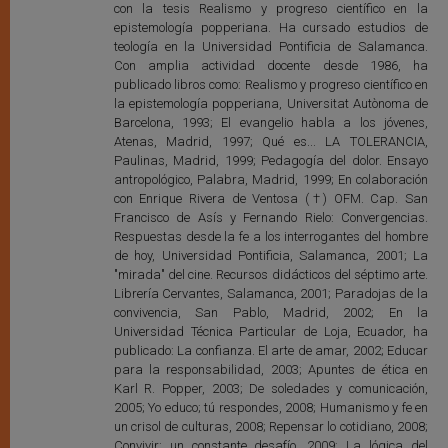
con la tesis Realismo y progreso científico en la
epistemología popperiana. Ha cursado estudios de
teología en la Universidad Pontificia de Salamanca.
Con amplia actividad docente desde 1986, ha
publicado libros como: Realismo y progreso científico en
la epistemología popperiana, Universitat Autònoma de
Barcelona, 1993; El evangelio habla a los jóvenes,
Atenas, Madrid, 1997; Qué es... LA TOLERANCIA,
Paulinas, Madrid, 1999; Pedagogía del dolor. Ensayo
antropológico, Palabra, Madrid, 1999; En colaboración
con Enrique Rivera de Ventosa (†) OFM. Cap. San
Francisco de Asís y Fernando Rielo: Convergencias.
Respuestas desde la fe a los interrogantes del hombre
de hoy, Universidad Pontificia, Salamanca, 2001; La
"mirada" del cine. Recursos didácticos del séptimo arte.
Librería Cervantes, Salamanca, 2001; Paradojas de la
convivencia, San Pablo, Madrid, 2002; En la
Universidad Técnica Particular de Loja, Ecuador, ha
publicado: La confianza. El arte de amar, 2002; Educar
para la responsabilidad, 2003; Apuntes de ética en
Karl R. Popper, 2003; De soledades y comunicación,
2005; Yo educo; tú respondes, 2008; Humanismo y fe en
un crisol de culturas, 2008; Repensar lo cotidiano, 2008;
Convivir: un constante desafío, 2009; La lógica del