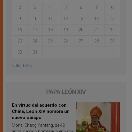
2
3
4
5
6
7
8
9
10
11
12
13
14
15
16
17
18
19
20
21
22
23
24
25
26
27
28
29
30
31
« Dic
Feb »
PAPA LEÓN XIV
En virtud del acuerdo con
China, León XIV nombra un
nuevo obispo
Mons. Chang Yanfeng, de 42
años, ha sido nombrado en virtud