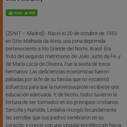
s
e
b
t
e
A
n
o
e
p
g
o
r
p
e
k
r
(ZENIT – Madrid).- Nació el 20 de octubre de 1953
en Sitio Malhada da Areia, una zona deprimida
perteneciente a Río Grande del Norte, Brasil. Era
fruto del segundo matrimonio de João Justo da Fé, y
de María Lúcia de Oliveira. Fue la sexta de trece
hermanos. Las deficiencias económicas fueron
paliadas por la fe de su familia que no escatimó
esfuerzos para que la numerosa prole recibiese una
educación adecuada. Y, de hecho, todos tuvieron la
fortuna de ser formados en los principios cristianos.
Sencilla y humilde, Lindalva recogió fecundamente
las semillas que sus padres sembraron en su
corazón, y creció con una singular predilección hacia