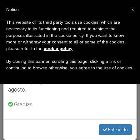
ES
Notice
×
x
Aviso importante
This website or its third party tools use cookies, which are
necessary to its functioning and required to achieve the
Del 27 de julio al 7 de agosto haremos la pausa
purposes illustrated in the cookie policy. If you want to know
anual, aprovechando que en el periodo de verano
more or withdraw your consent to all or some of the cookies,
please refer to the
cookie policy
.
se generan menos informaciones y también el
consumo de las mismas disminuye.
By closing this banner, scrolling this page, clicking a link or
continuing to browse otherwise, you agree to the use of cookies.
Retomamos el trabajo ordinario de las ediciones
en inglés y español de ZENIT el lunes 10 de
agosto.
Gracias.
Entendido