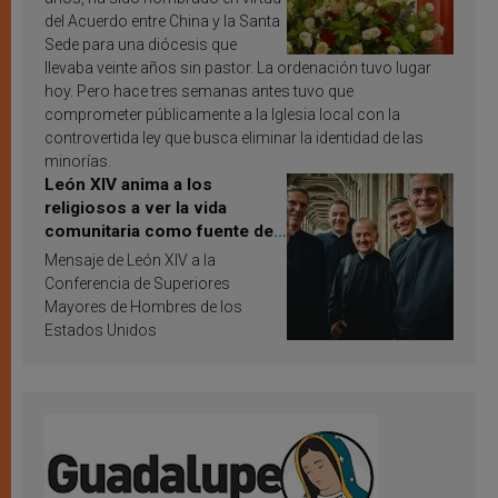
del Acuerdo entre China y la Santa
Sede para una diócesis que
llevaba veinte años sin pastor. La ordenación tuvo lugar
hoy. Pero hace tres semanas antes tuvo que
comprometer públicamente a la Iglesia local con la
controvertida ley que busca eliminar la identidad de las
minorías.
León XIV anima a los
religiosos a ver la vida
comunitaria como fuente de
inspiración y santificación
Mensaje de León XIV a la
Conferencia de Superiores
Mayores de Hombres de los
Estados Unidos