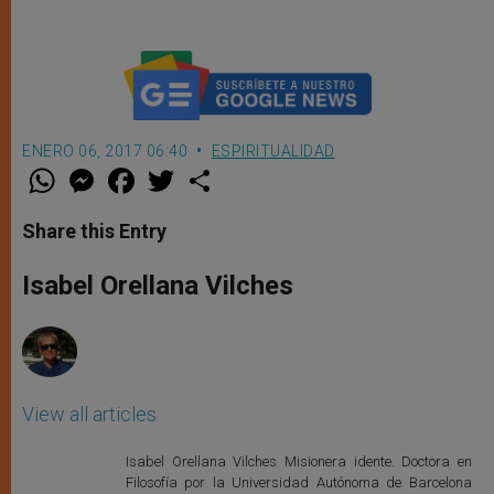
ENERO 06, 2017 06:40
ESPIRITUALIDAD
W
M
F
T
S
h
e
a
w
h
a
s
c
i
a
t
s
e
t
r
Share this Entry
s
e
b
t
e
A
n
o
e
p
g
o
r
Isabel Orellana Vilches
p
e
k
r
View all articles
Isabel Orellana Vilches Misionera idente. Doctora en
Filosofía por la Universidad Autónoma de Barcelona