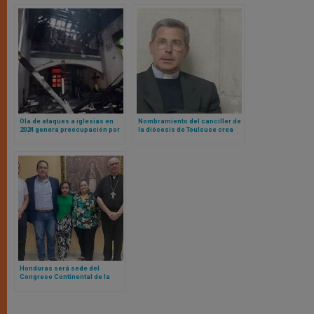
Ola de ataques a iglesias en
Nombramiento del canciller de
2024 genera preocupación por
la diócesis de Toulouse crea
la libertad religiosa en Estados
controversia pública entre
Unidos
obispos franceses
Honduras será sede del
Congreso Continental de la
Misericordia: esto es lo que
sabemos