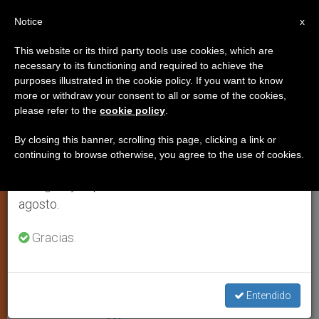
ES
Notice
×
x
Aviso importante
This website or its third party tools use cookies, which are
necessary to its functioning and required to achieve the
Del 27 de julio al 7 de agosto haremos la pausa
IGLESIA LOCAL
purposes illustrated in the cookie policy. If you want to know
anual, aprovechando que en el periodo de verano
more or withdraw your consent to all or some of the cookies,
please refer to the
cookie policy
.
se generan menos informaciones y también el
consumo de las mismas disminuye.
By closing this banner, scrolling this page, clicking a link or
continuing to browse otherwise, you agree to the use of cookies.
Retomamos el trabajo ordinario de las ediciones
en inglés y español de ZENIT el lunes 10 de
agosto.
Gracias.
Nace Cathopic.com, fotografías
Entendido
profesionales y gratuitas de