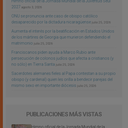
Himno oficial de la Jornada Mundial de la Juventud Seúl
2027
agosto 3, 2026
ONU se pronuncia ante caso de obispo católico
desaparecido por la dictadura nicaragüense
julio 25, 2026
Aumenta el interés por la beatificación en Estados Unidos
de los mártires de Georgia que murieron defendiendo el
matrimonio
julio 25, 2026
Franciscanos piden ayuda a Marco Rubio ante
persecución de colonos judíos que afecta a cristianos (y
no sólo) en Tierra Santa
julio 25, 2026
Sacerdotes alemanes fieles al Papa contestan a su propio
obispo (y cardenal) quien les orilla a bendecir parejas del
mismo sexo en importante diócesis
julio 25, 2026
PUBLICACIONES MÁS VISTAS
Himno oficial de la Jornada Mundial de la