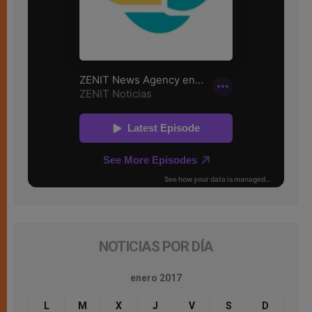
NOTICIAS POR DÍA
enero 2017
L
M
X
J
V
S
D