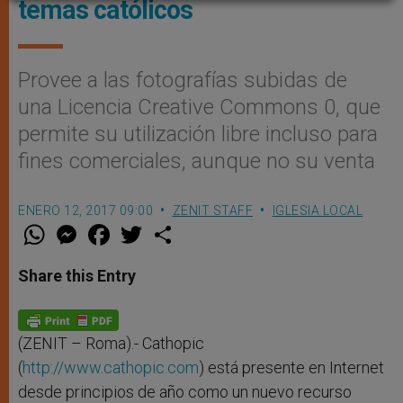
temas católicos
Provee a las fotografías subidas de
una Licencia Creative Commons 0, que
permite su utilización libre incluso para
fines comerciales, aunque no su venta
ENERO 12, 2017 09:00
ZENIT STAFF
IGLESIA LOCAL
W
M
F
T
S
h
e
a
w
h
a
s
c
i
a
t
s
e
t
r
Share this Entry
s
e
b
t
e
A
n
o
e
p
g
o
r
p
e
k
r
(ZENIT – Roma).- Cathopic
(
http://www.cathopic.com
) está presente en Internet
desde principios de año como un nuevo recurso