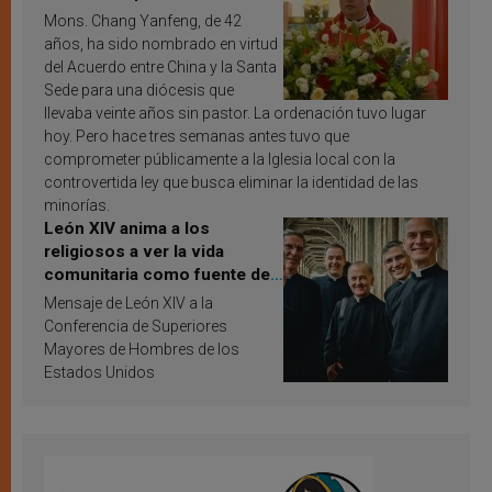
Mons. Chang Yanfeng, de 42
años, ha sido nombrado en virtud
del Acuerdo entre China y la Santa
Sede para una diócesis que
llevaba veinte años sin pastor. La ordenación tuvo lugar
hoy. Pero hace tres semanas antes tuvo que
comprometer públicamente a la Iglesia local con la
controvertida ley que busca eliminar la identidad de las
minorías.
León XIV anima a los
religiosos a ver la vida
comunitaria como fuente de
inspiración y santificación
Mensaje de León XIV a la
Conferencia de Superiores
Mayores de Hombres de los
Estados Unidos