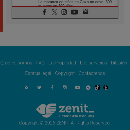
La matanza de niños en Gaza no cesa: 300
muertos en 300 días
07.08.2026
Tagle: La guerra desfigura el mundo, solo la
revelación de Dios lo transfigura
07.08.2026
Presentada la Trienal de Arte de las
Universidades Católicas: «Exercises in
Empathy»
07.08.2026
Fortunatus Nwachukwu: la comunicación
como misión al servicio del Evangelio
Quiénes somos
FAQ
La Propiedad
Los servicios
Difusión
07.08.2026
Estatus legal
Copyright
Contáctenos
SIGNIS 2026, dar voz a las religiosas en el
espacio público
07.08.2026
Lanzan un proyecto de empoderamiento
digital para mujeres líderes en África
07.08.2026
Programa oficial del Viaje Apostólico del
Papa León XIV a Francia
Copyright © 2026 ZENIT. All Rights Reserved.