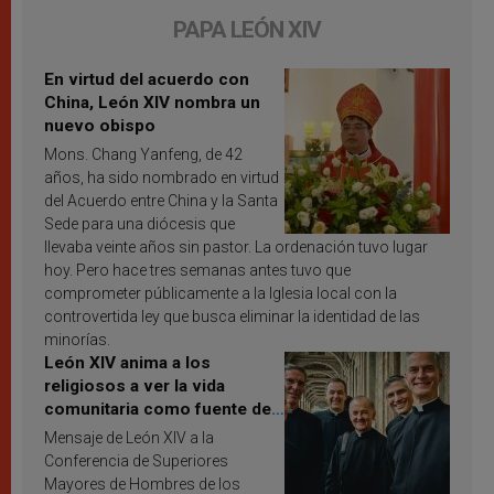
PAPA LEÓN XIV
En virtud del acuerdo con
China, León XIV nombra un
nuevo obispo
Mons. Chang Yanfeng, de 42
años, ha sido nombrado en virtud
del Acuerdo entre China y la Santa
Sede para una diócesis que
llevaba veinte años sin pastor. La ordenación tuvo lugar
hoy. Pero hace tres semanas antes tuvo que
comprometer públicamente a la Iglesia local con la
controvertida ley que busca eliminar la identidad de las
minorías.
León XIV anima a los
religiosos a ver la vida
comunitaria como fuente de
inspiración y santificación
Mensaje de León XIV a la
Conferencia de Superiores
Mayores de Hombres de los