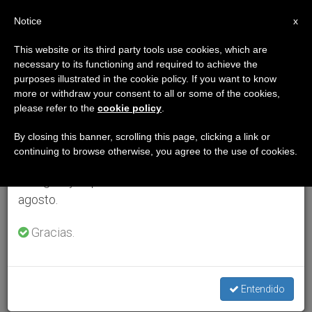
ES
Notice
×
x
Aviso importante
This website or its third party tools use cookies, which are
necessary to its functioning and required to achieve the
Del 27 de julio al 7 de agosto haremos la pausa
purposes illustrated in the cookie policy. If you want to know
anual, aprovechando que en el periodo de verano
more or withdraw your consent to all or some of the cookies,
please refer to the
cookie policy
.
se generan menos informaciones y también el
consumo de las mismas disminuye.
By closing this banner, scrolling this page, clicking a link or
continuing to browse otherwise, you agree to the use of cookies.
Retomamos el trabajo ordinario de las ediciones
en inglés y español de ZENIT el lunes 10 de
agosto.
Gracias.
Entendido