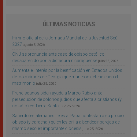
ÚLTIMAS NOTICIAS
Himno oficial de la Jornada Mundial de la Juventud Seúl
2027
agosto 3, 2026
ONU se pronuncia ante caso de obispo católico
desaparecido por la dictadura nicaragüense
julio 25, 2026
Aumenta el interés por la beatificación en Estados Unidos
de los mártires de Georgia que murieron defendiendo el
matrimonio
julio 25, 2026
Franciscanos piden ayuda a Marco Rubio ante
persecución de colonos judíos que afecta a cristianos (y
no sólo) en Tierra Santa
julio 25, 2026
Sacerdotes alemanes fieles al Papa contestan a su propio
obispo (y cardenal) quien les orilla a bendecir parejas del
mismo sexo en importante diócesis
julio 25, 2026