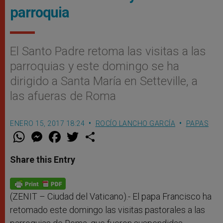
parroquia
El Santo Padre retoma las visitas a las
parroquias y este domingo se ha
dirigido a Santa María en Setteville, a
las afueras de Roma
ENERO 15, 2017 18:24
ROCÍO LANCHO GARCÍA
PAPAS
W
M
F
T
S
h
e
a
w
h
a
s
c
i
a
t
s
e
t
r
Share this Entry
s
e
b
t
e
A
n
o
e
p
g
o
r
p
e
k
r
(ZENIT – Ciudad del Vaticano).-
El papa Francisco ha
retomado este domingo las visitas pastorales a las