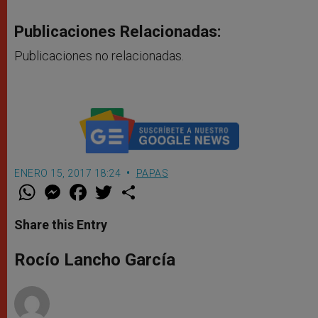
Publicaciones Relacionadas:
Publicaciones no relacionadas.
ENERO 15, 2017 18:24
PAPAS
W
M
F
T
S
h
e
a
w
h
a
s
c
i
a
t
s
e
t
r
Share this Entry
s
e
b
t
e
A
n
o
e
p
g
o
r
Rocío Lancho García
p
e
k
r