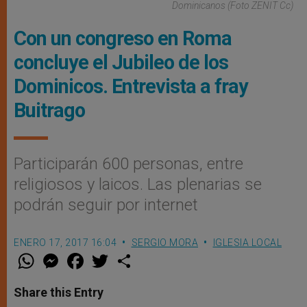
Dominicanos (Foto ZENIT Cc)
Con un congreso en Roma
concluye el Jubileo de los
Dominicos. Entrevista a fray
Buitrago
Participarán 600 personas, entre
religiosos y laicos. Las plenarias se
podrán seguir por internet
ENERO 17, 2017 16:04
SERGIO MORA
IGLESIA LOCAL
W
M
F
T
S
h
e
a
w
h
a
s
c
i
a
t
s
e
t
r
Share this Entry
s
e
b
t
e