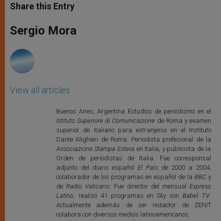
t
s
e
t
r
Share this Entry
s
e
b
t
e
A
n
o
e
p
g
o
r
Sergio Mora
p
e
k
r
View all articles
Buenos Aires, Argentina Estudios de periodismo en el
Istituto Superiore di Comunicazione
de Roma y examen
superior de italiano para extranjeros en el Instituto
Dante Alighieri de Roma. Periodista profesional de la
Associazione Stampa Estera
en Italia, y publicista de la
Orden de periodistas de Italia. Fue corresponsal
adjunto del diario español
El País
de 2000 a 2004,
colaborador de los programas en español de la
BBC
y
de
Radio Vaticano
. Fue director del mensual
Expreso
Latino
, realizó 41 programas en
Sky
con
Babel TV
.
Actualmente además de ser redactor de ZENIT
colabora con diversos medios latinoamericanos.