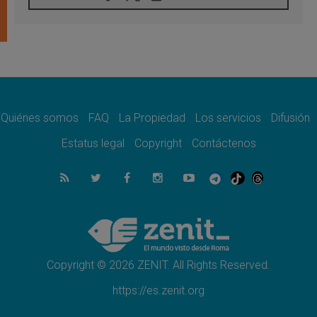
Tagle: La guerra desfigura el mundo, solo la
revelación de Dios lo transfigura
07.08.2026
Presentada la Trienal de Arte de las
Universidades Católicas: «Exercises in
Empathy»
07.08.2026
Fortunatus Nwachukwu: la comunicación
como misión al servicio del Evangelio
Quiénes somos
FAQ
La Propiedad
Los servicios
Difusión
07.08.2026
Estatus legal
Copyright
Contáctenos
SIGNIS 2026, dar voz a las religiosas en el
espacio público
07.08.2026
Lanzan un proyecto de empoderamiento
digital para mujeres líderes en África
07.08.2026
Programa oficial del Viaje Apostólico del
Papa León XIV a Francia
Copyright © 2026 ZENIT. All Rights Reserved.
https://es.zenit.org