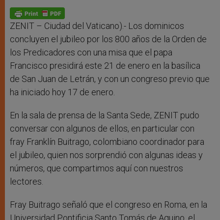
A
n
o
e
p
g
o
r
p
e
k
r
ZENIT – Ciudad del Vaticano).- Los dominicos
concluyen el jubileo por los 800 años de la Orden de
los Predicadores con una misa que el papa
Francisco presidirá este 21 de enero en la basílica
de San Juan de Letrán, y con un congreso previo que
ha iniciado hoy 17 de enero.
En la sala de prensa de la Santa Sede, ZENIT pudo
conversar con algunos de ellos, en particular con
fray Franklín Buitrago, colombiano coordinador para
el jubileo, quien nos sorprendió con algunas ideas y
números, que compartimos aquí con nuestros
lectores.
Fray Buitrago señaló que el congreso en Roma, en la
Universidad Pontificia Santo Tomás de Aquino, el