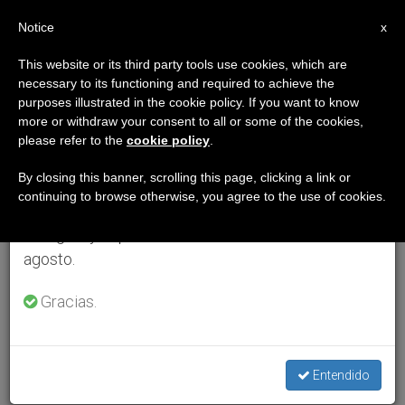
ES
Notice
×
x
Aviso importante
This website or its third party tools use cookies, which are
necessary to its functioning and required to achieve the
Del 27 de julio al 7 de agosto haremos la pausa
purposes illustrated in the cookie policy. If you want to know
anual, aprovechando que en el periodo de verano
more or withdraw your consent to all or some of the cookies,
please refer to the
cookie policy
.
se generan menos informaciones y también el
consumo de las mismas disminuye.
By closing this banner, scrolling this page, clicking a link or
continuing to browse otherwise, you agree to the use of cookies.
Retomamos el trabajo ordinario de las ediciones
en inglés y español de ZENIT el lunes 10 de
agosto.
Gracias.
Entendido