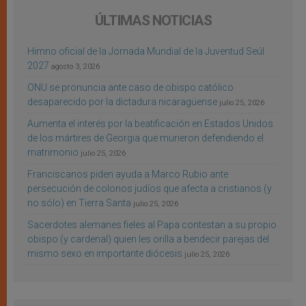
ÚLTIMAS NOTICIAS
Himno oficial de la Jornada Mundial de la Juventud Seúl
2027
agosto 3, 2026
ONU se pronuncia ante caso de obispo católico
desaparecido por la dictadura nicaragüense
julio 25, 2026
Aumenta el interés por la beatificación en Estados Unidos
de los mártires de Georgia que murieron defendiendo el
matrimonio
julio 25, 2026
Franciscanos piden ayuda a Marco Rubio ante
persecución de colonos judíos que afecta a cristianos (y
no sólo) en Tierra Santa
julio 25, 2026
Sacerdotes alemanes fieles al Papa contestan a su propio
obispo (y cardenal) quien les orilla a bendecir parejas del
mismo sexo en importante diócesis
julio 25, 2026