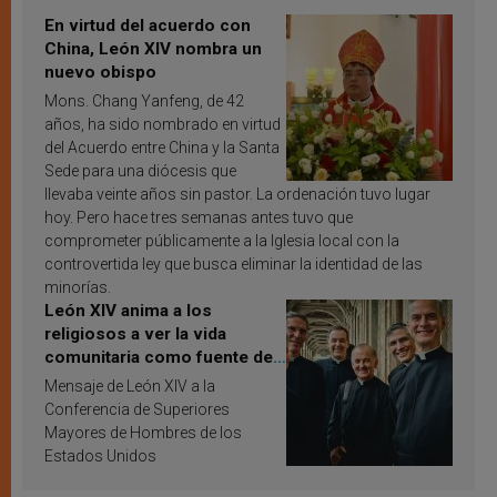
En virtud del acuerdo con
China, León XIV nombra un
nuevo obispo
Mons. Chang Yanfeng, de 42
años, ha sido nombrado en virtud
del Acuerdo entre China y la Santa
Sede para una diócesis que
llevaba veinte años sin pastor. La ordenación tuvo lugar
hoy. Pero hace tres semanas antes tuvo que
comprometer públicamente a la Iglesia local con la
controvertida ley que busca eliminar la identidad de las
minorías.
León XIV anima a los
religiosos a ver la vida
comunitaria como fuente de
inspiración y santificación
Mensaje de León XIV a la
Conferencia de Superiores
Mayores de Hombres de los
Estados Unidos