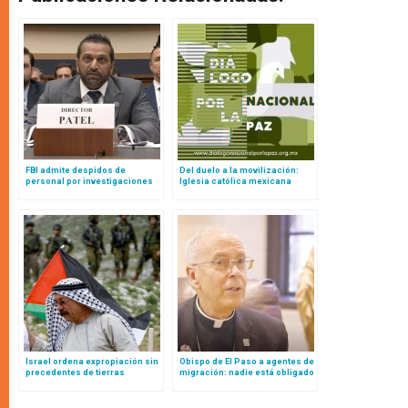
FBI admite despidos de
Del duelo a la movilización:
personal por investigaciones
Iglesia católica mexicana
contra católicos en la
apuesta por una década de paz
administración Biden
Israel ordena expropiación sin
Obispo de El Paso a agentes de
precedentes de tierras
migración: nadie está obligado
palestinas
a seguir una ley inmoral