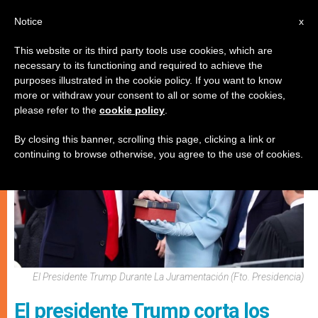
ES
Notice
x
This website or its third party tools use cookies, which are
necessary to its functioning and required to achieve the
JUSTICIA Y PAZ
purposes illustrated in the cookie policy. If you want to know
more or withdraw your consent to all or some of the cookies,
please refer to the
cookie policy
.
By closing this banner, scrolling this page, clicking a link or
continuing to browse otherwise, you agree to the use of cookies.
El Presidente Trump Durante La Juramentación (Fto. Presidencia)
El presidente Trump corta los