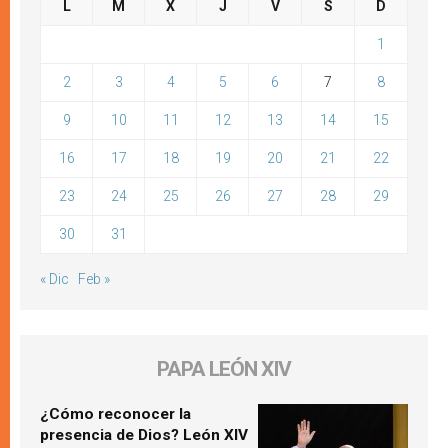
L
M
X
J
V
S
D
1
2
3
4
5
6
7
8
9
10
11
12
13
14
15
16
17
18
19
20
21
22
23
24
25
26
27
28
29
30
31
« Dic
Feb »
PAPA LEÓN XIV
¿Cómo reconocer la
presencia de Dios? León XIV