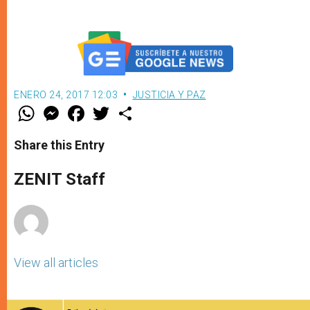
ENERO 24, 2017 12:03
JUSTICIA Y PAZ
W
M
F
T
S
h
e
a
w
h
a
s
c
i
a
t
s
e
t
r
Share this Entry
s
e
b
t
e
A
n
o
e
p
g
o
r
ZENIT Staff
p
e
k
r
View all articles