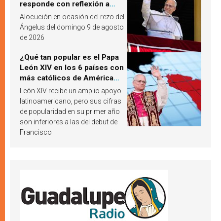
responde con reflexión a
partir de un pasaje del
Alocución en ocasión del rezo del
Evangelio
Ángelus del domingo 9 de agosto
de 2026
¿Qué tan popular es el Papa
León XIV en los 6 países con
más católicos de América
Latina en 2026? Publican
León XIV recibe un amplio apoyo
resultados de investigación
latinoamericano, pero sus cifras
de popularidad en su primer año
son inferiores a las del debut de
Francisco