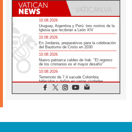
10.08.2026
Uruguay, Argentina y Perú: tres rostros de la
Iglesia que recibirán a León XIV
10.08.2026
En Jordania, preparativos para la celebración
del Bautismo de Cristo en 2030
10.08.2026
Nuevo patriarca caldeo de Irak: "El regreso
de los cristianos es el mayor desafío"
10.08.2026
Terremoto de 7,4 sacude Colombia:
fallecidos y daños en varias ciudades
10.08.2026
Ébola en RD Congo: Alarma de la UNICEF
por 743 casos confirmados entre niños
10.08.2026
Los obispos de Francia invitan a rezar por el
viaje del Papa
10.08.2026
Indonesia: Un dólar para la construcción de