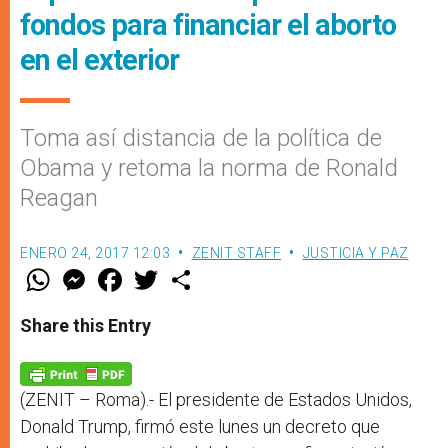
fondos para financiar el aborto
en el exterior
Toma así distancia de la política de
Obama y retoma la norma de Ronald
Reagan
ENERO 24, 2017 12:03
ZENIT STAFF
JUSTICIA Y PAZ
W
M
F
T
S
h
e
a
w
h
a
s
c
i
a
t
s
e
t
r
Share this Entry
s
e
b
t
e
A
n
o
e
p
g
o
r
p
e
k
r
(ZENIT – Roma).- El presidente de Estados Unidos,
Donald Trump, firmó este lunes un decreto que