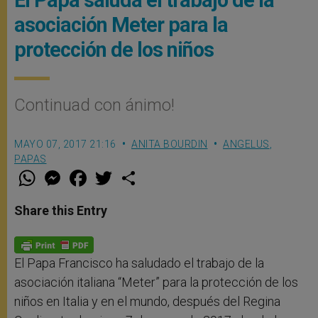
asociación Meter para la
protección de los niños
Continuad con ánimo!
MAYO 07, 2017 21:16
ANITA BOURDIN
ANGELUS
,
PAPAS
W
M
F
T
S
h
e
a
w
h
a
s
c
i
a
t
s
e
t
r
Share this Entry
s
e
b
t
e
A
n
o
e
p
g
o
r
p
e
k
r
El Papa Francisco ha saludado el trabajo de la
asociación italiana “Meter” para la protección de los
niños en Italia y en el mundo, después del Regina