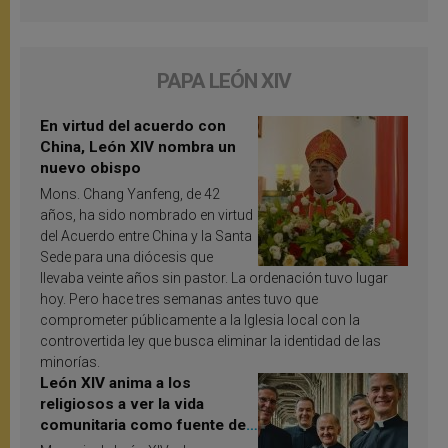
PAPA LEÓN XIV
En virtud del acuerdo con
China, León XIV nombra un
nuevo obispo
Mons. Chang Yanfeng, de 42
años, ha sido nombrado en virtud
del Acuerdo entre China y la Santa
Sede para una diócesis que
llevaba veinte años sin pastor. La ordenación tuvo lugar
hoy. Pero hace tres semanas antes tuvo que
comprometer públicamente a la Iglesia local con la
controvertida ley que busca eliminar la identidad de las
minorías.
León XIV anima a los
religiosos a ver la vida
comunitaria como fuente de
inspiración y santificación