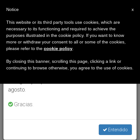
ES
Notice
×
x
Aviso importante
This website or its third party tools use cookies, which are
necessary to its functioning and required to achieve the
Del 27 de julio al 7 de agosto haremos la pausa
purposes illustrated in the cookie policy. If you want to know
anual, aprovechando que en el periodo de verano
more or withdraw your consent to all or some of the cookies,
please refer to the
cookie policy
.
se generan menos informaciones y también el
consumo de las mismas disminuye.
By closing this banner, scrolling this page, clicking a link or
continuing to browse otherwise, you agree to the use of cookies.
Retomamos el trabajo ordinario de las ediciones
en inglés y español de ZENIT el lunes 10 de
agosto.
Gracias.
Entendido