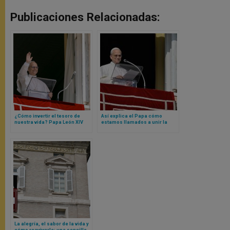
Publicaciones Relacionadas:
¿Cómo invertir el tesoro de
Así explica el Papa cómo
nuestra vida? Papa León XIV
estamos llamados a unir la
responde con una breve
espera del Salvador a la
reflexión
atención de lo que Dios hace
en el mundo
La alegría, el sabor de la vida y
cómo reavivarla: una sencilla