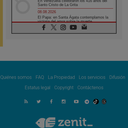
En Venezuela celebraron los 416 años del
Santo Cristo de La Grita
08.08.2026
El Papa: en Santa Ágata contemplamos la
victoria del amor sobre la muerte
08.08.2026
León XIV visitará el Santuario de la Madre
del Buen Consejo de Genazzano
07.08.2026
Filipinas: el Vicariato Apostólico de Calapán
se convierte en diócesis
07.08.2026
Honduras: Los desplazados invisibles de una
crisis olvidada
Quiénes somos
FAQ
La Propiedad
Los servicios
Difusión
07.08.2026
Bokalic: "En Argentina el Papa León señalará
Estatus legal
Copyright
Contáctenos
el compromiso del cristiano"
07.08.2026
La matanza de niños en Gaza no cesa: 300
muertos en 300 días
07.08.2026
Tagle: La guerra desfigura el mundo, solo la
revelación de Dios lo transfigura