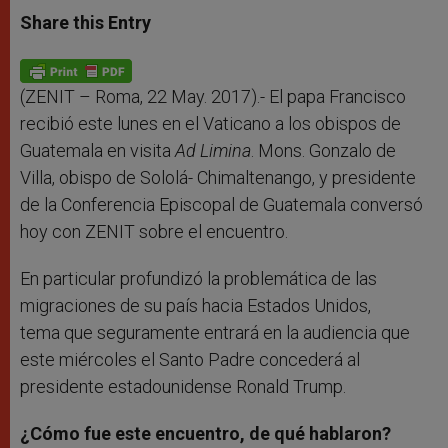
a
s
c
i
a
t
s
e
t
r
Share this Entry
s
e
b
t
e
A
n
o
e
p
g
o
r
p
e
k
r
(ZENIT – Roma, 22 May. 2017).- El papa Francisco
recibió este lunes en el Vaticano a los obispos de
Guatemala en visita
Ad Limina
. Mons. Gonzalo de
Villa, obispo de Sololá- Chimaltenango, y presidente
de la Conferencia Episcopal de Guatemala conversó
hoy con ZENIT sobre el encuentro.
En particular profundizó la problemática de las
migraciones de su país hacia Estados Unidos,
tema que seguramente entrará en la audiencia que
este miércoles el Santo Padre concederá al
presidente estadounidense Ronald Trump.
¿Cómo fue este encuentro, de qué hablaron?