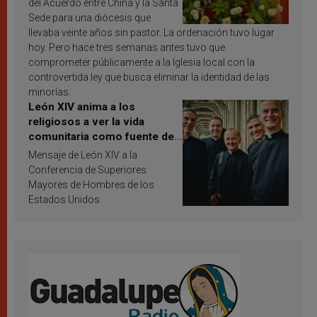
del Acuerdo entre China y la Santa
Sede para una diócesis que
llevaba veinte años sin pastor. La ordenación tuvo lugar
hoy. Pero hace tres semanas antes tuvo que
comprometer públicamente a la Iglesia local con la
controvertida ley que busca eliminar la identidad de las
minorías.
León XIV anima a los
religiosos a ver la vida
comunitaria como fuente de
inspiración y santificación
Mensaje de León XIV a la
Conferencia de Superiores
Mayores de Hombres de los
Estados Unidos