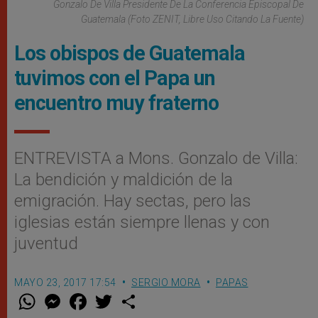
Gonzalo De Villa Presidente De La Conferencia Episcopal De
Guatemala (Foto ZENIT, Libre Uso Citando La Fuente)
Los obispos de Guatemala
tuvimos con el Papa un
encuentro muy fraterno
ENTREVISTA a Mons. Gonzalo de Villa:
La bendición y maldición de la
emigración. Hay sectas, pero las
iglesias están siempre llenas y con
juventud
MAYO 23, 2017 17:54
SERGIO MORA
PAPAS
W
M
F
T
S
h
e
a
w
h