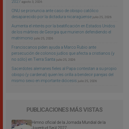
2027
agosto 3, 2026
ONU se pronuncia ante caso de obispo católico
desaparecido por la dictadura nicaragüense
julio 25, 2026
Aumenta el interés por la beatificación en Estados Unidos
de los mártires de Georgia que murieron defendiendo el
matrimonio
julio 25, 2026
Franciscanos piden ayuda a Marco Rubio ante
persecución de colonos judíos que afecta a cristianos (y
no sólo) en Tierra Santa
julio 25, 2026
Sacerdotes alemanes fieles al Papa contestan a su propio
obispo (y cardenal) quien les orilla a bendecir parejas del
mismo sexo en importante diócesis
julio 25, 2026
PUBLICACIONES MÁS VISTAS
Himno oficial de la Jornada Mundial de la
Juventud Seúl 2027