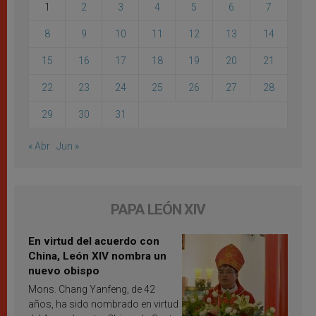
1
2
3
4
5
6
7
8
9
10
11
12
13
14
15
16
17
18
19
20
21
22
23
24
25
26
27
28
29
30
31
« Abr
Jun »
PAPA LEÓN XIV
En virtud del acuerdo con
China, León XIV nombra un
nuevo obispo
Mons. Chang Yanfeng, de 42
años, ha sido nombrado en virtud