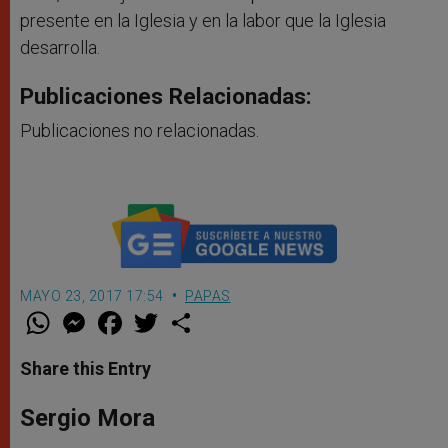
presente en la Iglesia y en la labor que la Iglesia
desarrolla.
Publicaciones Relacionadas:
Publicaciones no relacionadas.
MAYO 23, 2017 17:54
PAPAS
W
M
F
T
S
h
e
a
w
h
a
s
c
i
a
t
s
e
t
r
Share this Entry
s
e
b
t
e
A
n
o
e
p
g
o
r
Sergio Mora
p
e
k
r