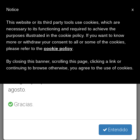
ES
Notice
×
x
Aviso importante
This website or its third party tools use cookies, which are
necessary to its functioning and required to achieve the
Del 27 de julio al 7 de agosto haremos la pausa
purposes illustrated in the cookie policy. If you want to know
anual, aprovechando que en el periodo de verano
more or withdraw your consent to all or some of the cookies,
please refer to the
cookie policy
.
se generan menos informaciones y también el
consumo de las mismas disminuye.
By closing this banner, scrolling this page, clicking a link or
continuing to browse otherwise, you agree to the use of cookies.
Retomamos el trabajo ordinario de las ediciones
en inglés y español de ZENIT el lunes 10 de
agosto.
Gracias.
Entendido