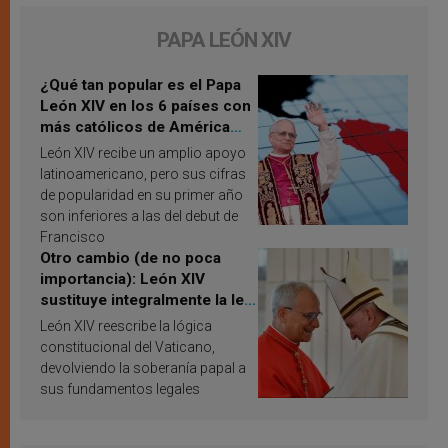
PAPA LEÓN XIV
¿Qué tan popular es el Papa
León XIV en los 6 países con
más católicos de América
Latina en 2026? Publican
León XIV recibe un amplio apoyo
resultados de investigación
latinoamericano, pero sus cifras
de popularidad en su primer año
son inferiores a las del debut de
Francisco
Otro cambio (de no poca
importancia): León XIV
sustituye integralmente la ley
vaticana de Papa Francisco
León XIV reescribe la lógica
constitucional del Vaticano,
devolviendo la soberanía papal a
sus fundamentos legales