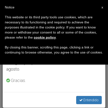
ES
Notice
×
x
Aviso importante
This website or its third party tools use cookies, which are
necessary to its functioning and required to achieve the
Del 27 de julio al 7 de agosto haremos la pausa
purposes illustrated in the cookie policy. If you want to know
anual, aprovechando que en el periodo de verano
more or withdraw your consent to all or some of the cookies,
please refer to the
cookie policy
.
se generan menos informaciones y también el
consumo de las mismas disminuye.
By closing this banner, scrolling this page, clicking a link or
continuing to browse otherwise, you agree to the use of cookies.
Retomamos el trabajo ordinario de las ediciones
en inglés y español de ZENIT el lunes 10 de
agosto.
Gracias.
Entendido