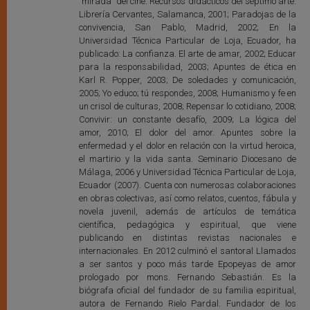
"mirada" del cine. Recursos didácticos del séptimo arte.
Librería Cervantes, Salamanca, 2001; Paradojas de la
convivencia, San Pablo, Madrid, 2002; En la
Universidad Técnica Particular de Loja, Ecuador, ha
publicado: La confianza. El arte de amar, 2002; Educar
para la responsabilidad, 2003; Apuntes de ética en
Karl R. Popper, 2003; De soledades y comunicación,
2005; Yo educo; tú respondes, 2008; Humanismo y fe en
un crisol de culturas, 2008; Repensar lo cotidiano, 2008;
Convivir: un constante desafío, 2009; La lógica del
amor, 2010; El dolor del amor. Apuntes sobre la
enfermedad y el dolor en relación con la virtud heroica,
el martirio y la vida santa. Seminario Diocesano de
Málaga, 2006 y Universidad Técnica Particular de Loja,
Ecuador (2007). Cuenta con numerosas colaboraciones
en obras colectivas, así como relatos, cuentos, fábula y
novela juvenil, además de artículos de temática
científica, pedagógica y espiritual, que viene
publicando en distintas revistas nacionales e
internacionales. En 2012 culminó el santoral Llamados
a ser santos y poco más tarde Epopeyas de amor
prologado por mons. Fernando Sebastián. Es la
biógrafa oficial del fundador de su familia espiritual,
autora de Fernando Rielo Pardal. Fundador de los