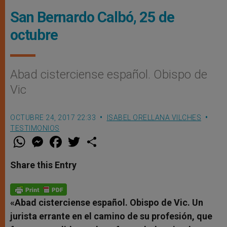
San Bernardo Calbó, 25 de
octubre
Abad cisterciense español. Obispo de
Vic
OCTUBRE 24, 2017 22:33
ISABEL ORELLANA VILCHES
TESTIMONIOS
W
M
F
T
S
h
e
a
w
h
a
s
c
i
a
t
s
e
t
r
Share this Entry
s
e
b
t
e
A
n
o
e
p
g
o
r
p
e
k
r
«Abad cisterciense español. Obispo de Vic. Un
jurista errante en el camino de su profesión, que