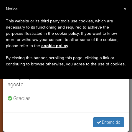
ES
Notice
×
x
Aviso importante
This website or its third party tools use cookies, which are
necessary to its functioning and required to achieve the
Del 27 de julio al 7 de agosto haremos la pausa
TESTIMONIOS
purposes illustrated in the cookie policy. If you want to know
anual, aprovechando que en el periodo de verano
more or withdraw your consent to all or some of the cookies,
please refer to the
cookie policy
.
se generan menos informaciones y también el
consumo de las mismas disminuye.
By closing this banner, scrolling this page, clicking a link or
continuing to browse otherwise, you agree to the use of cookies.
Retomamos el trabajo ordinario de las ediciones
en inglés y español de ZENIT el lunes 10 de
agosto.
Gracias.
Alojzie Stepinac, Arzobispo De Zagreb (Wiki Commons)
Beato Luis (Alojzije Viktor)
Entendido