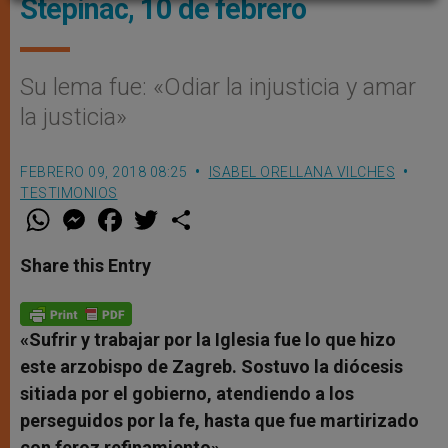
Stepinac, 10 de febrero
Su lema fue: «Odiar la injusticia y amar
la justicia»
FEBRERO 09, 2018 08:25
ISABEL ORELLANA VILCHES
TESTIMONIOS
W
M
F
T
S
h
e
a
w
h
a
s
c
i
a
t
s
e
t
r
Share this Entry
s
e
b
t
e
A
n
o
e
p
g
o
r
p
e
k
r
«Sufrir y trabajar por la Iglesia fue lo que hizo
este arzobispo de Zagreb. Sostuvo la diócesis
sitiada por el gobierno, atendiendo a los
perseguidos por la fe, hasta que fue martirizado
con feroz refinamiento»