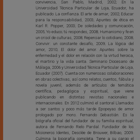
convivencia, San Pablo, Madrid, 2002; En la
Universidad Técnica Particular de Loja, Ecuador, ha
publicado: La confianza. El arte de amar, 2002; Educar
para la responsabilidad, 2003; Apuntes de ética en
Karl R. Popper, 2003; De soledades y comunicación,
2005; Yo educo; tú respondes, 2008; Humanismo y fe en
un crisol de culturas, 2008; Repensar lo cotidiano, 2008;
Convivir: un constante desafío, 2009; La lógica del
amor, 2010; El dolor del amor. Apuntes sobre la
enfermedad y el dolor en relación con la virtud heroica,
el martirio y la vida santa. Seminario Diocesano de
Málaga, 2006 y Universidad Técnica Particular de Loja,
Ecuador (2007). Cuenta con numerosas colaboraciones
en obras colectivas, así como relatos, cuentos, fábula y
novela juvenil, además de artículos de temática
científica, pedagógica y espiritual, que viene
publicando en distintas revistas nacionales e
internacionales. En 2012 culminó el santoral Llamados
a ser santos y poco más tarde Epopeyas de amor
prologado por mons. Fernando Sebastián. Es la
biógrafa oficial del fundador de su familia espiritual,
autora de Fernando Rielo Pardal. Fundador de los
Misioneros Identes, Desclée de Brouwer, Bilbao, 2009.
Culmina la biografía completa. Tiene a su cargo el