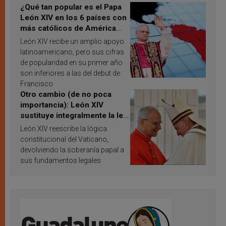
¿Qué tan popular es el Papa
León XIV en los 6 países con
más católicos de América
Latina en 2026? Publican
León XIV recibe un amplio apoyo
resultados de investigación
latinoamericano, pero sus cifras
de popularidad en su primer año
son inferiores a las del debut de
Francisco
Otro cambio (de no poca
importancia): León XIV
sustituye integralmente la ley
vaticana de Papa Francisco
León XIV reescribe la lógica
constitucional del Vaticano,
devolviendo la soberanía papal a
sus fundamentos legales