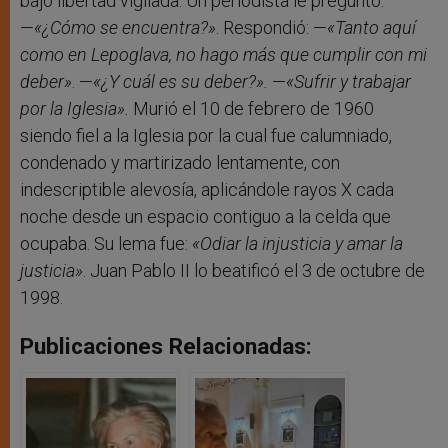
bajo libertad vigilada. Un periodista le preguntó:
—
«¿Cómo se encuentra?»
. Respondió: —
«Tanto aquí
como en Lepoglava, no hago más que cumplir con mi
deber»
. —
«¿Y cuál es su deber?».
—
«Sufrir y trabajar
por la Iglesia».
Murió el 10 de febrero de 1960
siendo fiel a la Iglesia por la cual fue calumniado,
condenado y martirizado lentamente, con
indescriptible alevosía, aplicándole rayos X cada
noche desde un espacio contiguo a la celda que
ocupaba. Su lema fue:
«
Odiar la injusticia y amar la
justicia»
. Juan Pablo II lo beatificó el 3 de octubre de
1998.
Publicaciones Relacionadas: