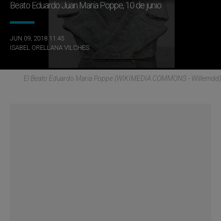
Beato Eduardo Juan María Poppe, 10 de junio
JUN 09, 2018 11:45
ISABEL ORELLANA VILCHES
El Beato Eduardo Maria Poppe (WIKIMEDIA COMMONS - Willemdd)