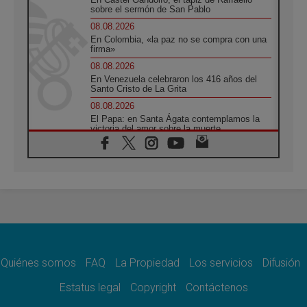
sobre el sermón de San Pablo
08.08.2026
En Colombia, «la paz no se compra con una
firma»
08.08.2026
En Venezuela celebraron los 416 años del
Santo Cristo de La Grita
08.08.2026
El Papa: en Santa Ágata contemplamos la
victoria del amor sobre la muerte
08.08.2026
León XIV visitará el Santuario de la Madre
del Buen Consejo de Genazzano
07.08.2026
Filipinas: el Vicariato Apostólico de Calapán
se convierte en diócesis
07.08.2026
Honduras: Los desplazados invisibles de una
crisis olvidada
Quiénes somos
FAQ
La Propiedad
Los servicios
Difusión
07.08.2026
Bokalic: "En Argentina el Papa León señalará
Estatus legal
Copyright
Contáctenos
el compromiso del cristiano"
07.08.2026