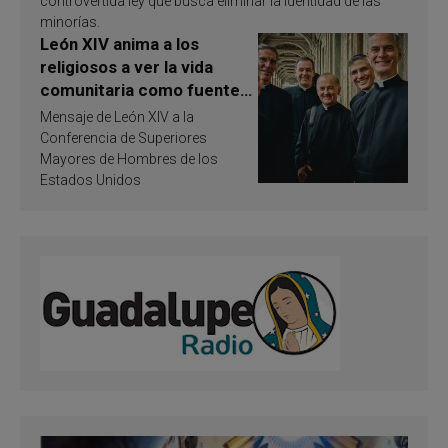
controvertida ley que busca eliminar la identidad de las
minorías.
León XIV anima a los
religiosos a ver la vida
comunitaria como fuente
de inspiración y
Mensaje de León XIV a la
santificación
Conferencia de Superiores
Mayores de Hombres de los
Estados Unidos