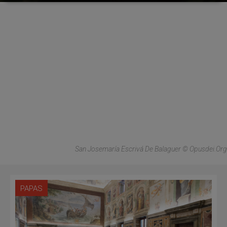
San Josemaría Escrivá De Balaguer © Opusdei.org
PAPAS