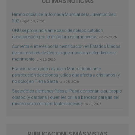
ÚLTIMAS NOTICIAS
Himno oficial de la Jornada Mundial de la Juventud Seúl
2027
agosto 3, 2026
ONU se pronuncia ante caso de obispo católico
desaparecido por la dictadura nicaragüense
julio 25, 2026
Aumenta el interés por la beatificación en Estados Unidos
de los mártires de Georgia que murieron defendiendo el
matrimonio
julio 25, 2026
Franciscanos piden ayuda a Marco Rubio ante
persecución de colonos judíos que afecta a cristianos (y
no sólo) en Tierra Santa
julio 25, 2026
Sacerdotes alemanes fieles al Papa contestan a su propio
obispo (y cardenal) quien les orilla a bendecir parejas del
mismo sexo en importante diócesis
julio 25, 2026
PUBLICACIONES MÁS VISTAS