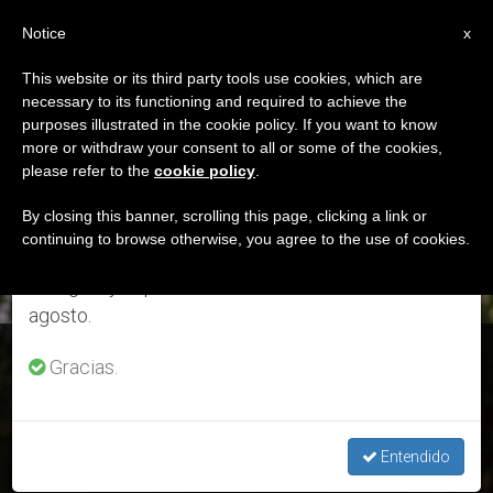
ES
Notice
×
x
Aviso importante
This website or its third party tools use cookies, which are
necessary to its functioning and required to achieve the
Del 27 de julio al 7 de agosto haremos la pausa
DÍA
purposes illustrated in the cookie policy. If you want to know
anual, aprovechando que en el periodo de verano
Junio 25th, 2018
more or withdraw your consent to all or some of the cookies,
please refer to the
cookie policy
.
se generan menos informaciones y también el
consumo de las mismas disminuye.
By closing this banner, scrolling this page, clicking a link or
continuing to browse otherwise, you agree to the use of cookies.
ÚLTIMAS NOTICIAS
Retomamos el trabajo ordinario de las ediciones
en inglés y español de ZENIT el lunes 10 de
agosto.
San Josemaría Escrivá de Balaguer, 26 de junio
Gracias.
JUN 25, 2018 20:23
ISABEL ORELLANA VILCHES
Entendido