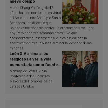
nuevo obispo
Mons. Chang Yanfeng, de 42
años, ha sido nombrado en virtud
del Acuerdo entre China y la Santa
Sede para una diócesis que
llevaba veinte años sin pastor. La ordenación tuvo lugar
hoy. Pero hace tres semanas antes tuvo que
comprometer públicamente a la Iglesia local con la
controvertida ley que busca eliminar la identidad de las
minorías.
León XIV anima a los
religiosos a ver la vida
comunitaria como fuente
de inspiración y
Mensaje de León XIV a la
santificación
Conferencia de Superiores
Mayores de Hombres de los
Estados Unidos