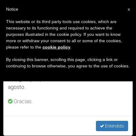
ES
Notice
×
x
Aviso importante
This website or its third party tools use cookies, which are
necessary to its functioning and required to achieve the
Del 27 de julio al 7 de agosto haremos la pausa
DÍA
purposes illustrated in the cookie policy. If you want to know
anual, aprovechando que en el periodo de verano
Junio 1st, 2018
more or withdraw your consent to all or some of the cookies,
please refer to the
cookie policy
.
se generan menos informaciones y también el
consumo de las mismas disminuye.
By closing this banner, scrolling this page, clicking a link or
continuing to browse otherwise, you agree to the use of cookies.
ÚLTIMAS NOTICIAS
Retomamos el trabajo ordinario de las ediciones
en inglés y español de ZENIT el lunes 10 de
agosto.
Gracias.
San Eugenio I, 2 de junio
Entendido
JUN 01, 2018 18:31
ISABEL ORELLANA VILCHES