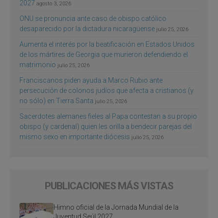
2027
agosto 3, 2026
ONU se pronuncia ante caso de obispo católico
desaparecido por la dictadura nicaragüense
julio 25, 2026
Aumenta el interés por la beatificación en Estados Unidos
de los mártires de Georgia que murieron defendiendo el
matrimonio
julio 25, 2026
Franciscanos piden ayuda a Marco Rubio ante
persecución de colonos judíos que afecta a cristianos (y
no sólo) en Tierra Santa
julio 25, 2026
Sacerdotes alemanes fieles al Papa contestan a su propio
obispo (y cardenal) quien les orilla a bendecir parejas del
mismo sexo en importante diócesis
julio 25, 2026
PUBLICACIONES MÁS VISTAS
Himno oficial de la Jornada Mundial de la
Juventud Seúl 2027