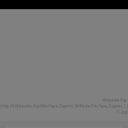
Wikipedia.org -
(http://it.wikipedia.org/wiki/Papa_Eugenio_I#/media/File:Papa_Eugenio_I_(
1).jpg)