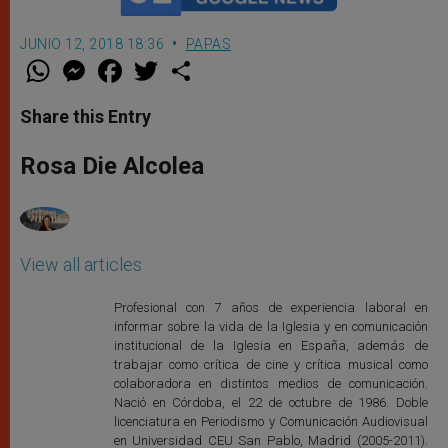
JUNIO 12, 2018 18:36
PAPAS
W
M
F
T
S
h
e
a
w
h
a
s
c
i
a
t
s
e
t
r
Share this Entry
s
e
b
t
e
A
n
o
e
p
g
o
r
Rosa Die Alcolea
p
e
k
r
View all articles
Profesional con 7 años de experiencia laboral en
informar sobre la vida de la Iglesia y en comunicación
institucional de la Iglesia en España, además de
trabajar como crítica de cine y crítica musical como
colaboradora en distintos medios de comunicación.
Nació en Córdoba, el 22 de octubre de 1986. Doble
licenciatura en Periodismo y Comunicación Audiovisual
en Universidad CEU San Pablo, Madrid (2005-2011).