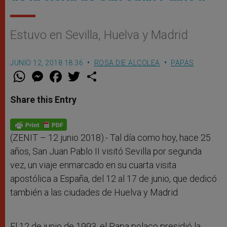
Estuvo en Sevilla, Huelva y Madrid
JUNIO 12, 2018 18:36
ROSA DIE ALCOLEA
PAPAS
W
M
F
T
S
h
e
a
w
h
a
s
c
i
a
t
s
e
t
r
Share this Entry
s
e
b
t
e
A
n
o
e
p
g
o
r
p
e
k
r
(ZENIT – 12 junio 2018).- Tal día como hoy, hace 25
años, San Juan Pablo II visitó Sevilla por segunda
vez, un viaje enmarcado en su cuarta visita
apostólica a España, del 12 al 17 de junio, que dedicó
también a las ciudades de Huelva y Madrid.
El 12 de junio de 1993, el Papa polaco presidió la