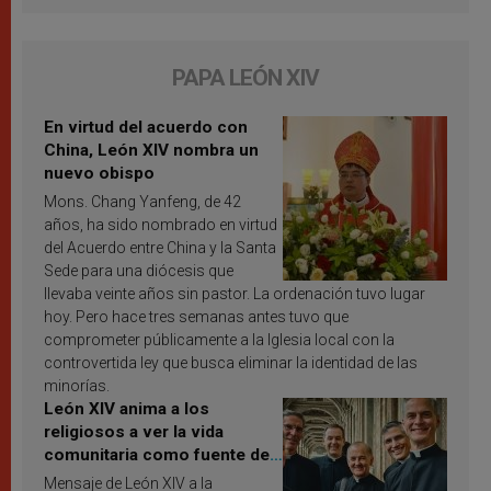
PAPA LEÓN XIV
En virtud del acuerdo con
China, León XIV nombra un
nuevo obispo
Mons. Chang Yanfeng, de 42
años, ha sido nombrado en virtud
del Acuerdo entre China y la Santa
Sede para una diócesis que
llevaba veinte años sin pastor. La ordenación tuvo lugar
hoy. Pero hace tres semanas antes tuvo que
comprometer públicamente a la Iglesia local con la
controvertida ley que busca eliminar la identidad de las
minorías.
León XIV anima a los
religiosos a ver la vida
comunitaria como fuente de
inspiración y santificación
Mensaje de León XIV a la