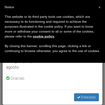
ES
Notice
×
x
Aviso importante
This website or its third party tools use cookies, which are
necessary to its functioning and required to achieve the
Del 27 de julio al 7 de agosto haremos la pausa
purposes illustrated in the cookie policy. If you want to know
anual, aprovechando que en el periodo de verano
more or withdraw your consent to all or some of the cookies,
please refer to the
cookie policy
.
se generan menos informaciones y también el
consumo de las mismas disminuye.
By closing this banner, scrolling this page, clicking a link or
continuing to browse otherwise, you agree to the use of cookies.
Retomamos el trabajo ordinario de las ediciones
en inglés y español de ZENIT el lunes 10 de
agosto.
Gracias.
Entendido