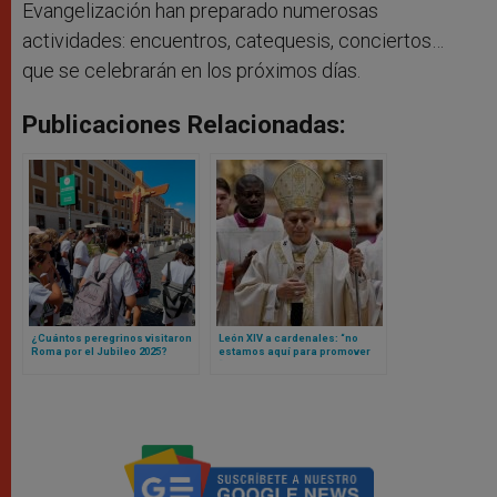
Evangelización han preparado numerosas
actividades: encuentros, catequesis, conciertos…
que se celebrarán en los próximos días.
Publicaciones Relacionadas:
¿Cuántos peregrinos visitaron
León XIV a cardenales: “no
Roma por el Jubileo 2025?
estamos aquí para promover
Vaticano da a conocer las
“agendas” personales o
sorprendentes cifras
grupales”