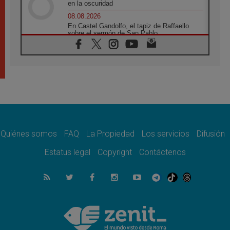
en la oscuridad
08.08.2026
En Castel Gandolfo, el tapiz de Raffaello
sobre el sermón de San Pablo
08.08.2026
En Colombia, «la paz no se compra con una
firma»
08.08.2026
En Venezuela celebraron los 416 años del
Santo Cristo de La Grita
08.08.2026
El Papa: en Santa Ágata contemplamos la
victoria del amor sobre la muerte
Quiénes somos
FAQ
La Propiedad
Los servicios
Difusión
08.08.2026
León XIV visitará el Santuario de la Madre
Estatus legal
Copyright
Contáctenos
del Buen Consejo de Genazzano
07.08.2026
Filipinas: el Vicariato Apostólico de Calapán
se convierte en diócesis
07.08.2026
Honduras: Los desplazados invisibles de una
crisis olvidada