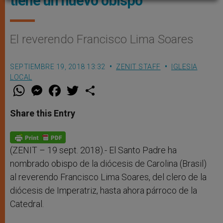
tiene un nuevo obispo
El reverendo Francisco Lima Soares
SEPTIEMBRE 19, 2018 13:32
ZENIT STAFF
IGLESIA
LOCAL
W
M
F
T
S
h
e
a
w
h
a
s
c
i
a
t
s
e
t
r
Share this Entry
s
e
b
t
e
A
n
o
e
p
g
o
r
p
e
k
r
(ZENIT – 19 sept. 2018).- El Santo Padre ha
nombrado obispo de la diócesis de Carolina (Brasil)
al reverendo Francisco Lima Soares, del clero de la
diócesis de Imperatriz, hasta ahora párroco de la
Catedral.