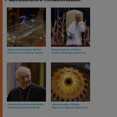
Supuestas reliquias de San
Reapertura de archivos:
Francisco en internet causan
nuevos hallazgos ponen en
alarma: Franciscanos
tela de juicio acusaciones
advierten a los fieles sobre el
contra Juan Pablo II en debate
creciente fraude digital
sobre los abusos en Polonia
Cardenal Ouellet se defiende
¿Está cerrado el Santo
en tribunal canadiense de
Sepulcro? Iglesia católica en
difamación por abusos
Tierra Santa emite comunicado
ante rumores en redes
sociales