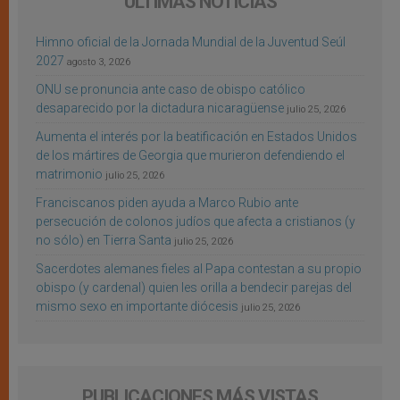
ÚLTIMAS NOTICIAS
Himno oficial de la Jornada Mundial de la Juventud Seúl
2027
agosto 3, 2026
ONU se pronuncia ante caso de obispo católico
desaparecido por la dictadura nicaragüense
julio 25, 2026
Aumenta el interés por la beatificación en Estados Unidos
de los mártires de Georgia que murieron defendiendo el
matrimonio
julio 25, 2026
Franciscanos piden ayuda a Marco Rubio ante
persecución de colonos judíos que afecta a cristianos (y
no sólo) en Tierra Santa
julio 25, 2026
Sacerdotes alemanes fieles al Papa contestan a su propio
obispo (y cardenal) quien les orilla a bendecir parejas del
mismo sexo en importante diócesis
julio 25, 2026
PUBLICACIONES MÁS VISTAS