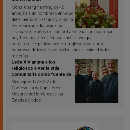
Mons. Chang Yanfeng, de 42
años, ha sido nombrado en virtud
del Acuerdo entre China y la Santa
Sede para una diócesis que
llevaba veinte años sin pastor. La ordenación tuvo lugar
hoy. Pero hace tres semanas antes tuvo que
comprometer públicamente a la Iglesia local con la
controvertida ley que busca eliminar la identidad de las
minorías.
León XIV anima a los
religiosos a ver la vida
comunitaria como fuente de
inspiración y santificación
Mensaje de León XIV a la
Conferencia de Superiores
Mayores de Hombres de los
Estados Unidos