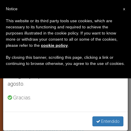
ES
Notice
×
x
Aviso importante
This website or its third party tools use cookies, which are
necessary to its functioning and required to achieve the
Del 27 de julio al 7 de agosto haremos la pausa
IGLESIA LOCAL
purposes illustrated in the cookie policy. If you want to know
anual, aprovechando que en el periodo de verano
more or withdraw your consent to all or some of the cookies,
please refer to the
cookie policy
.
se generan menos informaciones y también el
consumo de las mismas disminuye.
By closing this banner, scrolling this page, clicking a link or
continuing to browse otherwise, you agree to the use of cookies.
Retomamos el trabajo ordinario de las ediciones
en inglés y español de ZENIT el lunes 10 de
agosto.
Gracias.
Padre Francisco Lima Soares © Conferencia Episcopal De Brasil
Brasil: La diócesis de Carolina
Entendido