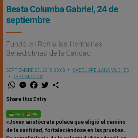
Beata Columba Gabriel, 24 de
septiembre
Fundó en Roma las Hermanas
Benedictinas de la Caridad
SEPTIEMBRE 23, 2018 08:08
ISABEL ORELLANA VILCHES
TESTIMONIOS
W
M
F
T
S
h
e
a
w
h
a
s
c
i
a
t
s
e
t
r
Share this Entry
s
e
b
t
e
A
n
o
e
p
g
o
r
p
e
k
r
«Joven aristócrata polaca que eligió el camino
de la santidad, fortaleciéndose en las pruebas.