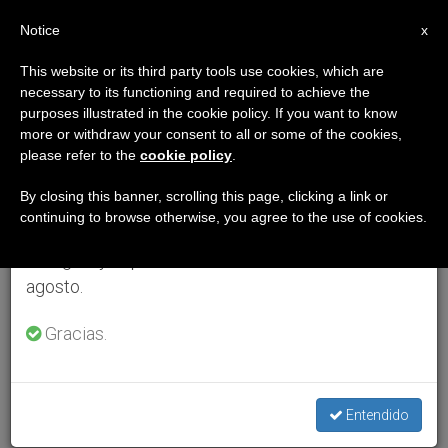
ES
Notice
×
x
Aviso importante
This website or its third party tools use cookies, which are
necessary to its functioning and required to achieve the
Del 27 de julio al 7 de agosto haremos la pausa
purposes illustrated in the cookie policy. If you want to know
anual, aprovechando que en el periodo de verano
more or withdraw your consent to all or some of the cookies,
please refer to the
cookie policy
.
se generan menos informaciones y también el
consumo de las mismas disminuye.
By closing this banner, scrolling this page, clicking a link or
continuing to browse otherwise, you agree to the use of cookies.
Retomamos el trabajo ordinario de las ediciones
en inglés y español de ZENIT el lunes 10 de
agosto.
Gracias.
Entendido