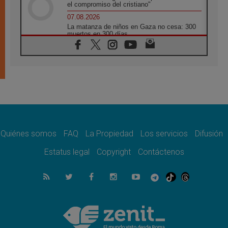
el compromiso del cristiano"
07.08.2026
La matanza de niños en Gaza no cesa: 300
muertos en 300 días
07.08.2026
Tagle: La guerra desfigura el mundo, solo la
revelación de Dios lo transfigura
07.08.2026
Presentada la Trienal de Arte de las
Universidades Católicas: «Exercises in
Empathy»
07.08.2026
Fortunatus Nwachukwu: la comunicación
como misión al servicio del Evangelio
Quiénes somos
FAQ
La Propiedad
Los servicios
Difusión
07.08.2026
Estatus legal
Copyright
Contáctenos
SIGNIS 2026, dar voz a las religiosas en el
espacio público
07.08.2026
Lanzan un proyecto de empoderamiento
digital para mujeres líderes en África
07.08.2026
Programa oficial del Viaje Apostólico del
Papa León XIV a Francia