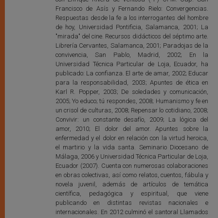
Francisco de Asís y Fernando Rielo: Convergencias.
Respuestas desde la fe a los interrogantes del hombre
de hoy, Universidad Pontificia, Salamanca, 2001; La
"mirada" del cine. Recursos didácticos del séptimo arte.
Librería Cervantes, Salamanca, 2001; Paradojas de la
convivencia, San Pablo, Madrid, 2002; En la
Universidad Técnica Particular de Loja, Ecuador, ha
publicado: La confianza. El arte de amar, 2002; Educar
para la responsabilidad, 2003; Apuntes de ética en
Karl R. Popper, 2003; De soledades y comunicación,
2005; Yo educo; tú respondes, 2008; Humanismo y fe en
un crisol de culturas, 2008; Repensar lo cotidiano, 2008;
Convivir: un constante desafío, 2009; La lógica del
amor, 2010; El dolor del amor. Apuntes sobre la
enfermedad y el dolor en relación con la virtud heroica,
el martirio y la vida santa. Seminario Diocesano de
Málaga, 2006 y Universidad Técnica Particular de Loja,
Ecuador (2007). Cuenta con numerosas colaboraciones
en obras colectivas, así como relatos, cuentos, fábula y
novela juvenil, además de artículos de temática
científica, pedagógica y espiritual, que viene
publicando en distintas revistas nacionales e
internacionales. En 2012 culminó el santoral Llamados