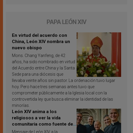
PAPA LEÓN XIV
En virtud del acuerdo con
China, León XIV nombra un
nuevo obispo
Mons. Chang Yanfeng, de 42
años, ha sido nombrado en virtud
del Acuerdo entre China y la Santa
Sede para una diócesis que
llevaba veinte años sin pastor. La ordenación tuvo lugar
hoy. Pero hace tres semanas antes tuvo que
comprometer públicamente a la Iglesia local con la
controvertida ley que busca eliminar la identidad de las
minorías.
León XIV anima a los
religiosos a ver la vida
comunitaria como fuente de
inspiración y santificación
Mensaje de León XIV a la