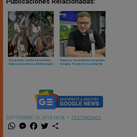
Publicaciones Relacionadas:
Sacerdote católico brasileño
Algunos sacerdotes necesitan
lleva a la justicia a Volkswagen
terapia. Y esto no es señal de
por esclavitud moderna
una fe débil o falta de oración,
dice padre Mariusz Marszalek
SEPTIEMBRE 23, 2018 08:08
TESTIMONIOS
W
M
F
T
S
h
e
a
w
h
a
s
c
i
a