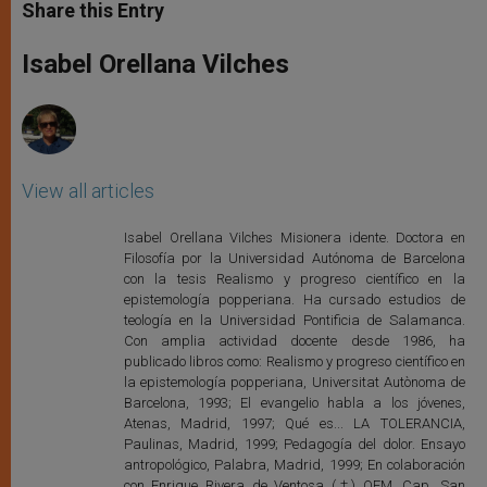
t
s
e
t
r
Share this Entry
s
e
b
t
e
A
n
o
e
p
g
o
r
Isabel Orellana Vilches
p
e
k
r
View all articles
Isabel Orellana Vilches Misionera idente. Doctora en
Filosofía por la Universidad Autónoma de Barcelona
con la tesis Realismo y progreso científico en la
epistemología popperiana. Ha cursado estudios de
teología en la Universidad Pontificia de Salamanca.
Con amplia actividad docente desde 1986, ha
publicado libros como: Realismo y progreso científico en
la epistemología popperiana, Universitat Autònoma de
Barcelona, 1993; El evangelio habla a los jóvenes,
Atenas, Madrid, 1997; Qué es... LA TOLERANCIA,
Paulinas, Madrid, 1999; Pedagogía del dolor. Ensayo
antropológico, Palabra, Madrid, 1999; En colaboración
con Enrique Rivera de Ventosa (†) OFM. Cap. San