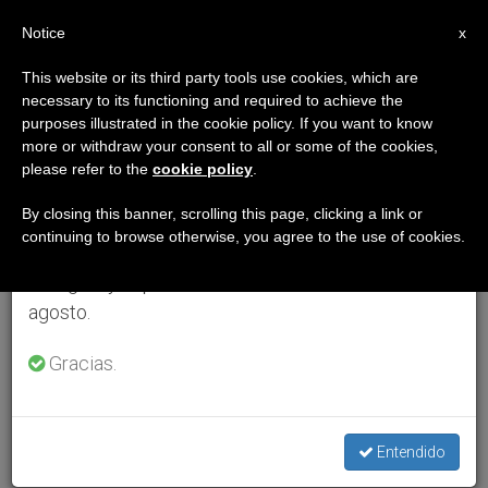
ES
Notice
×
x
Aviso importante
This website or its third party tools use cookies, which are
necessary to its functioning and required to achieve the
Del 27 de julio al 7 de agosto haremos la pausa
purposes illustrated in the cookie policy. If you want to know
anual, aprovechando que en el periodo de verano
more or withdraw your consent to all or some of the cookies,
please refer to the
cookie policy
.
se generan menos informaciones y también el
consumo de las mismas disminuye.
By closing this banner, scrolling this page, clicking a link or
continuing to browse otherwise, you agree to the use of cookies.
Retomamos el trabajo ordinario de las ediciones
en inglés y español de ZENIT el lunes 10 de
agosto.
Gracias.
Entendido