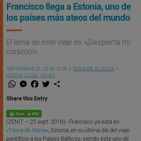
Francisco llega a Estonia, uno de
los países más ateos del mundo
El lema de este viaje es «¡Despierta mi
corazón!»
SEPTIEMBRE 25, 2018 13:29
ROSA DIE ALCOLEA
IGLESIA LOCAL
,
VIAJES
W
M
F
T
S
h
e
a
w
h
a
s
c
i
a
t
s
e
t
r
Share this Entry
s
e
b
t
e
A
n
o
e
p
g
o
r
p
e
k
r
(ZENIT – 25 sept. 2018).- Francisco ya está en
«Tierra de María»
, Estonia, en su última día del viaje
pontificio a los Países Bálticos, siendo éste uno de