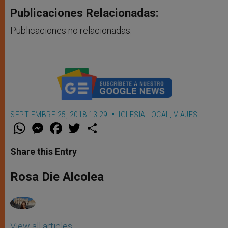
Publicaciones Relacionadas:
Publicaciones no relacionadas.
SEPTIEMBRE 25, 2018 13:29
IGLESIA LOCAL
,
VIAJES
W
M
F
T
S
h
e
a
w
h
a
s
c
i
a
t
s
e
t
r
Share this Entry
s
e
b
t
e
A
n
o
e
p
g
o
r
Rosa Die Alcolea
p
e
k
r
View all articles