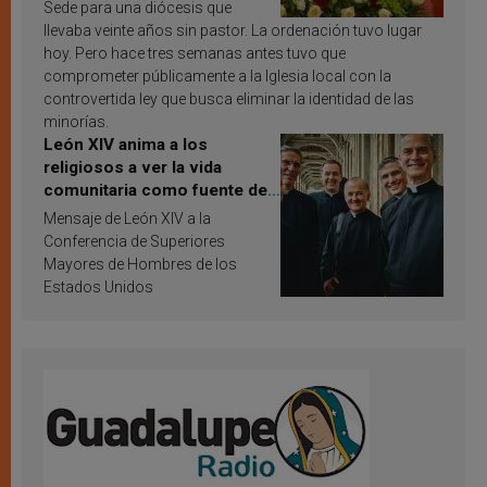
Sede para una diócesis que
llevaba veinte años sin pastor. La ordenación tuvo lugar
hoy. Pero hace tres semanas antes tuvo que
comprometer públicamente a la Iglesia local con la
controvertida ley que busca eliminar la identidad de las
minorías.
León XIV anima a los
religiosos a ver la vida
comunitaria como fuente de
inspiración y santificación
Mensaje de León XIV a la
Conferencia de Superiores
Mayores de Hombres de los
Estados Unidos