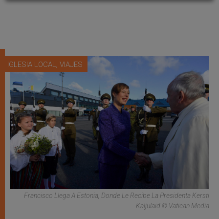
,
IGLESIA LOCAL
VIAJES
Francisco Llega A Estonia, Donde Le Recibe La Presidenta Kersti
Kaljulaid © Vatican Media