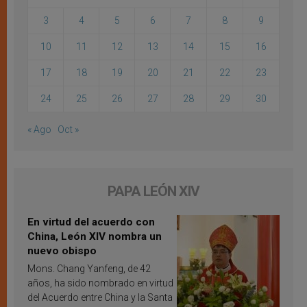
3
4
5
6
7
8
9
10
11
12
13
14
15
16
17
18
19
20
21
22
23
24
25
26
27
28
29
30
« Ago
Oct »
PAPA LEÓN XIV
En virtud del acuerdo con
China, León XIV nombra un
nuevo obispo
Mons. Chang Yanfeng, de 42
años, ha sido nombrado en virtud
del Acuerdo entre China y la Santa