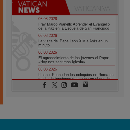
06.08.2026
Fray Marco Vianelli: Aprender el Evangelio
de la Paz en la Escuela de San Francisco
06.08.2026
La visita del Papa León XIV a Asís en un
minuto
06.08.2026
El agradecimiento de los jóvenes al Papa:
«Hoy nos sentimos Iglesia»
06.08.2026
Líbano: Reanudan los coloquios en Roma en
medio de tensiones y ataques en el sur del
país
06.08.2026
Hiroshima y Nagasaki, 81 años después.
Comienzan "Diez Días Oración por la Paz"
06.08.2026
Pizzaballa en Asís: los cristianos quieren
paz
06.08.2026
Sturla: La visita de León XIV será una buena