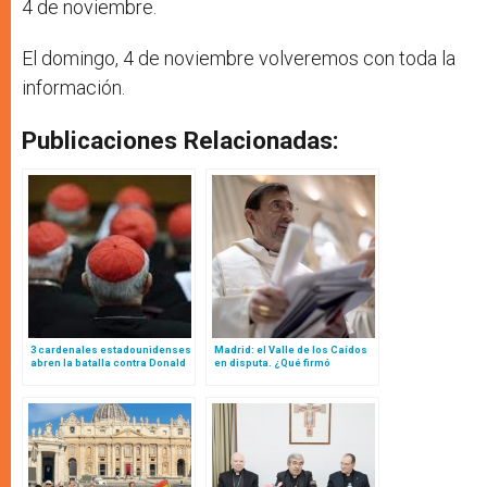
4 de noviembre.
El domingo, 4 de noviembre volveremos con toda la
información.
Publicaciones Relacionadas:
3 cardenales estadounidenses
Madrid: el Valle de los Caídos
abren la batalla contra Donald
en disputa. ¿Qué firmó
Trump
exactamente el cardenal
Cobo? Dan a conocer el
documento