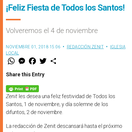
¡Feliz Fiesta de Todos los Santos!
Volveremos el 4 de noviembre
NOVIEMBRE 01, 2018 15:06
REDACCIÓN ZENIT
IGLESIA
LOCAL
W
M
F
T
S
h
e
a
w
h
a
s
c
i
a
t
s
e
t
r
Share this Entry
s
e
b
t
e
A
n
o
e
p
g
o
r
p
e
k
r
Zenit
les desea una feliz festividad de Todos los
Santos, 1 de noviembre, y día solemne de los
difuntos, 2 de noviembre.
La redacción de Zenit descansará hasta el próximo