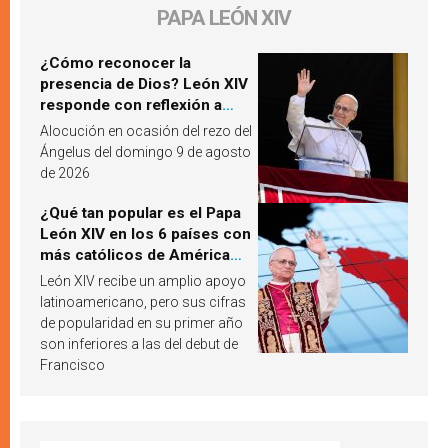
PAPA LEÓN XIV
¿Cómo reconocer la
presencia de Dios? León XIV
responde con reflexión a
partir de un pasaje del
Alocución en ocasión del rezo del
Evangelio
Ángelus del domingo 9 de agosto
de 2026
¿Qué tan popular es el Papa
León XIV en los 6 países con
más católicos de América
Latina en 2026? Publican
León XIV recibe un amplio apoyo
resultados de investigación
latinoamericano, pero sus cifras
de popularidad en su primer año
son inferiores a las del debut de
Francisco