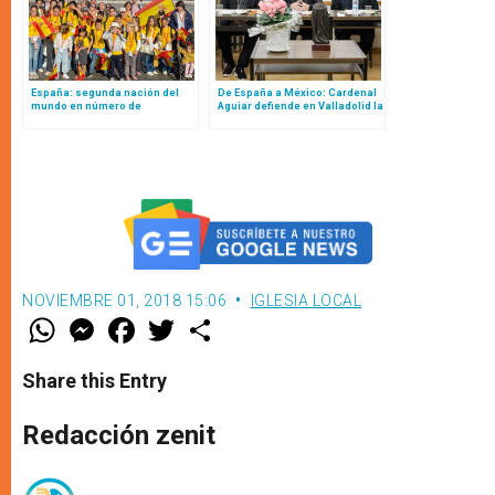
España: segunda nación del
De España a México: Cardenal
mundo en número de
Aguiar defiende en Valladolid la
peregrinos en el Jubileo 2025
Causa de Beatificación de la
Reina Isabel la católica
NOVIEMBRE 01, 2018 15:06
IGLESIA LOCAL
W
M
F
T
S
h
e
a
w
h
a
s
c
i
a
t
s
e
t
r
Share this Entry
s
e
b
t
e
A
n
o
e
p
g
o
r
Redacción zenit
p
e
k
r