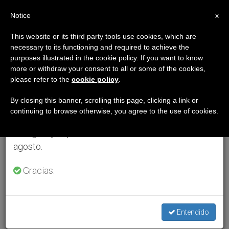
ES
Notice
×
x
Aviso importante
This website or its third party tools use cookies, which are
necessary to its functioning and required to achieve the
Del 27 de julio al 7 de agosto haremos la pausa
purposes illustrated in the cookie policy. If you want to know
anual, aprovechando que en el periodo de verano
more or withdraw your consent to all or some of the cookies,
please refer to the
cookie policy
.
se generan menos informaciones y también el
consumo de las mismas disminuye.
By closing this banner, scrolling this page, clicking a link or
continuing to browse otherwise, you agree to the use of cookies.
Retomamos el trabajo ordinario de las ediciones
en inglés y español de ZENIT el lunes 10 de
agosto.
Gracias.
Entendido