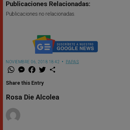
Publicaciones Relacionadas:
Publicaciones no relacionadas.
NOVIEMBRE 06, 2018 18:42
PAPAS
W
M
F
T
S
h
e
a
w
h
a
s
c
i
a
t
s
e
t
r
Share this Entry
s
e
b
t
e
A
n
o
e
p
g
o
r
Rosa Die Alcolea
p
e
k
r