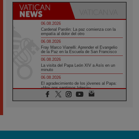
06.08.2026
Cardenal Parolin: La paz comienza con la
empatía al dolor del otro
06.08.2026
Fray Marco Vianelli: Aprender el Evangelio
de la Paz en la Escuela de San Francisco
06.08.2026
La visita del Papa León XIV a Asís en un
minuto
06.08.2026
El agradecimiento de los jóvenes al Papa:
«Hoy nos sentimos Iglesia»
06.08.2026
Líbano: Reanudan los coloquios en Roma en
medio de tensiones y ataques en el sur del
país
06.08.2026
Hiroshima y Nagasaki, 81 años después.
Comienzan "Diez Días Oración por la Paz"
06.08.2026