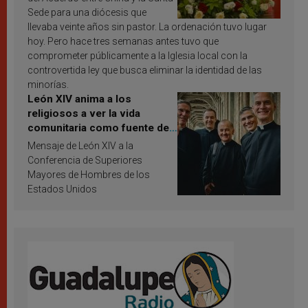
Sede para una diócesis que
llevaba veinte años sin pastor. La ordenación tuvo lugar
hoy. Pero hace tres semanas antes tuvo que
comprometer públicamente a la Iglesia local con la
controvertida ley que busca eliminar la identidad de las
minorías.
León XIV anima a los
religiosos a ver la vida
comunitaria como fuente de
inspiración y santificación
Mensaje de León XIV a la
Conferencia de Superiores
Mayores de Hombres de los
Estados Unidos