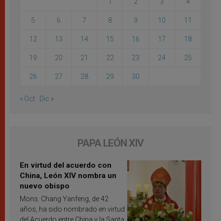
1
2
3
4
5
6
7
8
9
10
11
12
13
14
15
16
17
18
19
20
21
22
23
24
25
26
27
28
29
30
« Oct
Dic »
PAPA LEÓN XIV
En virtud del acuerdo con
China, León XIV nombra un
nuevo obispo
Mons. Chang Yanfeng, de 42
años, ha sido nombrado en virtud
del Acuerdo entre China y la Santa