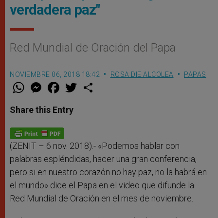
verdadera paz"
Red Mundial de Oración del Papa
NOVIEMBRE 06, 2018 18:42
ROSA DIE ALCOLEA
PAPAS
W
M
F
T
S
h
e
a
w
h
a
s
c
i
a
t
s
e
t
r
Share this Entry
s
e
b
t
e
A
n
o
e
p
g
o
r
p
e
k
r
(ZENIT – 6 nov. 2018).- «Podemos hablar con
palabras espléndidas, hacer una gran conferencia,
pero si en nuestro corazón no hay paz, no la habrá en
el mundo» dice el Papa en el video que difunde la
Red Mundial de Oración en el mes de noviembre.