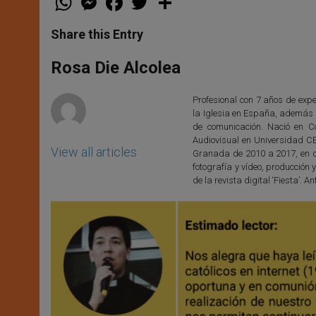
h
e
a
w
h
a
s
c
i
a
t
s
e
t
r
Share this Entry
s
e
b
t
e
A
n
o
e
p
g
o
r
Rosa Die Alcolea
p
e
k
r
Profesional con 7 años de exper
la Iglesia en España, además d
de comunicación. Nació en C
Audiovisual en Universidad C
View all articles
Granada de 2010 a 2017, en di
fotografía y vídeo, producció
de la revista digital ‘Fiesta’