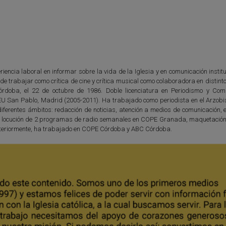
iencia laboral en informar sobre la vida de la Iglesia y en comunicación instit
e trabajar como crítica de cine y crítica musical como colaboradora en distin
órdoba, el 22 de octubre de 1986. Doble licenciatura en Periodismo y Com
EU San Pablo, Madrid (2005-2011). Ha trabajado como periodista en el Arzob
ferentes ámbitos: redacción de noticias, atención a medios de comunicación, e
n y locución de 2 programas de radio semanales en COPE Granada, maquetación 
. Anteriormente, ha trabajado en COPE Córdoba y ABC Córdoba.