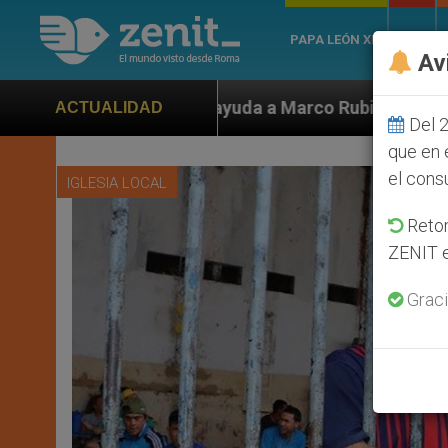
PAPA LEÓN XIV
ROMA
Av
yuda a Marco Rubio ante persecución de colonos judíos 
ACTUALIDAD
Del 2
que en 
el cons
IGLESIA LOCAL
Retom
ZENIT e
Graci