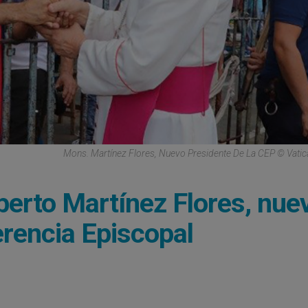
Mons. Martínez Flores, Nuevo Presidente De La CEP © Vati
erto Martínez Flores, nue
erencia Episcopal