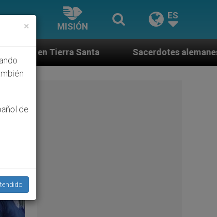
ES
×
MISIÓN
Sacerdotes alemanes fieles al Papa contestan a 
hando
ambién
pañol de
tendido