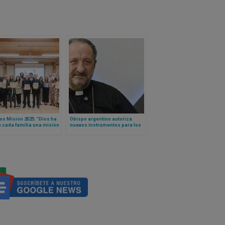
s Misión 2025: “Dios ha
Obispo argentino autoriza
 cada familia una misión
nuevos instrumentos para los
e irrepetible”
cantos litúrgicos en territorio
de su diócesis