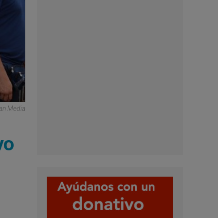
can Media
vo