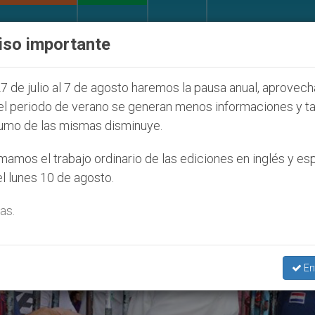
IGLESIA Y MUNDO
DOCUMENTOS
DONATIVOS
iso importante
que afecta a cristianos (y no sólo) en Tierra Santa
7 de julio al 7 de agosto haremos la pausa anual, aprovec
el periodo de verano se generan menos informaciones y t
umo de las mismas disminuye.
amos el trabajo ordinario de las ediciones en inglés y es
l lunes 10 de agosto.
as.
En