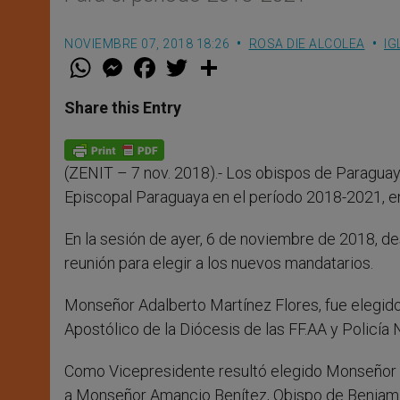
NOVIEMBRE 07, 2018 18:26
ROSA DIE ALCOLEA
IG
W
M
F
T
S
h
e
a
w
h
a
s
c
i
a
t
s
e
t
r
Share this Entry
s
e
b
t
e
A
n
o
e
p
g
o
r
p
e
k
(ZENIT – 7 nov. 2018).- Los obispos de Paraguay e
r
Episcopal Paraguaya en el período 2018-2021, e
En la sesión de ayer, 6 de noviembre de 2018, de
reunión para elegir a los nuevos mandatarios.
Monseñor Adalberto Martínez Flores, fue elegido
Apostólico de la Diócesis de las FF.AA y Policía 
Como Vicepresidente resultó elegido Monseñor Pi
a Monseñor Amancio Benítez, Obispo de Benjamí