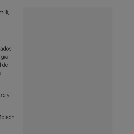
lli,
gados
gia,
l de
a
tro y
 Moleón