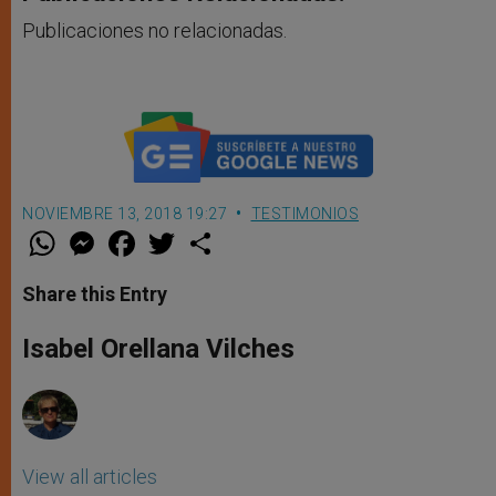
Publicaciones no relacionadas.
NOVIEMBRE 13, 2018 19:27
TESTIMONIOS
W
M
F
T
S
h
e
a
w
h
a
s
c
i
a
t
s
e
t
r
Share this Entry
s
e
b
t
e
A
n
o
e
p
g
o
r
Isabel Orellana Vilches
p
e
k
r
View all articles