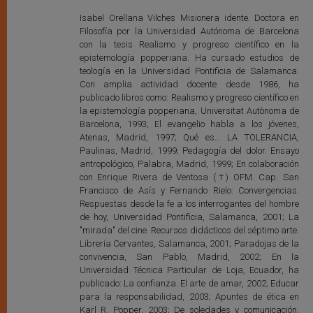
Isabel Orellana Vilches Misionera idente. Doctora en
Filosofía por la Universidad Autónoma de Barcelona
con la tesis Realismo y progreso científico en la
epistemología popperiana. Ha cursado estudios de
teología en la Universidad Pontificia de Salamanca.
Con amplia actividad docente desde 1986, ha
publicado libros como: Realismo y progreso científico en
la epistemología popperiana, Universitat Autònoma de
Barcelona, 1993; El evangelio habla a los jóvenes,
Atenas, Madrid, 1997; Qué es... LA TOLERANCIA,
Paulinas, Madrid, 1999; Pedagogía del dolor. Ensayo
antropológico, Palabra, Madrid, 1999; En colaboración
con Enrique Rivera de Ventosa (†) OFM. Cap. San
Francisco de Asís y Fernando Rielo: Convergencias.
Respuestas desde la fe a los interrogantes del hombre
de hoy, Universidad Pontificia, Salamanca, 2001; La
"mirada" del cine. Recursos didácticos del séptimo arte.
Librería Cervantes, Salamanca, 2001; Paradojas de la
convivencia, San Pablo, Madrid, 2002; En la
Universidad Técnica Particular de Loja, Ecuador, ha
publicado: La confianza. El arte de amar, 2002; Educar
para la responsabilidad, 2003; Apuntes de ética en
Karl R. Popper, 2003; De soledades y comunicación,