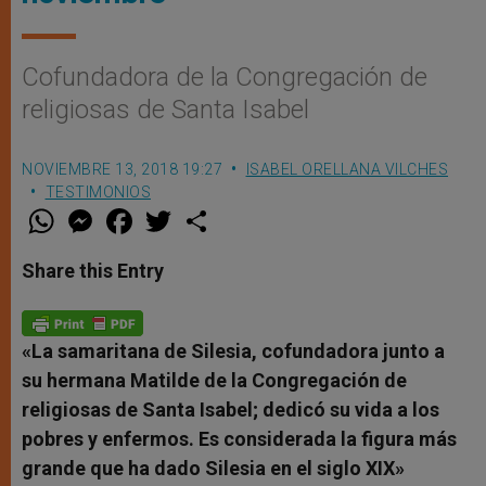
Cofundadora de la Congregación de
religiosas de Santa Isabel
NOVIEMBRE 13, 2018 19:27
ISABEL ORELLANA VILCHES
TESTIMONIOS
W
M
F
T
S
h
e
a
w
h
a
s
c
i
a
t
s
e
t
r
Share this Entry
s
e
b
t
e
A
n
o
e
p
g
o
r
p
e
k
r
«La samaritana de Silesia, cofundadora junto a
su hermana Matilde de la Congregación de
religiosas de Santa Isabel; dedicó su vida a los
pobres y enfermos. Es considerada la figura más
grande que ha dado Silesia en el siglo XIX
»