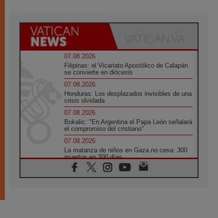
07.08.2026
Filipinas: el Vicariato Apostólico de Calapán
se convierte en diócesis
07.08.2026
Honduras: Los desplazados invisibles de una
crisis olvidada
07.08.2026
Bokalic: "En Argentina el Papa León señalará
el compromiso del cristiano"
07.08.2026
La matanza de niños en Gaza no cesa: 300
muertos en 300 días
07.08.2026
Tagle: La guerra desfigura el mundo, solo la
revelación de Dios lo transfigura
07.08.2026
Presentada la Trienal de Arte de las
Universidades Católicas: «Exercises in