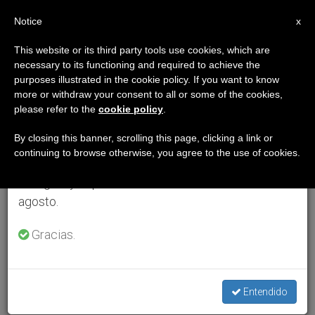
ES
Notice
×
x
Aviso importante
This website or its third party tools use cookies, which are
necessary to its functioning and required to achieve the
Del 27 de julio al 7 de agosto haremos la pausa
purposes illustrated in the cookie policy. If you want to know
anual, aprovechando que en el periodo de verano
more or withdraw your consent to all or some of the cookies,
please refer to the
cookie policy
.
se generan menos informaciones y también el
consumo de las mismas disminuye.
By closing this banner, scrolling this page, clicking a link or
continuing to browse otherwise, you agree to the use of cookies.
Retomamos el trabajo ordinario de las ediciones
en inglés y español de ZENIT el lunes 10 de
agosto.
Gracias.
Entendido