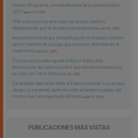
Himno oficial de la Jornada Mundial de la Juventud Seúl
2027
agosto 3, 2026
ONU se pronuncia ante caso de obispo católico
desaparecido por la dictadura nicaragüense
julio 25, 2026
Aumenta el interés por la beatificación en Estados Unidos
de los mártires de Georgia que murieron defendiendo el
matrimonio
julio 25, 2026
Franciscanos piden ayuda a Marco Rubio ante
persecución de colonos judíos que afecta a cristianos (y
no sólo) en Tierra Santa
julio 25, 2026
Sacerdotes alemanes fieles al Papa contestan a su propio
obispo (y cardenal) quien les orilla a bendecir parejas del
mismo sexo en importante diócesis
julio 25, 2026
PUBLICACIONES MÁS VISTAS