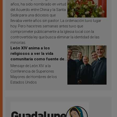
años, ha sido nombrado en virtud
del Acuerdo entre China y la Santa
Sede para una diócesis que
llevaba veinte años sin pastor. La ordenación tuvo lugar
hoy. Pero hace tres semanas antes tuvo que
comprometer públicamente a la Iglesia local con la
controvertida ley que busca eliminar la identidad de las
minorías.
León XIV anima a los
religiosos a ver la vida
comunitaria como fuente de
inspiración y santificación
Mensaje de León XIV a la
Conferencia de Superiores
Mayores de Hombres de los
Estados Unidos