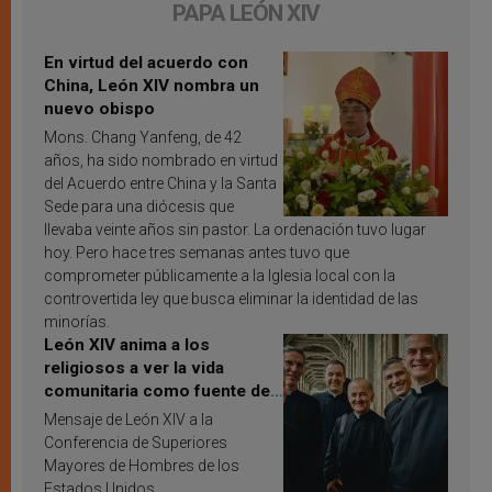
PAPA LEÓN XIV
En virtud del acuerdo con
China, León XIV nombra un
nuevo obispo
Mons. Chang Yanfeng, de 42
años, ha sido nombrado en virtud
del Acuerdo entre China y la Santa
Sede para una diócesis que
llevaba veinte años sin pastor. La ordenación tuvo lugar
hoy. Pero hace tres semanas antes tuvo que
comprometer públicamente a la Iglesia local con la
controvertida ley que busca eliminar la identidad de las
minorías.
León XIV anima a los
religiosos a ver la vida
comunitaria como fuente de
inspiración y santificación
Mensaje de León XIV a la
Conferencia de Superiores
Mayores de Hombres de los
Estados Unidos