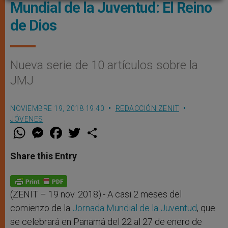
Mundial de la Juventud: El Reino
de Dios
Nueva serie de 10 artículos sobre la
JMJ
NOVIEMBRE 19, 2018 19:40
REDACCIÓN ZENIT
JÓVENES
W
M
F
T
S
h
e
a
w
h
a
s
c
i
a
t
s
e
t
r
Share this Entry
s
e
b
t
e
A
n
o
e
p
g
o
r
p
e
k
r
(ZENIT – 19 nov. 2018).- A casi 2 meses del
comienzo de la
Jornada Mundial de la Juventud
, que
se celebrará en Panamá del 22 al 27 de enero de