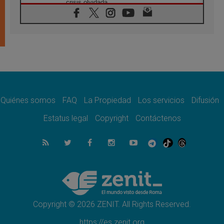
crisis olvidada
07.08.2026
Bokalic: "En Argentina el Papa León señalará
el compromiso del cristiano"
07.08.2026
La matanza de niños en Gaza no cesa: 300
muertos en 300 días
07.08.2026
Tagle: La guerra desfigura el mundo, solo la
revelación de Dios lo transfigura
Quiénes somos
FAQ
La Propiedad
Los servicios
Difusión
07.08.2026
Presentada la Trienal de Arte de las
Estatus legal
Copyright
Contáctenos
Universidades Católicas: «Exercises in
Empathy»
07.08.2026
Fortunatus Nwachukwu: la comunicación
como misión al servicio del Evangelio
07.08.2026
SIGNIS 2026, dar voz a las religiosas en el
espacio público
Copyright © 2026 ZENIT. All Rights Reserved.
https://es.zenit.org