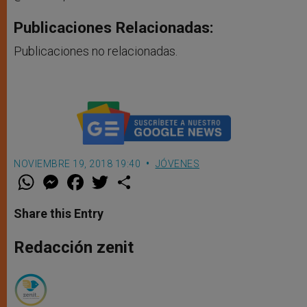
Publicaciones Relacionadas:
Publicaciones no relacionadas.
NOVIEMBRE 19, 2018 19:40
JÓVENES
W
M
F
T
S
h
e
a
w
h
a
s
c
i
a
t
s
e
t
r
Share this Entry
s
e
b
t
e
A
n
o
e
p
g
o
r
Redacción zenit
p
e
k
r