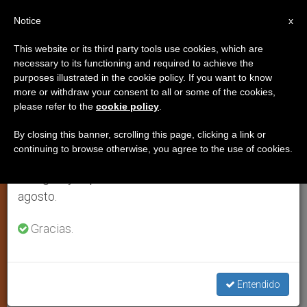
ES
Notice
×
x
Aviso importante
This website or its third party tools use cookies, which are
necessary to its functioning and required to achieve the
Del 27 de julio al 7 de agosto haremos la pausa
JÓVENES
purposes illustrated in the cookie policy. If you want to know
anual, aprovechando que en el periodo de verano
more or withdraw your consent to all or some of the cookies,
please refer to the
cookie policy
.
se generan menos informaciones y también el
consumo de las mismas disminuye.
By closing this banner, scrolling this page, clicking a link or
continuing to browse otherwise, you agree to the use of cookies.
Retomamos el trabajo ordinario de las ediciones
en inglés y español de ZENIT el lunes 10 de
agosto.
Gracias.
© Cathopic
Entendido
El 'Por qué' de la Jornada