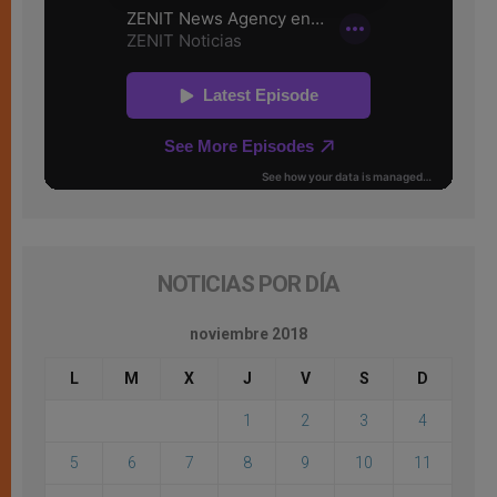
NOTICIAS POR DÍA
noviembre 2018
L
M
X
J
V
S
D
1
2
3
4
5
6
7
8
9
10
11