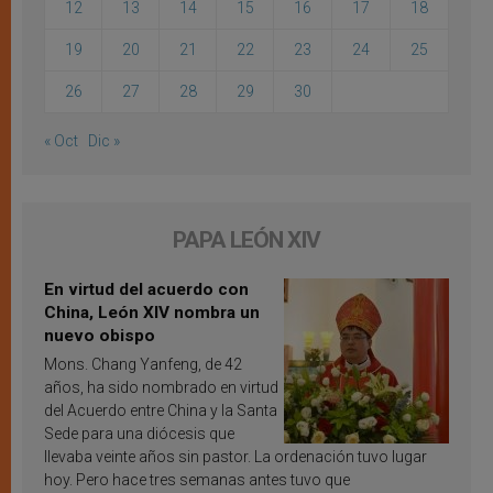
12
13
14
15
16
17
18
19
20
21
22
23
24
25
26
27
28
29
30
« Oct
Dic »
PAPA LEÓN XIV
En virtud del acuerdo con
China, León XIV nombra un
nuevo obispo
Mons. Chang Yanfeng, de 42
años, ha sido nombrado en virtud
del Acuerdo entre China y la Santa
Sede para una diócesis que
llevaba veinte años sin pastor. La ordenación tuvo lugar
hoy. Pero hace tres semanas antes tuvo que