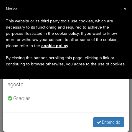
ES
Notice
×
x
Aviso importante
This website or its third party tools use cookies, which are
necessary to its functioning and required to achieve the
Del 27 de julio al 7 de agosto haremos la pausa
purposes illustrated in the cookie policy. If you want to know
anual, aprovechando que en el periodo de verano
more or withdraw your consent to all or some of the cookies,
please refer to the
cookie policy
.
se generan menos informaciones y también el
consumo de las mismas disminuye.
By closing this banner, scrolling this page, clicking a link or
continuing to browse otherwise, you agree to the use of cookies.
Retomamos el trabajo ordinario de las ediciones
en inglés y español de ZENIT el lunes 10 de
agosto.
Gracias.
Entendido