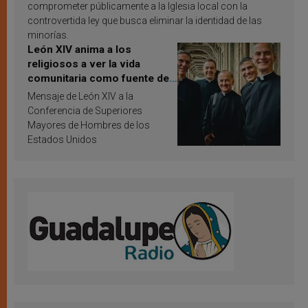
comprometer públicamente a la Iglesia local con la
controvertida ley que busca eliminar la identidad de las
minorías.
León XIV anima a los
religiosos a ver la vida
comunitaria como fuente de
inspiración y santificación
Mensaje de León XIV a la
Conferencia de Superiores
Mayores de Hombres de los
Estados Unidos