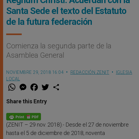
Regnum Christi: Acuerdan con la
Santa Sede el texto del Estatuto
de la futura federación
Comienza la segunda parte de la
Asamblea General
NOVIEMBRE 29, 2018 16:04
REDACCIÓN ZENIT
IGLESIA
LOCAL
W
M
F
T
S
h
e
a
w
h
a
s
c
i
a
t
s
e
t
r
Share this Entry
s
e
b
t
e
A
n
o
e
p
g
o
r
p
e
k
r
(ZENIT – 29 nov. 2018).-
Desde el 27 de noviembre
hasta el 5 de diciembre de 2018, noventa