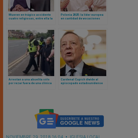
Mueren en trágico accidente
Polonia 2025: la líder europea
cuatro religiosas, entre ella la
en cantidad de vocaciones
superiora general de la Orden
Arrestan a una abuelita sólo
Cardenal Cupich divide al
por rezar fuera de una clínica
episcopado estadounidense
donde se matan bebés y portar
por persistir en premiar a
un cartel
senador demócrata abortista
NOVIEMBRE 29, 2018 16:04
IGLESIA LOCAL