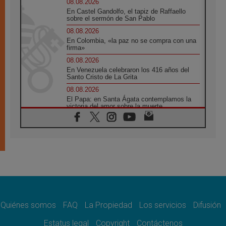
08.08.2026
En Castel Gandolfo, el tapiz de Raffaello
sobre el sermón de San Pablo
08.08.2026
En Colombia, «la paz no se compra con una
firma»
08.08.2026
En Venezuela celebraron los 416 años del
Santo Cristo de La Grita
08.08.2026
El Papa: en Santa Ágata contemplamos la
victoria del amor sobre la muerte
08.08.2026
León XIV visitará el Santuario de la Madre
del Buen Consejo de Genazzano
07.08.2026
Filipinas: el Vicariato Apostólico de Calapán
se convierte en diócesis
07.08.2026
Honduras: Los desplazados invisibles de una
crisis olvidada
Quiénes somos
FAQ
La Propiedad
Los servicios
Difusión
07.08.2026
Bokalic: "En Argentina el Papa León señalará
Estatus legal
Copyright
Contáctenos
el compromiso del cristiano"