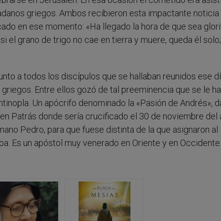
udadanos griegos. Ambos recibieron esta impactante noticia
ficado en ese momento: «Ha llegado la hora de que sea glor
si el grano de trigo no cae en tierra y muere, queda él solo
to a todos los discípulos que se hallaban reunidos ese dí
s griegos. Entre ellos gozó de tal preeminencia que se le ha
ntinopla. Un apócrifo denominado la «Pasión de Andrés», 
rio en Patrás donde sería crucificado el 30 de noviembre del
rmano Pedro, para que fuese distinta de la que asignaron al
spa. Es un apóstol muy venerado en Oriente y en Occidente