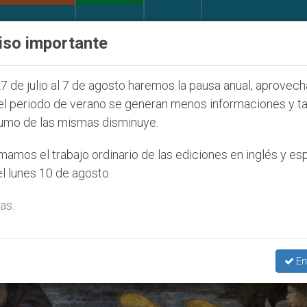
IGLESIA Y MUNDO
DOCUMENTOS
DONATIVOS
iso importante
e afecta a cristianos (y no sólo) en Tierra Santa
7 de julio al 7 de agosto haremos la pausa anual, aprovec
el periodo de verano se generan menos informaciones y t
umo de las mismas disminuye.
amos el trabajo ordinario de las ediciones en inglés y es
l lunes 10 de agosto.
as.
En