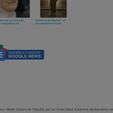
tora de sor Lucía de
“En busca del Mesías”: el
 le agradece su
documental en el que
sión: «Yo estaba allí
destacados judíos comparte
urarla, pero ella me sanó
su maravillosa experiencia de
Jesús
era idente. Doctora en Filosofía por la Universidad Autónoma de Barcelona con