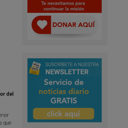
or del
erior
es que