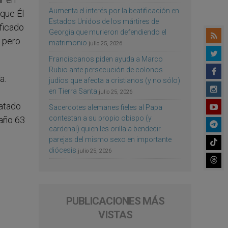
Aumenta el interés por la beatificación en
 que Él
Estados Unidos de los mártires de
ificado
Georgia que murieron defendiendo el
; pero
matrimonio
julio 25, 2026
Franciscanos piden ayuda a Marco
Rubio ante persecución de colonos
a.
judíos que afecta a cristianos (y no sólo)
en Tierra Santa
julio 25, 2026
datado
Sacerdotes alemanes fieles al Papa
contestan a su propio obispo (y
 año 63
cardenal) quien les orilla a bendecir
parejas del mismo sexo en importante
.
diócesis
julio 25, 2026
PUBLICACIONES MÁS
VISTAS