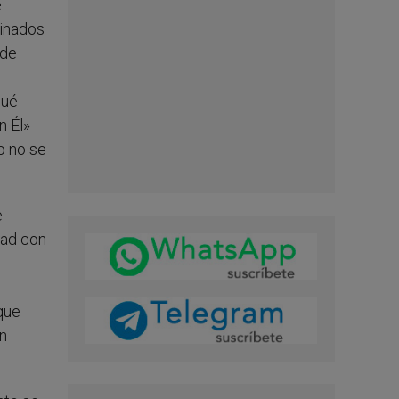
e
minados
 de
qué
n Él»
o no se
e
tad con
que
n