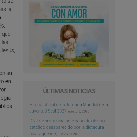
nto se
es la
a
és,
s que
 las
 Jesús,
on su
to en
Por
ÚLTIMAS NOTICIAS
gogía
Himno oficial de la Jornada Mundial de la
blica.
Juventud Seúl 2027
agosto 3, 2026
ONU se pronuncia ante caso de obispo
católico desaparecido por la dictadura
l
nicaragüense
julio 25, 2026
ir en