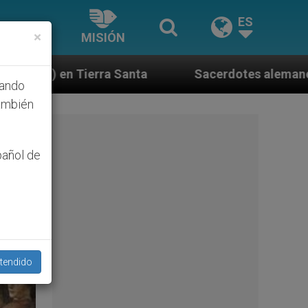
ES
×
MISIÓN
Sacerdotes alemanes fieles al Papa contestan a su 
hando
ambién
pañol de
tendido