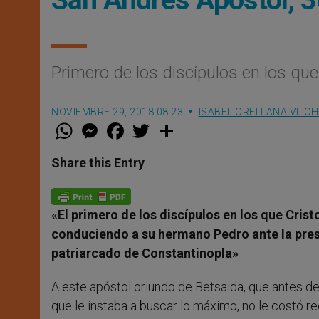
Primero de los discípulos en los que
NOVIEMBRE 29, 2018 08:23
ISABEL ORELLANA VILC
W
M
F
T
S
h
e
a
w
h
a
s
c
i
a
t
s
e
t
r
Share this Entry
s
e
b
t
e
A
n
o
e
p
g
o
r
p
e
k
«El primero de los discípulos en los que Cris
r
conduciendo a su hermano Pedro ante la pres
patriarcado de Constantinopla»
A este apóstol oriundo de Betsaida, que antes de 
que le instaba a buscar lo máximo, no le costó r