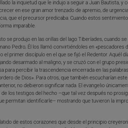
lado la inquietud que le indujo a seguir a Juan Bautista, y
 crecer en ese gran amor trenzado de apremio, de urgencia
cia, que el precursor predicaba. Cuando estos sentimient
 forma imparable.
 se produjo en las orillas del lago Tiberíades, cuando se
rmano Pedro; Él los llamó convirtiéndoles en «pescadores 
el primer discípulo en el que se fijó el Redentor. Aquél dí
ejando desarmado al maligno, y se cruzó con el grupo presi
cisa para percibir la trascendencia encerrada en las palabra
rdero de Dios». Para otros, que también escucharían este
anterior, no debieron significar nada. El evangelio únicamen
 de los testigos del hecho –que tal vez después no prosig
ue permitan identificarle– mostrando que tuvieron la impr
latido de estos corazones que desde el principio creyeron