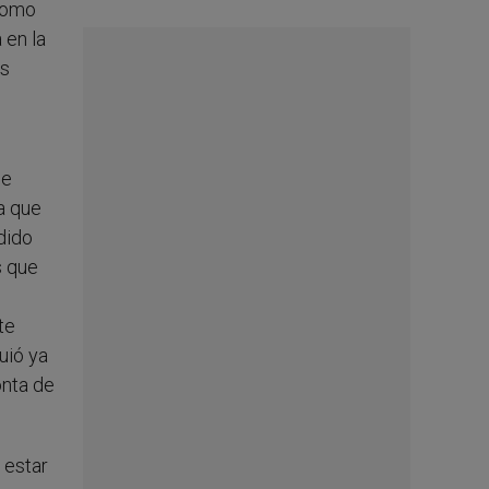
 como
 en la
os
de
a que
dido
s que
te
uió ya
onta de
 estar