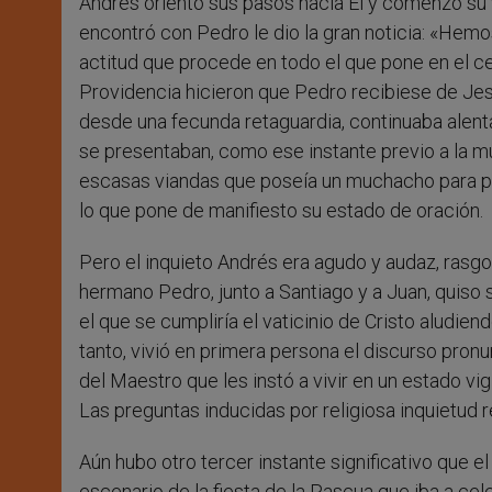
Andrés orientó sus pasos hacia Él y comenzó su v
encontró con Pedro le dio la gran noticia: «Hemos
actitud que procede en todo el que pone en el cen
Providencia hicieron que Pedro recibiese de Jesús
desde una fecunda retaguardia, continuaba alentan
se presentaban, como ese instante previo a la mul
escasas viandas que poseía un muchacho para po
lo que pone de manifiesto su estado de oración.
Pero el inquieto Andrés era agudo y audaz, rasg
hermano Pedro, junto a Santiago y a Juan, quiso 
el que se cumpliría el vaticinio de Cristo aludien
tanto, vivió en primera persona el discurso pron
del Maestro que les instó a vivir en un estado vi
Las preguntas inducidas por religiosa inquietud 
Aún hubo otro tercer instante significativo que el
escenario de la fiesta de la Pascua que iba a cel