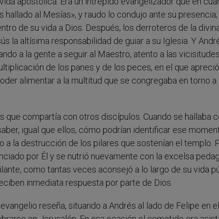
ida apostólica. Era un intrépido evangelizador que en cua
 hallado al Mesías», y raudo lo condujo ante su presencia; 
tro de su vida a Dios. Después, los derroteros de la divin
 la altísima responsabilidad de guiar a su Iglesia. Y Andr
do a la gente a seguir al Maestro, atento a las vicisitude
tiplicación de los panes y de los peces, en el que apreció
der alimentar a la multitud que se congregaba en torno a
os que compartía con otros discípulos. Cuando se hallaba c
saber, igual que ellos, cómo podrían identificar ese momen
do a la destrucción de los pilares que sostenían el templo. 
unciado por Él y se nutrió nuevamente con la excelsa peda
gilante, como tantas veces aconsejó a lo largo de su vida pú
reciben inmediata respuesta por parte de Dios.
 evangelio reseña, situando a Andrés al lado de Felipe en e
ebrarse en Jerusalén. En esa ocasión el cometido era asist