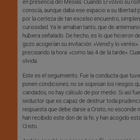
en presencia del Mesías. Cuando Él volvió su rost
conocía, aunque daba ese espacio a su libertad 
por la certeza de tan excelso encuentro, simple
curiosidad. Ya le amaban tanto, que de antemano 
hubiera señalado. De hecho, es lo que hicieron de
gozo acogerían su invitación: «Venid y lo veréis
precisando la hora: «como las 4 de la tarde». Cu
olvida.
Este es el seguimiento. Fue la conducta que tuvi
ponen condiciones; no se sopesan los riesgos que
candados, no hay cálculo de por medio. Si así f
seductor que es capaz de destruir toda prudenci
respuesta que debe darse a Cristo, no esconde m
han recibido este don de la fe, y han acogido est
Cristo.