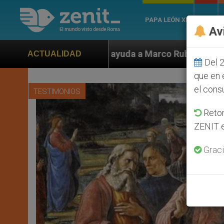
PAPA LEÓN XIV
ROMA
Av
a a Marco Rubio ante persecución de colonos judíos qu
ACTUALIDAD
Del 2
que en 
el cons
TESTIMONIOS
Retom
ZENIT e
Graci