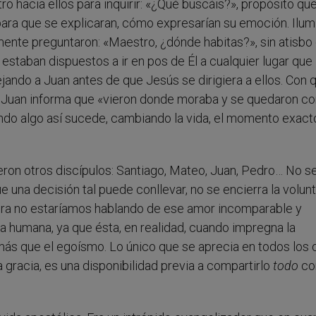
ro hacia ellos para inquirir: «¿Qué buscáis?», propósito qu
para que se explicaran, cómo expresarían su emoción. Ilu
mente preguntaron: «Maestro, ¿dónde habitas?», sin atisbo
estaban dispuestos a ir en pos de Él a cualquier lugar que
jando a Juan antes de que Jesús se dirigiera a ellos. Con 
». Juan informa que «vieron donde moraba y se quedaron co
ando algo así sucede, cambiando la vida, el momento exact
eron otros discípulos: Santiago, Mateo, Juan, Pedro… No s
 una decisión tal puede conllevar, no se encierra la volun
uera no estaríamos hablando de ese amor incomparable y
a humana, ya que ésta, en realidad, cuando impregna la
ás que el egoísmo. Lo único que se aprecia en todos los 
a gracia, es una disponibilidad previa a compartirlo
todo
co