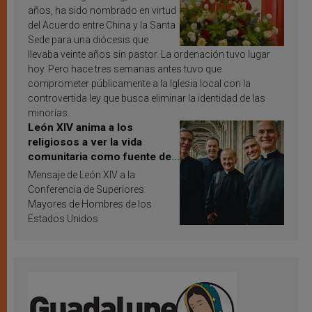
años, ha sido nombrado en virtud
del Acuerdo entre China y la Santa
Sede para una diócesis que
llevaba veinte años sin pastor. La ordenación tuvo lugar
hoy. Pero hace tres semanas antes tuvo que
comprometer públicamente a la Iglesia local con la
controvertida ley que busca eliminar la identidad de las
minorías.
León XIV anima a los
religiosos a ver la vida
comunitaria como fuente de
inspiración y santificación
Mensaje de León XIV a la
Conferencia de Superiores
Mayores de Hombres de los
Estados Unidos