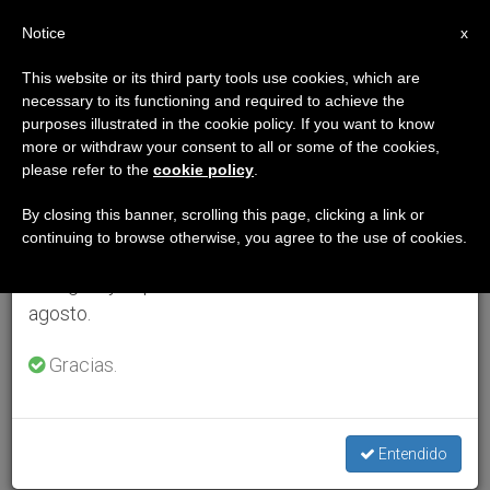
ES
Notice
×
x
Aviso importante
This website or its third party tools use cookies, which are
necessary to its functioning and required to achieve the
Del 27 de julio al 7 de agosto haremos la pausa
purposes illustrated in the cookie policy. If you want to know
anual, aprovechando que en el periodo de verano
more or withdraw your consent to all or some of the cookies,
please refer to the
cookie policy
.
se generan menos informaciones y también el
consumo de las mismas disminuye.
By closing this banner, scrolling this page, clicking a link or
continuing to browse otherwise, you agree to the use of cookies.
Retomamos el trabajo ordinario de las ediciones
en inglés y español de ZENIT el lunes 10 de
agosto.
Gracias.
Entendido