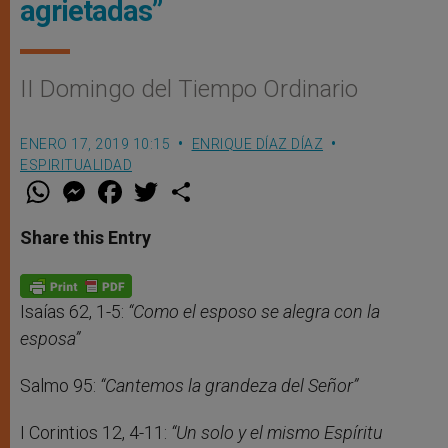
agrietadas”
II Domingo del Tiempo Ordinario
ENERO 17, 2019 10:15
ENRIQUE DÍAZ DÍAZ
ESPIRITUALIDAD
W
M
F
T
S
h
e
a
w
h
a
s
c
i
a
t
s
e
t
r
Share this Entry
s
e
b
t
e
A
n
o
e
p
g
o
r
p
e
k
r
Isaías 62, 1-5:
“Como el esposo se alegra con la
esposa”
Salmo 95:
“Cantemos la grandeza del Señor”
I Corintios 12, 4-11:
“Un solo y el mismo Espíritu