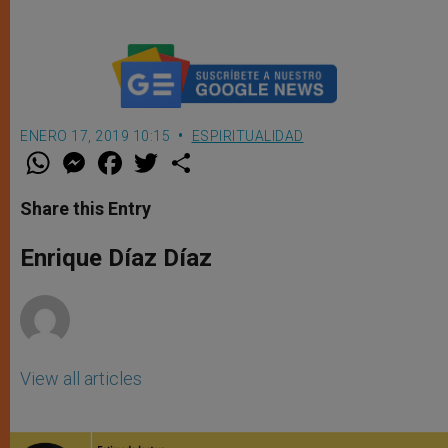
ENERO 17, 2019 10:15
ESPIRITUALIDAD
W
M
F
T
S
h
e
a
w
h
a
s
c
i
a
t
s
e
t
r
Share this Entry
s
e
b
t
e
A
n
o
e
p
g
o
r
Enrique Díaz Díaz
p
e
k
r
View all articles