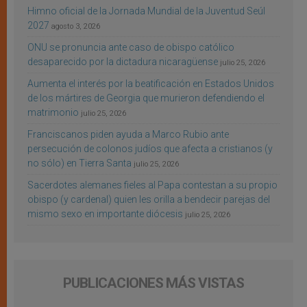
Himno oficial de la Jornada Mundial de la Juventud Seúl
2027
agosto 3, 2026
ONU se pronuncia ante caso de obispo católico
desaparecido por la dictadura nicaragüense
julio 25, 2026
Aumenta el interés por la beatificación en Estados Unidos
de los mártires de Georgia que murieron defendiendo el
matrimonio
julio 25, 2026
Franciscanos piden ayuda a Marco Rubio ante
persecución de colonos judíos que afecta a cristianos (y
no sólo) en Tierra Santa
julio 25, 2026
Sacerdotes alemanes fieles al Papa contestan a su propio
obispo (y cardenal) quien les orilla a bendecir parejas del
mismo sexo en importante diócesis
julio 25, 2026
PUBLICACIONES MÁS VISTAS