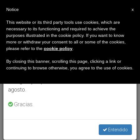
ES
Notice
×
x
Aviso importante
This website or its third party tools use cookies, which are
necessary to its functioning and required to achieve the
Del 27 de julio al 7 de agosto haremos la pausa
purposes illustrated in the cookie policy. If you want to know
anual, aprovechando que en el periodo de verano
more or withdraw your consent to all or some of the cookies,
please refer to the
cookie policy
.
se generan menos informaciones y también el
consumo de las mismas disminuye.
By closing this banner, scrolling this page, clicking a link or
continuing to browse otherwise, you agree to the use of cookies.
Retomamos el trabajo ordinario de las ediciones
en inglés y español de ZENIT el lunes 10 de
agosto.
Gracias.
Entendido