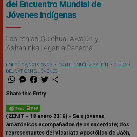
del Encuentro Mundial de
Jóvenes Indígenas
Las etnias Quichua, Awajún y
Ashaninka llegan a Panamá
ENERO 18, 2019 08:08
ESTHER NUÑEZ BALBÍN
CIUDAD
DEL VATICANO
,
JÓVENES
W
M
F
T
S
h
e
a
w
h
a
s
c
i
a
t
s
e
t
r
Share this Entry
s
e
b
t
e
A
n
o
e
p
g
o
r
p
e
k
r
(ZENIT – 18 enero 2019).- Seis jóvenes
amazónicos acompañados de un sacerdote; dos
representantes del Vicariato Apostólico de Jaén,