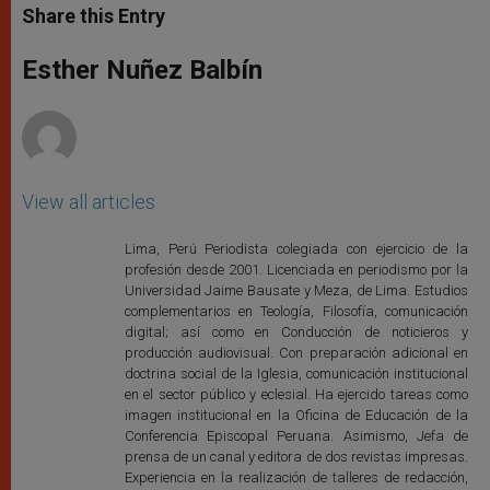
t
s
e
t
r
Share this Entry
s
e
b
t
e
A
n
o
e
p
g
o
r
Esther Nuñez Balbín
p
e
k
r
View all articles
Lima, Perú Periodista colegiada con ejercicio de la
profesión desde 2001. Licenciada en periodismo por la
Universidad Jaime Bausate y Meza, de Lima. Estudios
complementarios en Teología, Filosofía, comunicación
digital; así como en Conducción de noticieros y
producción audiovisual. Con preparación adicional en
doctrina social de la Iglesia, comunicación institucional
en el sector público y eclesial. Ha ejercido tareas como
imagen institucional en la Oficina de Educación de la
Conferencia Episcopal Peruana. Asimismo, Jefa de
prensa de un canal y editora de dos revistas impresas.
Experiencia en la realización de talleres de redacción,