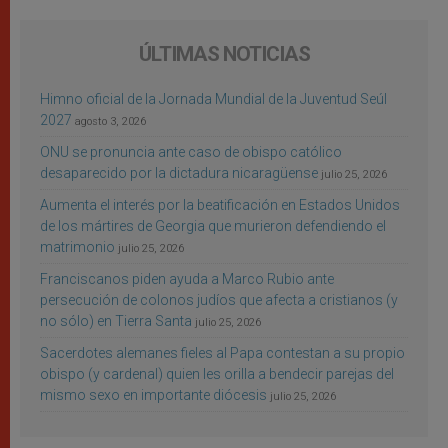
ÚLTIMAS NOTICIAS
Himno oficial de la Jornada Mundial de la Juventud Seúl
2027
agosto 3, 2026
ONU se pronuncia ante caso de obispo católico
desaparecido por la dictadura nicaragüense
julio 25, 2026
Aumenta el interés por la beatificación en Estados Unidos
de los mártires de Georgia que murieron defendiendo el
matrimonio
julio 25, 2026
Franciscanos piden ayuda a Marco Rubio ante
persecución de colonos judíos que afecta a cristianos (y
no sólo) en Tierra Santa
julio 25, 2026
Sacerdotes alemanes fieles al Papa contestan a su propio
obispo (y cardenal) quien les orilla a bendecir parejas del
mismo sexo en importante diócesis
julio 25, 2026