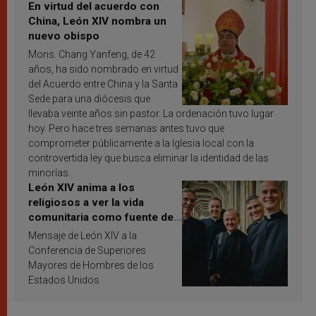
En virtud del acuerdo con
China, León XIV nombra un
nuevo obispo
Mons. Chang Yanfeng, de 42
años, ha sido nombrado en virtud
del Acuerdo entre China y la Santa
Sede para una diócesis que
llevaba veinte años sin pastor. La ordenación tuvo lugar
hoy. Pero hace tres semanas antes tuvo que
comprometer públicamente a la Iglesia local con la
controvertida ley que busca eliminar la identidad de las
minorías.
León XIV anima a los
religiosos a ver la vida
comunitaria como fuente de
inspiración y santificación
Mensaje de León XIV a la
Conferencia de Superiores
Mayores de Hombres de los
Estados Unidos