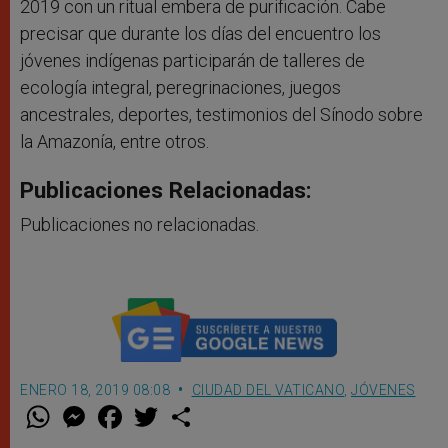
2019 con un ritual embera de purificación. Cabe
precisar que durante los días del encuentro los
jóvenes indígenas participarán de talleres de
ecología integral, peregrinaciones, juegos
ancestrales, deportes, testimonios del Sínodo sobre
la Amazonía, entre otros.
Publicaciones Relacionadas:
Publicaciones no relacionadas.
ENERO 18, 2019 08:08
CIUDAD DEL VATICANO
,
JÓVENES
W
M
F
T
S
h
e
a
w
h
a
s
c
i
a