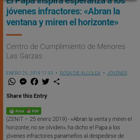
El Papa inspira esperanza a los
jóvenes infractores: «Abran la
ventana y miren el horizonte»
Centro de Cumplimiento de Menores
Las Garzas
ENERO 25, 2019 17:55
ROSA DIE ALCOLEA
JÓVENES
W
M
F
T
S
h
e
a
w
h
a
s
c
i
a
t
s
e
t
r
Share this Entry
s
e
b
t
e
A
n
o
e
p
g
o
r
p
e
k
r
(ZENIT – 25 enero 2019).- «Abran la venta y miren el
horizonte, no se olviden», ha dicho el Papa a los
jóvenes infractores panameños al despedirse de