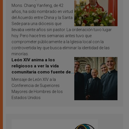
Mons. Chang Yanfeng, de 42
años, ha sido nombrado en virtud
del Acuerdo entre China y la Santa
Sede para una diócesis que
llevaba veinte años sin pastor. La ordenación tuvo lugar
hoy. Pero hace tres semanas antes tuvo que
comprometer públicamente a la Iglesia local con la
controvertida ley que busca eliminar la identidad de las
minorías.
León XIV anima a los
religiosos a ver la vida
comunitaria como fuente de
inspiración y santificación
Mensaje de León XIV a la
Conferencia de Superiores
Mayores de Hombres de los
Estados Unidos