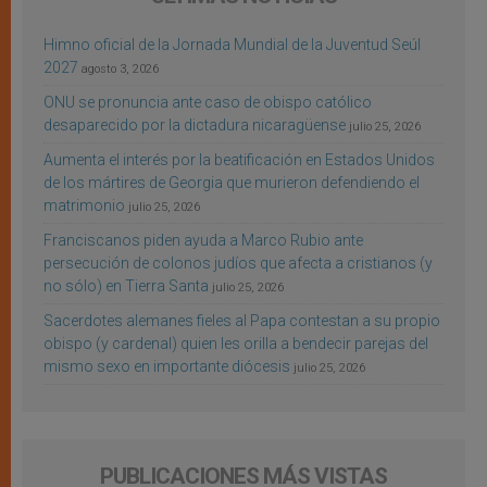
Himno oficial de la Jornada Mundial de la Juventud Seúl
2027
agosto 3, 2026
ONU se pronuncia ante caso de obispo católico
desaparecido por la dictadura nicaragüense
julio 25, 2026
Aumenta el interés por la beatificación en Estados Unidos
de los mártires de Georgia que murieron defendiendo el
matrimonio
julio 25, 2026
Franciscanos piden ayuda a Marco Rubio ante
persecución de colonos judíos que afecta a cristianos (y
no sólo) en Tierra Santa
julio 25, 2026
Sacerdotes alemanes fieles al Papa contestan a su propio
obispo (y cardenal) quien les orilla a bendecir parejas del
mismo sexo en importante diócesis
julio 25, 2026
PUBLICACIONES MÁS VISTAS