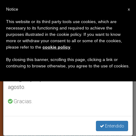
ES
Notice
×
x
Aviso importante
This website or its third party tools use cookies, which are
necessary to its functioning and required to achieve the
Del 27 de julio al 7 de agosto haremos la pausa
JÓVENES
purposes illustrated in the cookie policy. If you want to know
anual, aprovechando que en el periodo de verano
more or withdraw your consent to all or some of the cookies,
please refer to the
cookie policy
.
se generan menos informaciones y también el
consumo de las mismas disminuye.
By closing this banner, scrolling this page, clicking a link or
continuing to browse otherwise, you agree to the use of cookies.
Retomamos el trabajo ordinario de las ediciones
en inglés y español de ZENIT el lunes 10 de
agosto.
Gracias.
El Papa En El Centro De Cumplimiento De Menores Las Garzas, De
Pacora, Panamá © Vatican Media
Entendido