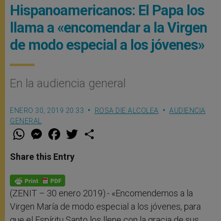
Hispanoamericanos: El Papa los
llama a «encomendar a la Virgen
de modo especial a los jóvenes»
En la audiencia general
ENERO 30, 2019 20:33
ROSA DIE ALCOLEA
AUDIENCIA
GENERAL
W
M
F
T
S
h
e
a
w
h
a
s
c
i
a
t
s
e
t
r
Share this Entry
s
e
b
t
e
A
n
o
e
p
g
o
r
p
e
k
r
(ZENIT – 30 enero 2019).- «Encomendemos a la
Virgen María de modo especial a los jóvenes, para
que el Espíritu Santo los llene con la gracia de sus