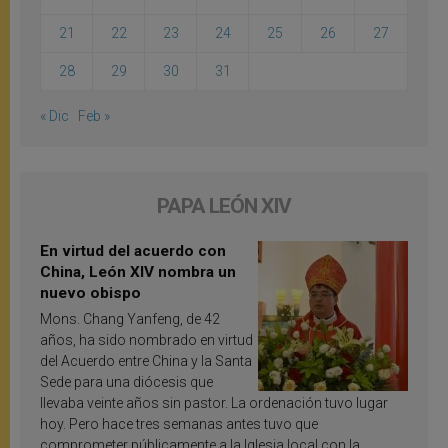
21
22
23
24
25
26
27
28
29
30
31
« Dic
Feb »
PAPA LEÓN XIV
En virtud del acuerdo con
China, León XIV nombra un
nuevo obispo
Mons. Chang Yanfeng, de 42
años, ha sido nombrado en virtud
del Acuerdo entre China y la Santa
Sede para una diócesis que
llevaba veinte años sin pastor. La ordenación tuvo lugar
hoy. Pero hace tres semanas antes tuvo que
comprometer públicamente a la Iglesia local con la