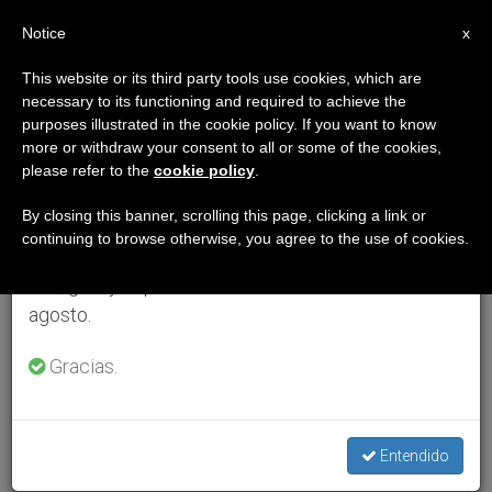
ES
Notice
×
x
Aviso importante
This website or its third party tools use cookies, which are
necessary to its functioning and required to achieve the
Del 27 de julio al 7 de agosto haremos la pausa
purposes illustrated in the cookie policy. If you want to know
anual, aprovechando que en el periodo de verano
more or withdraw your consent to all or some of the cookies,
please refer to the
cookie policy
.
se generan menos informaciones y también el
consumo de las mismas disminuye.
By closing this banner, scrolling this page, clicking a link or
continuing to browse otherwise, you agree to the use of cookies.
Retomamos el trabajo ordinario de las ediciones
en inglés y español de ZENIT el lunes 10 de
agosto.
Gracias.
Entendido