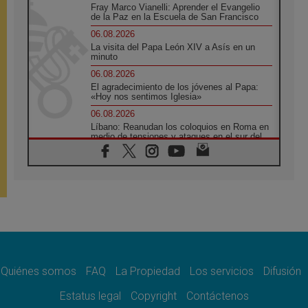
Fray Marco Vianelli: Aprender el Evangelio
de la Paz en la Escuela de San Francisco
06.08.2026
La visita del Papa León XIV a Asís en un
minuto
06.08.2026
El agradecimiento de los jóvenes al Papa:
«Hoy nos sentimos Iglesia»
06.08.2026
Líbano: Reanudan los coloquios en Roma en
medio de tensiones y ataques en el sur del
país
06.08.2026
Hiroshima y Nagasaki, 81 años después.
Comienzan "Diez Días Oración por la Paz"
06.08.2026
Pizzaballa en Asís: los cristianos quieren
paz
06.08.2026
Sturla: La visita de León XIV será una buena
noticia para todo el Uruguay
Quiénes somos
FAQ
La Propiedad
Los servicios
Difusión
06.08.2026
Estatus legal
Copyright
Contáctenos
León XIV: La revolución del Evangelio
derriba los muros que separan