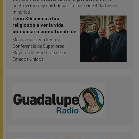
controvertida ley que busca eliminar la identidad de las
minorías.
León XIV anima a los
religiosos a ver la vida
comunitaria como fuente de
inspiración y santificación
Mensaje de León XIV a la
Conferencia de Superiores
Mayores de Hombres de los
Estados Unidos