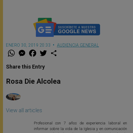
ENERO 30, 2019 20:33
AUDIENCIA GENERAL
W
M
F
T
S
h
e
a
w
h
a
s
c
i
a
t
s
e
t
r
Share this Entry
s
e
b
t
e
A
n
o
e
p
g
o
r
Rosa Die Alcolea
p
e
k
r
View all articles
Profesional con 7 años de experiencia laboral en
informar sobre la vida de la Iglesia y en comunicación