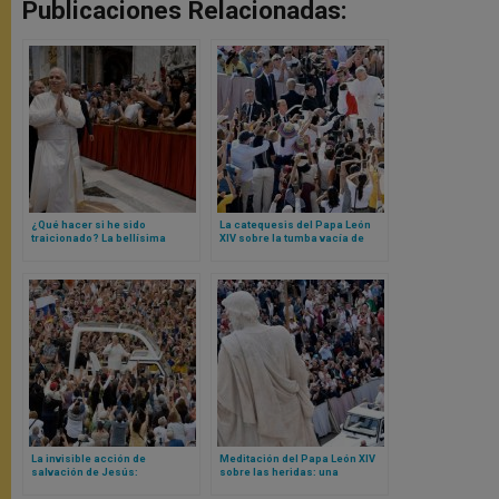
Publicaciones Relacionadas:
¿Qué hacer si he sido
La catequesis del Papa León
traicionado? La bellísima
XIV sobre la tumba vacía de
catequesis del Papa a partir de
Jesús
Judas y un gesto de Jesús
La invisible acción de
Meditación del Papa León XIV
salvación de Jesús:
sobre las heridas: una
catequesis del Papa León XIV
catequesis a partir de Cristo
resucitado