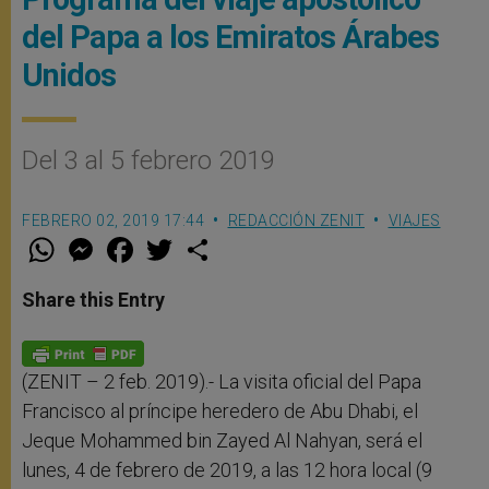
del Papa a los Emiratos Árabes
Unidos
Del 3 al 5 febrero 2019
FEBRERO 02, 2019 17:44
REDACCIÓN ZENIT
VIAJES
W
M
F
T
S
h
e
a
w
h
a
s
c
i
a
t
s
e
t
r
Share this Entry
s
e
b
t
e
A
n
o
e
p
g
o
r
p
e
k
r
(ZENIT – 2 feb. 2019).- La visita oficial del Papa
Francisco al príncipe heredero de Abu Dhabi, el
Jeque Mohammed bin Zayed Al Nahyan, será el
lunes, 4 de febrero de 2019, a las 12 hora local (9