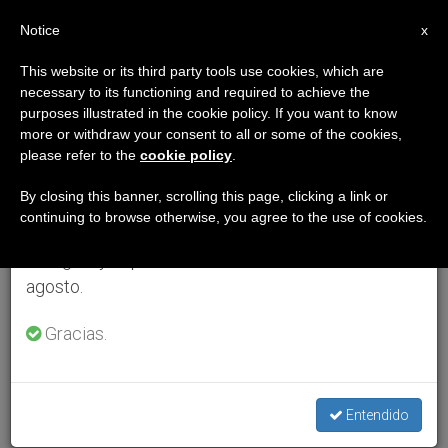
ES
Notice
×
x
Aviso importante
This website or its third party tools use cookies, which are
necessary to its functioning and required to achieve the
Del 27 de julio al 7 de agosto haremos la pausa
purposes illustrated in the cookie policy. If you want to know
anual, aprovechando que en el periodo de verano
more or withdraw your consent to all or some of the cookies,
please refer to the
cookie policy
.
se generan menos informaciones y también el
consumo de las mismas disminuye.
By closing this banner, scrolling this page, clicking a link or
continuing to browse otherwise, you agree to the use of cookies.
Retomamos el trabajo ordinario de las ediciones
en inglés y español de ZENIT el lunes 10 de
agosto.
Gracias.
Entendido