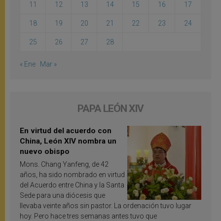
11
12
13
14
15
16
17
18
19
20
21
22
23
24
25
26
27
28
« Ene
Mar »
PAPA LEÓN XIV
En virtud del acuerdo con
China, León XIV nombra un
nuevo obispo
Mons. Chang Yanfeng, de 42
años, ha sido nombrado en virtud
del Acuerdo entre China y la Santa
Sede para una diócesis que
llevaba veinte años sin pastor. La ordenación tuvo lugar
hoy. Pero hace tres semanas antes tuvo que