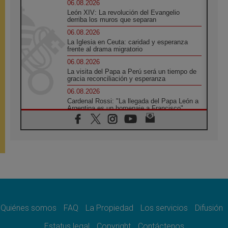
06.08.2026
León XIV: La revolución del Evangelio
derriba los muros que separan
06.08.2026
La Iglesia en Ceuta: caridad y esperanza
frente al drama migratorio
06.08.2026
La visita del Papa a Perú será un tiempo de
gracia reconciliación y esperanza
06.08.2026
Cardenal Rossi: "La llegada del Papa León a
Argentina es un homenaje a Francisco"
06.08.2026
En Asís, León XIV invita a los jóvenes a
«construir la civilización del amor»
05.08.2026
El cardenal Parolin en México: Toda la
sociedad necesita el mensaje del Evangelio
05.08.2026
Santa María la Mayor, Makrickas: La gracia
de Dios desciende sobre el mundo
Quiénes somos
FAQ
La Propiedad
Los servicios
Difusión
05.08.2026
Cristianos y confucianos: Respeto y
Estatus legal
Copyright
Contáctenos
sabiduría para afrontar los urgentes desafíos