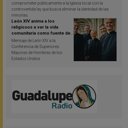
comprometer públicamente a la Iglesia local con la
controvertida ley que busca eliminar la identidad de las
minorías.
León XIV anima a los
religiosos a ver la vida
comunitaria como fuente de
inspiración y santificación
Mensaje de León XIV a la
Conferencia de Superiores
Mayores de Hombres de los
Estados Unidos