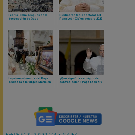
Leer la Biblia después de la
Publicarán tesis doctoral del
destrucción de Gaza
Papa León XIV en octubre 2025
La primera homilía del Papa
¿Qué significa ser signo de
dedicada a la Virgen María en
contradicción? Papa León XIV
el día de la Asunción
lo explica
FEBRERO 02, 2019 17:44
VIAJES