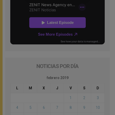
NOTICIAS POR DÍA
febrero 2019
L
M
X
J
V
S
D
1
2
3
4
5
6
7
8
9
10