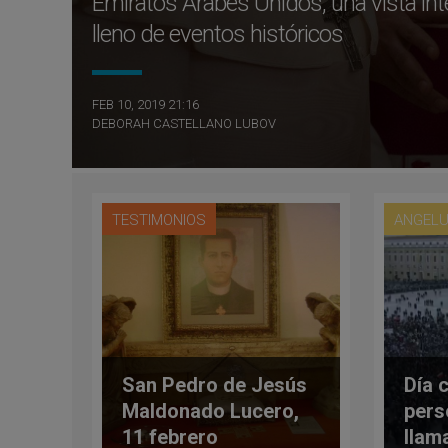
Emiratos Árabes Unidos, una vista inte
lleno de eventos históricos
FEB 10, 2019 21:16
DEBORAH CASTELLANO LUBOV
TESTIMONIOS
ANGEL
San Pedro de Jesús
Día c
Maldonado Lucero,
pers
11 febrero
llam