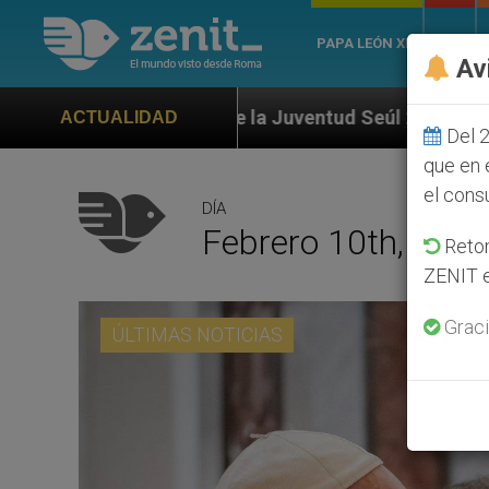
PAPA LEÓN XIV
ROMA
Av
 Juventud Seúl 2027
ONU se pronuncia ante cas
ACTUALIDAD
Del 2
que en 
el cons
DÍA
Febrero 10th, 201
Retom
ZENIT e
Graci
ÚLTIMAS NOTICIAS