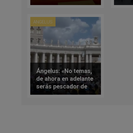
a lo
ANGELUS
Ángelus: «No temas,
de ahora en adelante
serás pescador de
hombres»