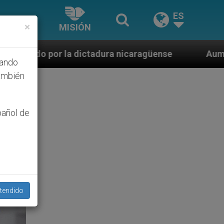
ES
×
MISIÓN
icaragüense
Aumenta el interés por la beatifi
hando
ambién
pañol de
tendido