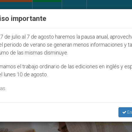
IGLESIA Y MUNDO
DOCUMENTOS
DONATIVOS
iso importante
o de obispo católico desaparecido por la dictadura n
7 de julio al 7 de agosto haremos la pausa anual, aprovec
el periodo de verano se generan menos informaciones y t
umo de las mismas disminuye.
9
amos el trabajo ordinario de las ediciones en inglés y es
l lunes 10 de agosto.
as.
En