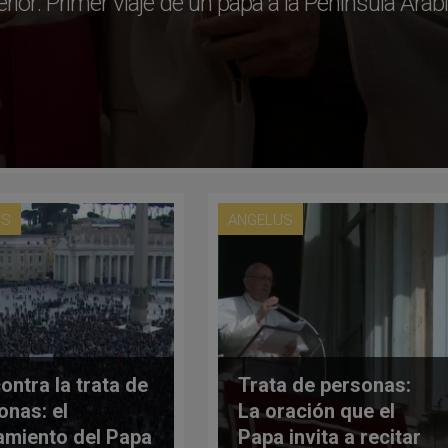
rior: Primer viaje de un papa a la Península Aráb
US
ANGELUS
ontra la trata de
Trata de personas:
onas: el
La oración que el
amiento del Papa
Papa invita a recitar