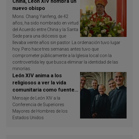
China, León XIV nombra un
nuevo obispo
Mons. Chang Yanfeng, de 42
años, ha sido nombrado en virtud
del Acuerdo entre China y la Santa
Sede para una diócesis que
llevaba veinte años sin pastor. La ordenación tuvo lugar
hoy. Pero hace tres semanas antes tuvo que
comprometer públicamente a la Iglesia local con la
controvertida ley que busca eliminar la identidad de las
minorías.
León XIV anima a los
religiosos a ver la vida
comunitaria como fuente
de inspiración y
Mensaje de León XIV a la
santificación
Conferencia de Superiores
Mayores de Hombres de los
Estados Unidos