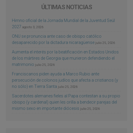
ÚLTIMAS NOTICIAS
Himno oficial de la Jornada Mundial de la Juventud Seúl
2027
agosto 3, 2026
ONU se pronuncia ante caso de obispo católico
desaparecido por la dictadura nicaragüense
julio 25, 2026
Aumenta el interés por la beatificación en Estados Unidos
de los mártires de Georgia que murieron defendiendo el
matrimonio
julio 25, 2026
Franciscanos piden ayuda a Marco Rubio ante
persecución de colonos judíos que afecta a cristianos (y
no sólo) en Tierra Santa
julio 25, 2026
Sacerdotes alemanes fieles al Papa contestan a su propio
obispo (y cardenal) quien les orilla a bendecir parejas del
mismo sexo en importante diócesis
julio 25, 2026