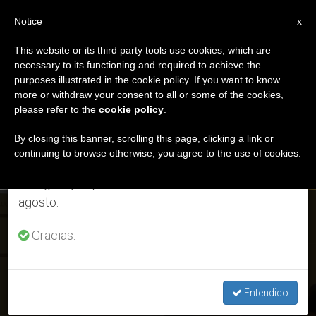
ES
Notice
×
x
Aviso importante
This website or its third party tools use cookies, which are
necessary to its functioning and required to achieve the
Del 27 de julio al 7 de agosto haremos la pausa
DÍA
purposes illustrated in the cookie policy. If you want to know
anual, aprovechando que en el periodo de verano
Febrero 21st, 2019
more or withdraw your consent to all or some of the cookies,
please refer to the
cookie policy
.
se generan menos informaciones y también el
consumo de las mismas disminuye.
By closing this banner, scrolling this page, clicking a link or
continuing to browse otherwise, you agree to the use of cookies.
ÚLTIMAS NOTICIAS
Retomamos el trabajo ordinario de las ediciones
en inglés y español de ZENIT el lunes 10 de
agosto.
Protección de menores: La colaboración con los estados y
los tribunales civiles, imprescindible
Gracias.
FEB 21, 2019 21:22
ANITA BOURDIN
Entendido