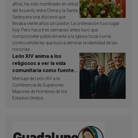
años, ha sido nombrado en virtud
del Acuerdo entre China y la Santa
Sede para una diócesis que
llevaba veinte años sin pastor. La ordenación tuvo lugar
hoy. Pero hace tres semanas antes tuvo que
comprometer públicamente a la Iglesia local con la
controvertida ley que busca eliminar la identidad de las
minorías.
León XIV anima a los
religiosos a ver la vida
comunitaria como fuente
de inspiración y
Mensaje de León XIV a la
santificación
Conferencia de Superiores
Mayores de Hombres de los
Estados Unidos