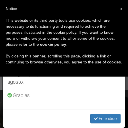
ES
Notice
×
x
Aviso importante
This website or its third party tools use cookies, which are
necessary to its functioning and required to achieve the
Del 27 de julio al 7 de agosto haremos la pausa
DÍA
purposes illustrated in the cookie policy. If you want to know
anual, aprovechando que en el periodo de verano
Febrero 5th, 2019
more or withdraw your consent to all or some of the cookies,
please refer to the
cookie policy
.
se generan menos informaciones y también el
consumo de las mismas disminuye.
By closing this banner, scrolling this page, clicking a link or
continuing to browse otherwise, you agree to the use of cookies.
ÚLTIMAS NOTICIAS
Retomamos el trabajo ordinario de las ediciones
en inglés y español de ZENIT el lunes 10 de
agosto.
Gracias.
Francisco en el vuelo de Abu Dhabi a Roma: «Encontré
buena voluntad para iniciar un proceso de paz en Yemen»
Entendido
FEB 05, 2019 19:53