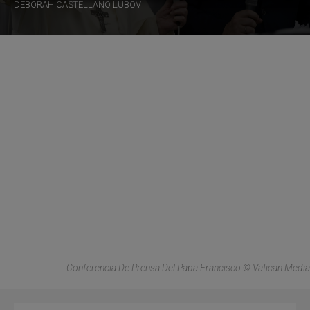
DEBORAH CASTELLANO LUBOV
Conferencia De Prensa Del Papa Francisco © Vatican Media