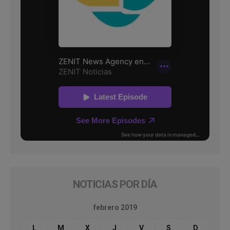
NOTICIAS POR DÍA
febrero 2019
L
M
X
J
V
S
D