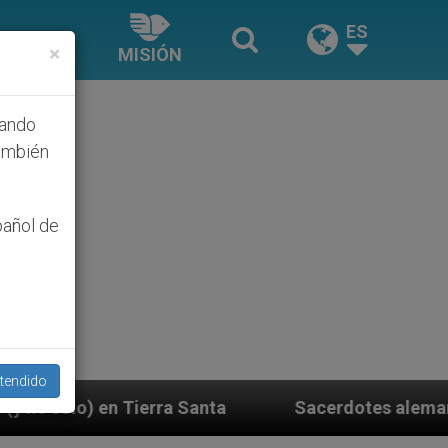
ES
×
MISIÓN
hando
ambién
pañol de
tendido
Sacerdotes alemanes fieles al Papa contestan a 