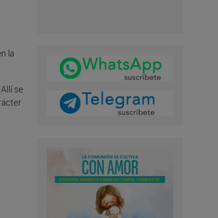
n la
Allí se
rácter