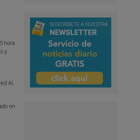
55 hora
s y
yed Al
dado en