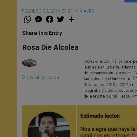
FEBRERO 03, 2019 20:21
VIAJES
W
M
F
T
S
h
e
a
w
h
a
s
c
i
a
t
s
e
t
r
Share this Entry
s
e
b
t
e
A
n
o
e
p
g
o
r
Rosa Die Alcolea
p
e
k
r
Profesional con 7 años de exper
la Iglesia en España, además d
de comunicación. Nació en C
View all articles
Audiovisual en Universidad C
Granada de 2010 a 2017, en di
fotografía y vídeo, producció
de la revista digital ‘Fiesta’