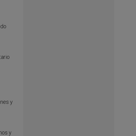
ido
tario
enes y
anos y