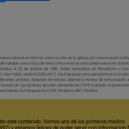
iencia laboral en informar sobre la vida de la Iglesia y en comunicación instit
e trabajar como crítica de cine y crítica musical como colaboradora en distin
órdoba, el 22 de octubre de 1986. Doble licenciatura en Periodismo y Com
EU San Pablo, Madrid (2005-2011). Ha trabajado como periodista en el Arzob
ferentes ámbitos: redacción de noticias, atención a medios de comunicación, e
n y locución de 2 programas de radio semanales en COPE Granada, maquetación 
. Anteriormente, ha trabajado en COPE Córdoba y ABC Córdoba.