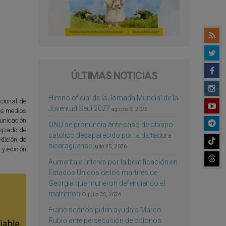
ÚLTIMAS NOTICIAS
Himno oficial de la Jornada Mundial de la
ucional de
Juventud Seúl 2027
agosto 3, 2026
tos medios
unicación
ONU se pronuncia ante caso de obispo
ispado de
católico desaparecido por la dictadura
dición de
nicaragüense
julio 25, 2026
y edición
Aumenta el interés por la beatificación en
Estados Unidos de los mártires de
Georgia que murieron defendiendo el
matrimonio
julio 25, 2026
Franciscanos piden ayuda a Marco
Rubio ante persecución de colonos