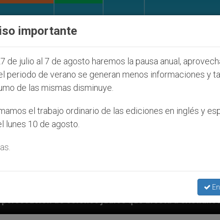
IGLESIA Y MUNDO
DOCUMENTOS
DONATIVOS
iso importante
7 de julio al 7 de agosto haremos la pausa anual, aprovec
el periodo de verano se generan menos informaciones y t
umo de las mismas disminuye.
amos el trabajo ordinario de las ediciones en inglés y es
l lunes 10 de agosto.
as.
En
 que afecta a cristianos (y no sólo) en Tierra Santa