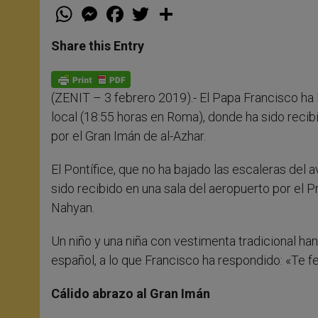
W
M
F
T
S
h
e
a
w
h
a
s
c
i
a
t
s
e
t
r
Share this Entry
s
e
b
t
e
A
n
o
e
p
g
o
r
p
e
k
(ZENIT – 3 febrero 2019).- El Papa Francisco ha 
r
local (18:55 horas en Roma), donde ha sido reci
por el Gran Imán de al-Azhar.
El Pontífice, que no ha bajado las escaleras del a
sido recibido en una sala del aeropuerto por el
Nahyan.
Un niño y una niña con vestimenta tradicional han
español, a lo que Francisco ha respondido: «Te fel
Cálido abrazo al Gran Imán