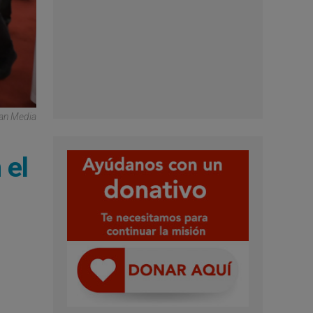
can Media
 el