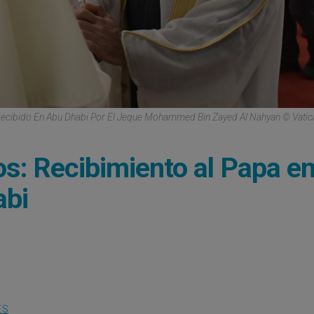
Recibido En Abu Dhabi Por El Jeque Mohammed Bin Zayed Al Nahyan © Vati
s: Recibimiento al Papa en
abi
ES