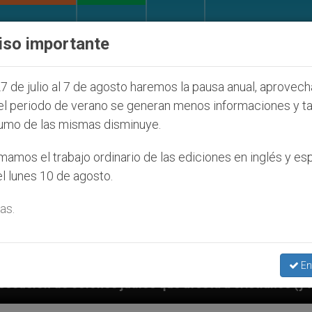
IGLESIA Y MUNDO
DOCUMENTOS
DONATIVOS
iso importante
7 de julio al 7 de agosto haremos la pausa anual, aprovec
el periodo de verano se generan menos informaciones y t
umo de las mismas disminuye.
amos el trabajo ordinario de las ediciones en inglés y es
l lunes 10 de agosto.
as.
En
que afecta a cristianos (y no sólo) en Tierra Santa