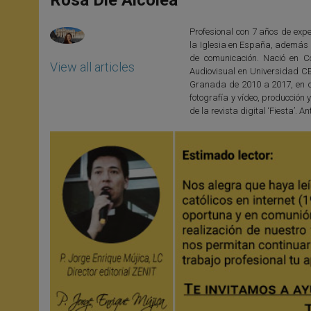
p
e
k
r
Profesional con 7 años de exper
la Iglesia en España, además d
de comunicación. Nació en C
View all articles
Audiovisual en Universidad C
Granada de 2010 a 2017, en di
fotografía y vídeo, producció
de la revista digital ‘Fiesta’