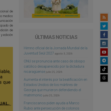
ucional de
tos medios
unicación
ispado de
dición de
y edición
ÚLTIMAS NOTICIAS
Himno oficial de la Jornada Mundial de la
Juventud Seúl 2027
agosto 3, 2026
ONU se pronuncia ante caso de obispo
católico desaparecido por la dictadura
nicaragüense
julio 25, 2026
Aumenta el interés por la beatificación en
Estados Unidos de los mártires de
Georgia que murieron defendiendo el
matrimonio
julio 25, 2026
Franciscanos piden ayuda a Marco
Rubio ante persecución de colonos