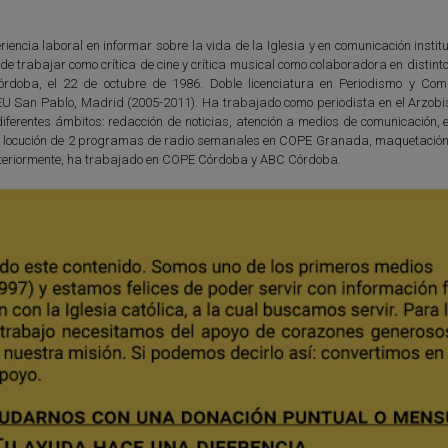
iencia laboral en informar sobre la vida de la Iglesia y en comunicación instit
e trabajar como crítica de cine y crítica musical como colaboradora en distin
órdoba, el 22 de octubre de 1986. Doble licenciatura en Periodismo y Com
EU San Pablo, Madrid (2005-2011). Ha trabajado como periodista en el Arzob
ferentes ámbitos: redacción de noticias, atención a medios de comunicación, e
n y locución de 2 programas de radio semanales en COPE Granada, maquetación 
. Anteriormente, ha trabajado en COPE Córdoba y ABC Córdoba.