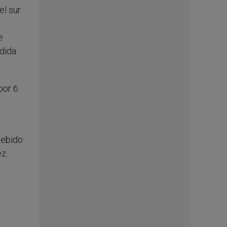
el sur
a
e
dida
por 6
debido
z.