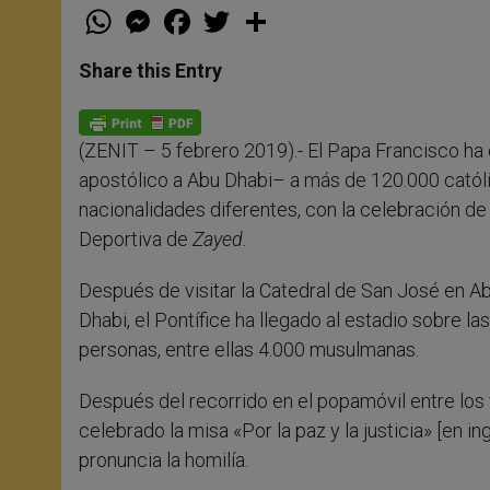
W
M
F
T
S
h
e
a
w
h
a
s
c
i
a
t
s
e
t
r
Share this Entry
s
e
b
t
e
A
n
o
e
p
g
o
r
p
e
k
(ZENIT – 5 febrero 2019).- El Papa Francisco ha 
r
apostólico a Abu Dhabi– a más de 120.000 catól
nacionalidades diferentes, con la celebración de
Deportiva de
Zayed.
Después de visitar la Catedral de San José en A
Dhabi, el Pontífice ha llegado al estadio sobre 
personas, entre ellas 4.000 musulmanas.
Después del recorrido en el popamóvil entre los fi
celebrado la misa «Por la paz y la justicia» [en i
pronuncia la homilía.