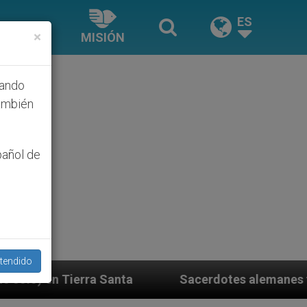
ES
×
MISIÓN
hando
ambién
pañol de
tendido
Sacerdotes alemanes fieles al Papa contestan a 