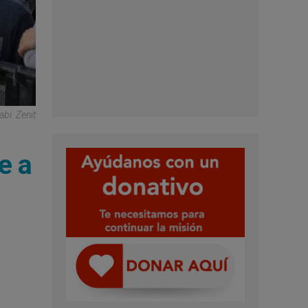
bi. Zenit
e a