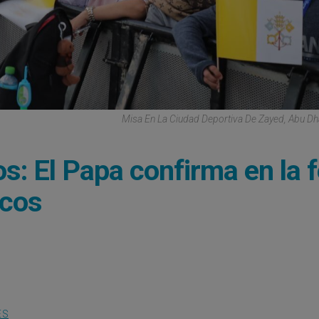
Misa En La Ciudad Deportiva De Zayed, Abu Dha
: El Papa confirma en la f
icos
ES