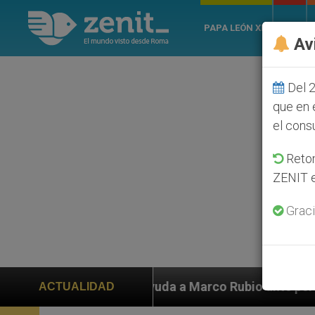
PAPA LEÓN XIV
ROMA
Av
Del 2
que en 
el cons
Retom
ZENIT e
Graci
yuda a Marco Rubio ante persecución de colonos judíos 
ACTUALIDAD