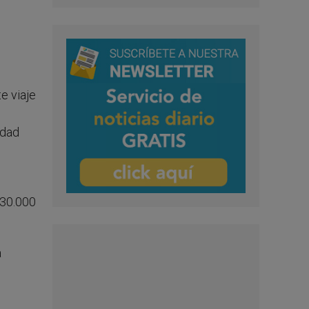
e viaje
udad
130.000
a