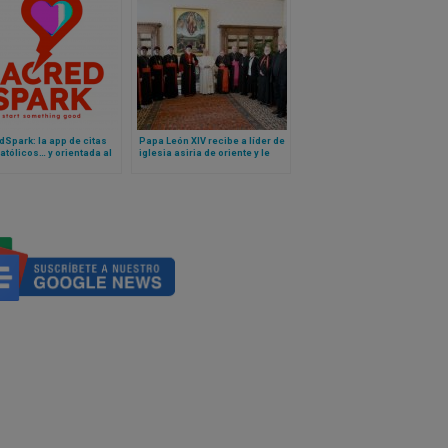
Spark: la app de citas
Papa León XIV recibe a líder de
atólicos… y orientada al
iglesia asiria de oriente y le
monio
dice cuál es el reto para la
unidad entre ambas iglesias