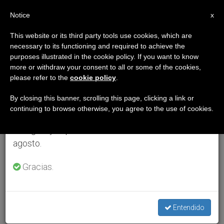
ES
Notice
×
x
Aviso importante
This website or its third party tools use cookies, which are
necessary to its functioning and required to achieve the
Del 27 de julio al 7 de agosto haremos la pausa
purposes illustrated in the cookie policy. If you want to know
anual, aprovechando que en el periodo de verano
more or withdraw your consent to all or some of the cookies,
please refer to the
cookie policy
.
se generan menos informaciones y también el
consumo de las mismas disminuye.
By closing this banner, scrolling this page, clicking a link or
continuing to browse otherwise, you agree to the use of cookies.
Retomamos el trabajo ordinario de las ediciones
en inglés y español de ZENIT el lunes 10 de
agosto.
Gracias.
Entendido