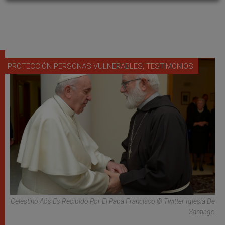
,
PROTECCIÓN PERSONAS VULNERABLES
TESTIMONIOS
Celestino Aós Es Recibido Por El Papa Francisco © Twitter Iglesia De
Santiago