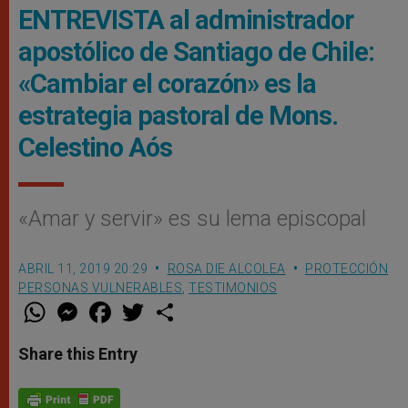
ENTREVISTA al administrador
apostólico de Santiago de Chile:
«Cambiar el corazón» es la
estrategia pastoral de Mons.
Celestino Aós
«Amar y servir» es su lema episcopal
ABRIL 11, 2019 20:29
ROSA DIE ALCOLEA
PROTECCIÓN
PERSONAS VULNERABLES
,
TESTIMONIOS
W
M
F
T
S
h
e
a
w
h
a
s
c
i
a
t
s
e
t
r
Share this Entry
s
e
b
t
e
A
n
o
e
p
g
o
r
p
e
k