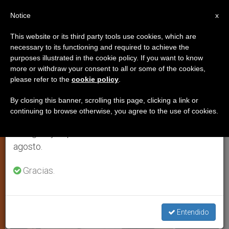
ES
Notice
×
x
Aviso importante
This website or its third party tools use cookies, which are
necessary to its functioning and required to achieve the
Del 27 de julio al 7 de agosto haremos la pausa
,
JUSTICIA Y PAZ
PAPAS
purposes illustrated in the cookie policy. If you want to know
anual, aprovechando que en el periodo de verano
more or withdraw your consent to all or some of the cookies,
please refer to the
cookie policy
.
se generan menos informaciones y también el
consumo de las mismas disminuye.
By closing this banner, scrolling this page, clicking a link or
continuing to browse otherwise, you agree to the use of cookies.
Retomamos el trabajo ordinario de las ediciones
en inglés y español de ZENIT el lunes 10 de
agosto.
Gracias.
Entendido