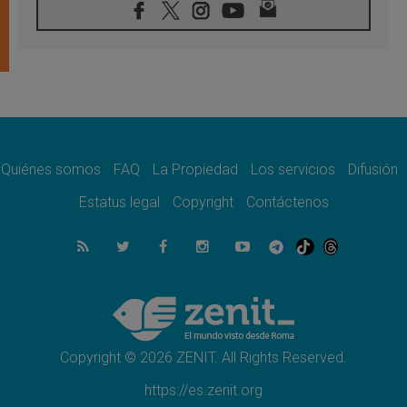
07.08.2026
Tagle: La guerra desfigura el mundo, solo la
revelación de Dios lo transfigura
07.08.2026
Presentada la Trienal de Arte de las
Universidades Católicas: «Exercises in
Empathy»
07.08.2026
Fortunatus Nwachukwu: la comunicación
como misión al servicio del Evangelio
Quiénes somos
FAQ
La Propiedad
Los servicios
Difusión
07.08.2026
Estatus legal
Copyright
Contáctenos
SIGNIS 2026, dar voz a las religiosas en el
espacio público
07.08.2026
Lanzan un proyecto de empoderamiento
digital para mujeres líderes en África
07.08.2026
Programa oficial del Viaje Apostólico del
Papa León XIV a Francia
Copyright © 2026 ZENIT. All Rights Reserved.
https://es.zenit.org