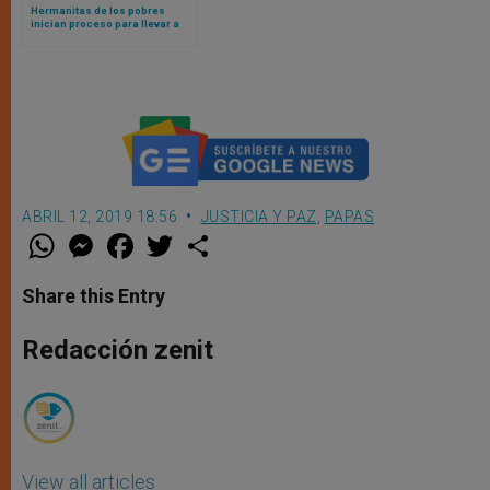
Hermanitas de los pobres
inician proceso para llevar a
Suprema Corte el falló en su
contra de juez progresista
ABRIL 12, 2019 18:56
JUSTICIA Y PAZ
,
PAPAS
W
M
F
T
S
h
e
a
w
h
a
s
c
i
a
t
s
e
t
r
Share this Entry
s
e
b
t
e
A
n
o
e
p
g
o
r
Redacción zenit
p
e
k
r
View all articles