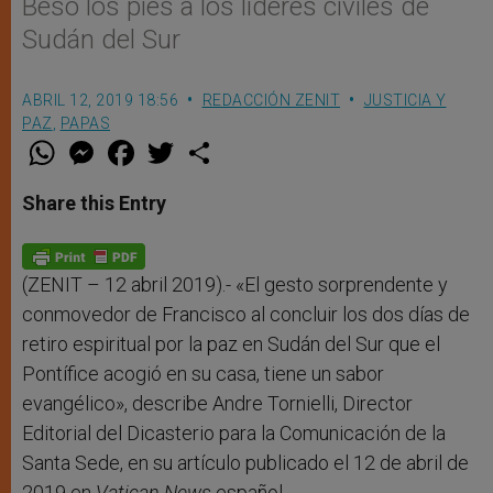
Besó los pies a los líderes civiles de
Sudán del Sur
ABRIL 12, 2019 18:56
REDACCIÓN ZENIT
JUSTICIA Y
PAZ
,
PAPAS
W
M
F
T
S
h
e
a
w
h
a
s
c
i
a
t
s
e
t
r
Share this Entry
s
e
b
t
e
A
n
o
e
p
g
o
r
p
e
k
r
(ZENIT – 12 abril 2019).- «El gesto sorprendente y
conmovedor de Francisco al concluir los dos días de
retiro espiritual por la paz en Sudán del Sur que el
Pontífice acogió en su casa, tiene un sabor
evangélico», describe Andre Tornielli, Director
Editorial del Dicasterio para la Comunicación de la
Santa Sede, en su artículo publicado el 12 de abril de
2019 en
Vatican News
español.