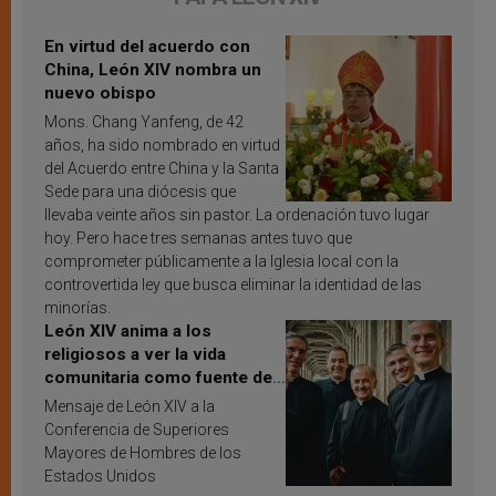
En virtud del acuerdo con
China, León XIV nombra un
nuevo obispo
Mons. Chang Yanfeng, de 42
años, ha sido nombrado en virtud
del Acuerdo entre China y la Santa
Sede para una diócesis que
llevaba veinte años sin pastor. La ordenación tuvo lugar
hoy. Pero hace tres semanas antes tuvo que
comprometer públicamente a la Iglesia local con la
controvertida ley que busca eliminar la identidad de las
minorías.
León XIV anima a los
religiosos a ver la vida
comunitaria como fuente de
inspiración y santificación
Mensaje de León XIV a la
Conferencia de Superiores
Mayores de Hombres de los
Estados Unidos