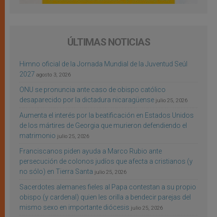
ÚLTIMAS NOTICIAS
Himno oficial de la Jornada Mundial de la Juventud Seúl
2027
agosto 3, 2026
ONU se pronuncia ante caso de obispo católico
desaparecido por la dictadura nicaragüense
julio 25, 2026
Aumenta el interés por la beatificación en Estados Unidos
de los mártires de Georgia que murieron defendiendo el
matrimonio
julio 25, 2026
Franciscanos piden ayuda a Marco Rubio ante
persecución de colonos judíos que afecta a cristianos (y
no sólo) en Tierra Santa
julio 25, 2026
Sacerdotes alemanes fieles al Papa contestan a su propio
obispo (y cardenal) quien les orilla a bendecir parejas del
mismo sexo en importante diócesis
julio 25, 2026