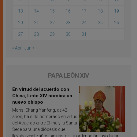
13
14
15
16
17
18
19
20
21
22
23
24
25
26
27
28
29
30
31
« Abr
Jun »
PAPA LEÓN XIV
En virtud del acuerdo con
China, León XIV nombra un
nuevo obispo
Mons. Chang Yanfeng, de 42
años, ha sido nombrado en virtud
del Acuerdo entre China y la Santa
Sede para una diócesis que
llevaba veinte años sin pastor. La ordenación tuvo lugar