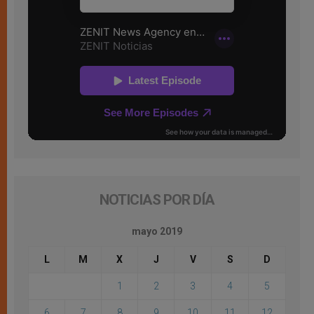
NOTICIAS POR DÍA
mayo 2019
L
M
X
J
V
S
D
1
2
3
4
5
6
7
8
9
10
11
12