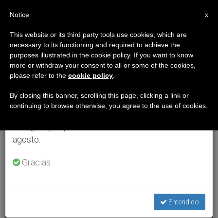
ES
Notice
×
x
Aviso importante
This website or its third party tools use cookies, which are
necessary to its functioning and required to achieve the
Del 27 de julio al 7 de agosto haremos la pausa
purposes illustrated in the cookie policy. If you want to know
anual, aprovechando que en el periodo de verano
more or withdraw your consent to all or some of the cookies,
please refer to the
cookie policy
.
se generan menos informaciones y también el
consumo de las mismas disminuye.
By closing this banner, scrolling this page, clicking a link or
continuing to browse otherwise, you agree to the use of cookies.
Retomamos el trabajo ordinario de las ediciones
en inglés y español de ZENIT el lunes 10 de
agosto.
Gracias.
Entendido