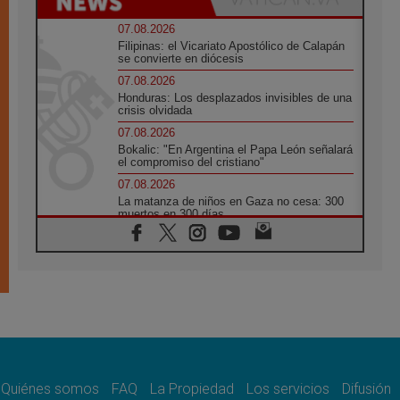
07.08.2026
Filipinas: el Vicariato Apostólico de Calapán
se convierte en diócesis
07.08.2026
Honduras: Los desplazados invisibles de una
crisis olvidada
07.08.2026
Bokalic: "En Argentina el Papa León señalará
el compromiso del cristiano"
07.08.2026
La matanza de niños en Gaza no cesa: 300
muertos en 300 días
07.08.2026
Tagle: La guerra desfigura el mundo, solo la
revelación de Dios lo transfigura
07.08.2026
Presentada la Trienal de Arte de las
Universidades Católicas: «Exercises in
Empathy»
07.08.2026
Fortunatus Nwachukwu: la comunicación
como misión al servicio del Evangelio
Quiénes somos
FAQ
La Propiedad
Los servicios
Difusión