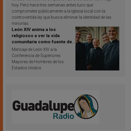
hoy. Pero hace tres semanas antes tuvo que
comprometer públicamente a la Iglesia local con la
controvertida ley que busca eliminar la identidad de las
minorías.
León XIV anima a los
religiosos a ver la vida
comunitaria como fuente de
inspiración y santificación
Mensaje de León XIV a la
Conferencia de Superiores
Mayores de Hombres de los
Estados Unidos