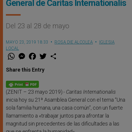
General de Caritas Internationalis
Del 23 al 28 de mayo
MAYO 23, 2019 18:33
ROSA DIE ALCOLEA
IGLESIA
LOCAL
W
M
F
T
S
h
e
a
w
h
a
s
c
i
a
t
s
e
t
r
Share this Entry
s
e
b
t
e
A
n
o
e
p
g
o
r
p
e
k
r
(ZENIT – 23 mayo 2019).-
Caritas Internationalis
inicia hoy su 21ª Asamblea General con el tema “Una
sola familia humana, una casa común”, con un fuerte
llamamiento a «trabajar juntos para afrontar la
magnitud sin precedentes de las dificultades a las
que se enfrenta la humanidad».