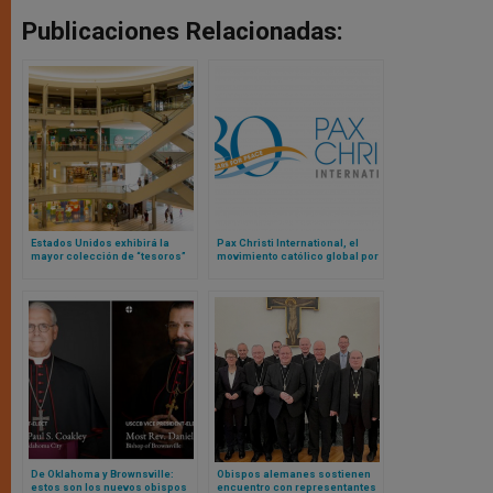
Publicaciones Relacionadas:
Estados Unidos exhibirá la
Pax Christi International, el
mayor colección de “tesoros”
movimiento católico global por
del Vaticano fuera de Europa
la paz, celebra 80 años
tendiendo puentes hacia el
mañana
De Oklahoma y Brownsville:
Obispos alemanes sostienen
estos son los nuevos obispos
encuentro con representantes