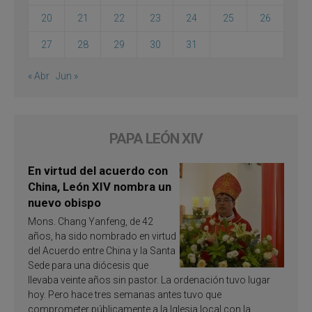
20
21
22
23
24
25
26
27
28
29
30
31
« Abr
Jun »
PAPA LEÓN XIV
En virtud del acuerdo con
China, León XIV nombra un
nuevo obispo
Mons. Chang Yanfeng, de 42
años, ha sido nombrado en virtud
del Acuerdo entre China y la Santa
Sede para una diócesis que
llevaba veinte años sin pastor. La ordenación tuvo lugar
hoy. Pero hace tres semanas antes tuvo que
comprometer públicamente a la Iglesia local con la