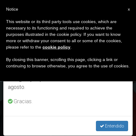
ES
Notice
×
x
Aviso importante
This website or its third party tools use cookies, which are
necessary to its functioning and required to achieve the
Del 27 de julio al 7 de agosto haremos la pausa
DÍA
purposes illustrated in the cookie policy. If you want to know
anual, aprovechando que en el periodo de verano
Mayo 16th, 2019
more or withdraw your consent to all or some of the cookies,
please refer to the
cookie policy
.
se generan menos informaciones y también el
consumo de las mismas disminuye.
By closing this banner, scrolling this page, clicking a link or
continuing to browse otherwise, you agree to the use of cookies.
ÚLTIMAS NOTICIAS
Retomamos el trabajo ordinario de las ediciones
en inglés y español de ZENIT el lunes 10 de
agosto.
El Consejo Episcopal Latinoamericano eligió nuevas
autoridades para 2019-2023
Gracias.
MAY 16, 2019 19:28
ENRIQUE SOROS
Entendido