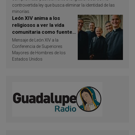
controvertida ley que busca eliminar la identidad de las
minorías.
León XIV anima a los
religiosos a ver la vida
comunitaria como fuente
de inspiración y
Mensaje de León XIV a la
santificación
Conferencia de Superiores
Mayores de Hombres de los
Estados Unidos