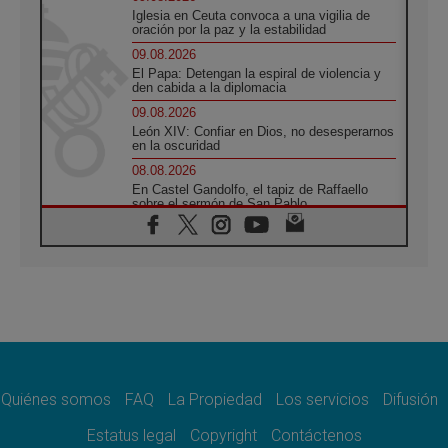
Iglesia en Ceuta convoca a una vigilia de
oración por la paz y la estabilidad
09.08.2026
El Papa: Detengan la espiral de violencia y
den cabida a la diplomacia
09.08.2026
León XIV: Confiar en Dios, no desesperarnos
en la oscuridad
08.08.2026
En Castel Gandolfo, el tapiz de Raffaello
sobre el sermón de San Pablo
08.08.2026
En Colombia, «la paz no se compra con una
firma»
08.08.2026
En Venezuela celebraron los 416 años del
Santo Cristo de La Grita
08.08.2026
El Papa: en Santa Ágata contemplamos la
victoria del amor sobre la muerte
Quiénes somos
FAQ
La Propiedad
Los servicios
Difusión
08.08.2026
León XIV visitará el Santuario de la Madre
Estatus legal
Copyright
Contáctenos
del Buen Consejo de Genazzano