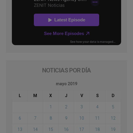
NOTICIAS POR DÍA
mayo 2019
L
M
X
J
V
S
D
1
2
3
4
5
6
7
8
9
10
11
12
13
14
15
16
17
18
19