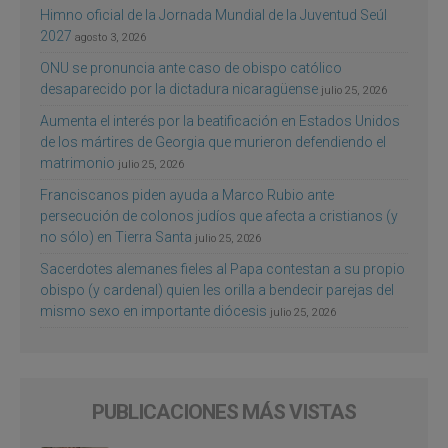
Himno oficial de la Jornada Mundial de la Juventud Seúl
2027
agosto 3, 2026
ONU se pronuncia ante caso de obispo católico
desaparecido por la dictadura nicaragüense
julio 25, 2026
Aumenta el interés por la beatificación en Estados Unidos
de los mártires de Georgia que murieron defendiendo el
matrimonio
julio 25, 2026
Franciscanos piden ayuda a Marco Rubio ante
persecución de colonos judíos que afecta a cristianos (y
no sólo) en Tierra Santa
julio 25, 2026
Sacerdotes alemanes fieles al Papa contestan a su propio
obispo (y cardenal) quien les orilla a bendecir parejas del
mismo sexo en importante diócesis
julio 25, 2026
PUBLICACIONES MÁS VISTAS