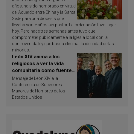
años, ha sido nombrado en virtud
del Acuerdo entre China y la Santa
Sede para una diócesis que
llevaba veinte años sin pastor. La ordenación tuvo lugar
hoy. Pero hace tres semanas antes tuvo que
comprometer públicamente a la Iglesia local con la
controvertida ley que busca eliminar la identidad de las
minorías.
León XIV anima a los
religiosos a ver la vida
comunitaria como fuente
de inspiración y
Mensaje de León XIV a la
santificación
Conferencia de Superiores
Mayores de Hombres de los
Estados Unidos