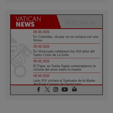
08.08.2026
En Colombia, «la paz no se compra con una
firma»
08.08.2026
En Venezuela celebraron los 416 años del
Santo Cristo de La Grita
08.08.2026
El Papa: en Santa Ágata contemplamos la
victoria del amor sobre la muerte
08.08.2026
León XIV visitará el Santuario de la Madre
del Buen Consejo de Genazzano
07.08.2026
Filipinas: el Vicariato Apostólico de Calapán
se convierte en diócesis
07.08.2026
Honduras: Los desplazados invisibles de una