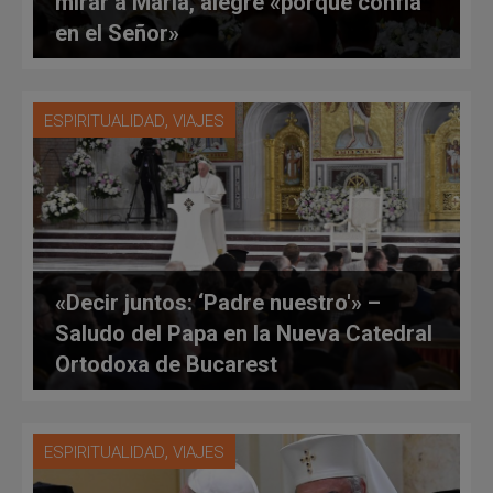
mirar a María, alegre «porque confía
en el Señor»
,
ESPIRITUALIDAD
VIAJES
«Decir juntos: ‘Padre nuestro'» –
Saludo del Papa en la Nueva Catedral
Ortodoxa de Bucarest
,
ESPIRITUALIDAD
VIAJES