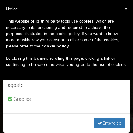
ES
Notice
×
x
Aviso importante
This website or its third party tools use cookies, which are
necessary to its functioning and required to achieve the
Del 27 de julio al 7 de agosto haremos la pausa
DÍA
purposes illustrated in the cookie policy. If you want to know
anual, aprovechando que en el periodo de verano
Mayo 31st, 2019
more or withdraw your consent to all or some of the cookies,
please refer to the
cookie policy
.
se generan menos informaciones y también el
consumo de las mismas disminuye.
By closing this banner, scrolling this page, clicking a link or
continuing to browse otherwise, you agree to the use of cookies.
ÚLTIMAS NOTICIAS
Retomamos el trabajo ordinario de las ediciones
en inglés y español de ZENIT el lunes 10 de
agosto.
El Papa Francisco en Rumanía: Primera celebración de la
Misa en Bucarest
Gracias.
MAY 31, 2019 19:59
LARISSA I. LÓPEZ
Entendido