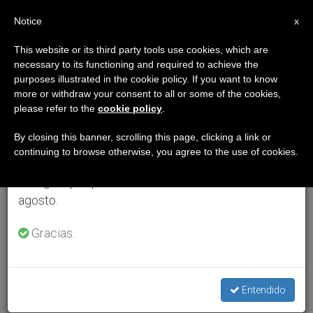
ES
Notice
×
x
Aviso importante
This website or its third party tools use cookies, which are
necessary to its functioning and required to achieve the
Del 27 de julio al 7 de agosto haremos la pausa
purposes illustrated in the cookie policy. If you want to know
anual, aprovechando que en el periodo de verano
more or withdraw your consent to all or some of the cookies,
please refer to the
cookie policy
.
se generan menos informaciones y también el
consumo de las mismas disminuye.
By closing this banner, scrolling this page, clicking a link or
continuing to browse otherwise, you agree to the use of cookies.
Retomamos el trabajo ordinario de las ediciones
en inglés y español de ZENIT el lunes 10 de
agosto.
Gracias.
Entendido