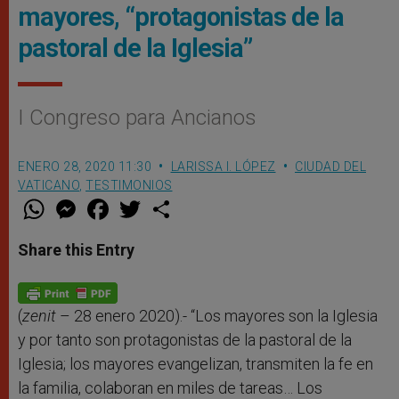
mayores, “protagonistas de la
pastoral de la Iglesia”
I Congreso para Ancianos
ENERO 28, 2020 11:30
LARISSA I. LÓPEZ
CIUDAD DEL
VATICANO
,
TESTIMONIOS
W
M
F
T
S
h
e
a
w
h
a
s
c
i
a
t
s
e
t
r
Share this Entry
s
e
b
t
e
A
n
o
e
p
g
o
r
p
e
k
r
(
zenit
– 28 enero 2020).- “Los mayores son la Iglesia
y por tanto son protagonistas de la pastoral de la
Iglesia; los mayores evangelizan, transmiten la fe en
la familia, colaboran en miles de tareas… Los