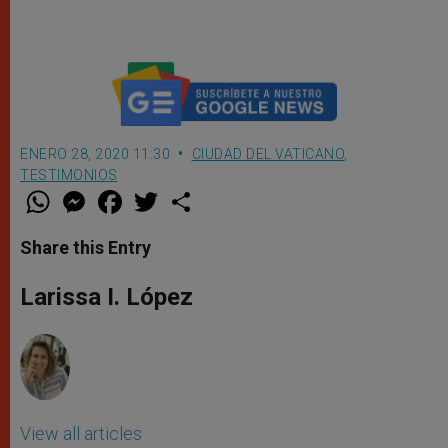
ENERO 28, 2020 11:30
CIUDAD DEL VATICANO
,
TESTIMONIOS
W
M
F
T
S
h
e
a
w
h
a
s
c
i
a
t
s
e
t
r
Share this Entry
s
e
b
t
e
A
n
o
e
p
g
o
r
Larissa I. López
p
e
k
r
View all articles