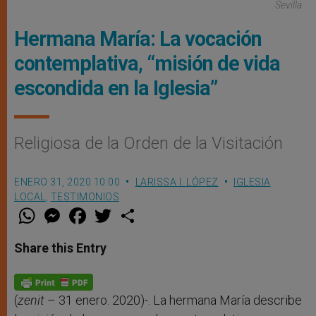
Sevilla
Hermana María: La vocación
contemplativa, “misión de vida
escondida en la Iglesia”
Religiosa de la Orden de la Visitación
ENERO 31, 2020 10:00
LARISSA I. LÓPEZ
IGLESIA
LOCAL
,
TESTIMONIOS
W
M
F
T
S
h
e
a
w
h
a
s
c
i
a
t
s
e
t
r
Share this Entry
s
e
b
t
e
A
n
o
e
p
g
o
r
p
e
k
r
(
zenit
– 31 enero. 2020)-. La hermana María describe