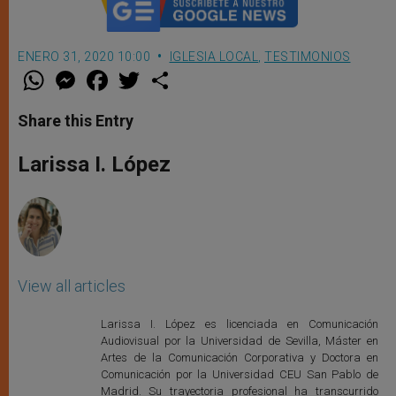
ENERO 31, 2020 10:00
IGLESIA LOCAL
,
TESTIMONIOS
W
M
F
T
S
h
e
a
w
h
a
s
c
i
a
t
s
e
t
r
Share this Entry
s
e
b
t
e
A
n
o
e
p
g
o
r
Larissa I. López
p
e
k
r
View all articles
Larissa I. López es licenciada en Comunicación
Audiovisual por la Universidad de Sevilla, Máster en
Artes de la Comunicación Corporativa y Doctora en
Comunicación por la Universidad CEU San Pablo de
Madrid. Su trayectoria profesional ha transcurrido