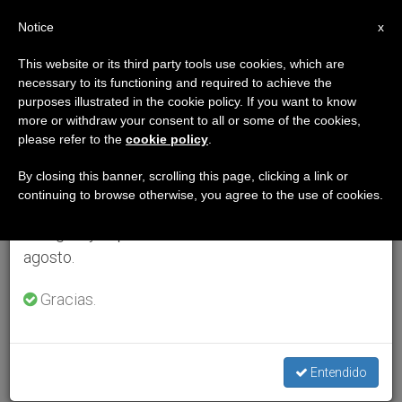
ES
Notice
×
x
Aviso importante
This website or its third party tools use cookies, which are
necessary to its functioning and required to achieve the
Del 27 de julio al 7 de agosto haremos la pausa
purposes illustrated in the cookie policy. If you want to know
anual, aprovechando que en el periodo de verano
more or withdraw your consent to all or some of the cookies,
please refer to the
cookie policy
.
se generan menos informaciones y también el
consumo de las mismas disminuye.
By closing this banner, scrolling this page, clicking a link or
continuing to browse otherwise, you agree to the use of cookies.
Retomamos el trabajo ordinario de las ediciones
en inglés y español de ZENIT el lunes 10 de
agosto.
Gracias.
Entendido