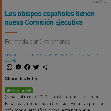
Española
Los obispos españoles tienen
nueva Comisión Ejecutiva
Formada por 9 miembros
MARZO 04, 2020 12:21
ROSA DIE ALCOLEA
IGLESIA
LOCAL
W
M
F
T
S
h
e
a
w
h
a
s
c
i
a
t
s
e
t
r
Share this Entry
s
e
b
t
e
A
n
o
e
p
g
o
r
p
e
k
r
(
zenit
– 4 marzo 2020).- La Conferencia Episcopal
Española ya tiene nueva Comisión Ejecutiva para los
próximos cuatro años, compuesta por nueve