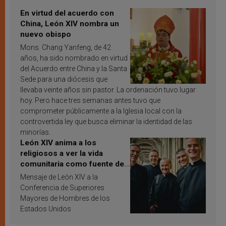
En virtud del acuerdo con
China, León XIV nombra un
nuevo obispo
Mons. Chang Yanfeng, de 42
años, ha sido nombrado en virtud
del Acuerdo entre China y la Santa
Sede para una diócesis que
llevaba veinte años sin pastor. La ordenación tuvo lugar
hoy. Pero hace tres semanas antes tuvo que
comprometer públicamente a la Iglesia local con la
controvertida ley que busca eliminar la identidad de las
minorías.
León XIV anima a los
religiosos a ver la vida
comunitaria como fuente de
inspiración y santificación
Mensaje de León XIV a la
Conferencia de Superiores
Mayores de Hombres de los
Estados Unidos