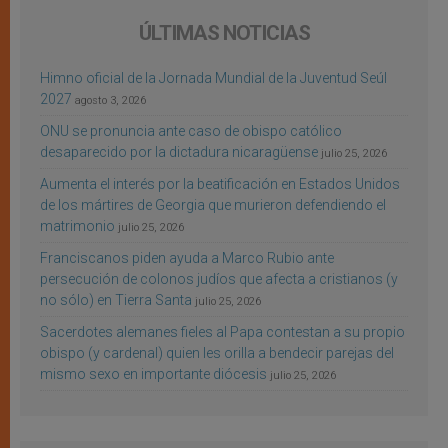
ÚLTIMAS NOTICIAS
Himno oficial de la Jornada Mundial de la Juventud Seúl
2027
agosto 3, 2026
ONU se pronuncia ante caso de obispo católico
desaparecido por la dictadura nicaragüense
julio 25, 2026
Aumenta el interés por la beatificación en Estados Unidos
de los mártires de Georgia que murieron defendiendo el
matrimonio
julio 25, 2026
Franciscanos piden ayuda a Marco Rubio ante
persecución de colonos judíos que afecta a cristianos (y
no sólo) en Tierra Santa
julio 25, 2026
Sacerdotes alemanes fieles al Papa contestan a su propio
obispo (y cardenal) quien les orilla a bendecir parejas del
mismo sexo en importante diócesis
julio 25, 2026