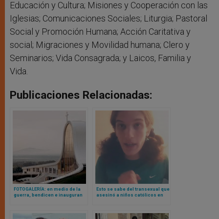
Educación y Cultura; Misiones y Cooperación con las
Iglesias; Comunicaciones Sociales; Liturgia; Pastoral
Social y Promoción Humana; Acción Caritativa y
social; Migraciones y Movilidad humana; Clero y
Seminarios; Vida Consagrada; y Laicos, Familia y
Vida.
Publicaciones Relacionadas:
FOTOGALERÍA: en medio de la
Esto se sabe del transexual que
guerra, bendicen e inauguran
asesinó a niños católicos en
nueva y bonita basílica católica
atentado dentro de Iglesia en
en Ucrania
USA