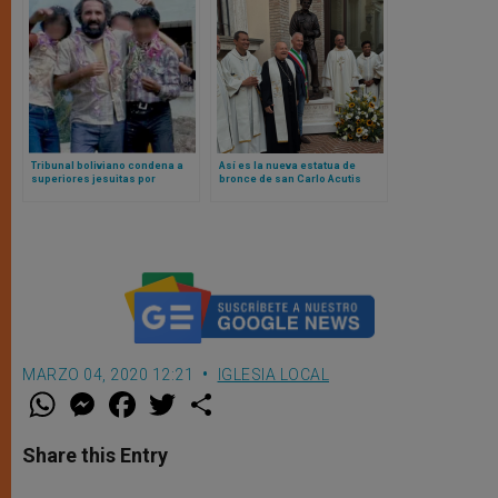
Tribunal boliviano condena a
Así es la nueva estatua de
superiores jesuitas por
bronce de san Carlo Acutis
encubrir a sacerdote abusador
inaugurada en Asís
MARZO 04, 2020 12:21
IGLESIA LOCAL
W
M
F
T
S
h
e
a
w
h
a
s
c
i
a
t
s
e
t
r
Share this Entry
s
e
b
t
e
A
n
o
e