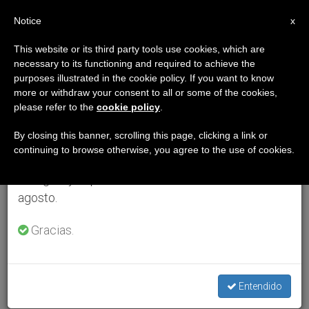
ES
Notice
×
x
Aviso importante
This website or its third party tools use cookies, which are
necessary to its functioning and required to achieve the
Del 27 de julio al 7 de agosto haremos la pausa
purposes illustrated in the cookie policy. If you want to know
anual, aprovechando que en el periodo de verano
more or withdraw your consent to all or some of the cookies,
please refer to the
cookie policy
.
se generan menos informaciones y también el
consumo de las mismas disminuye.
By closing this banner, scrolling this page, clicking a link or
continuing to browse otherwise, you agree to the use of cookies.
Retomamos el trabajo ordinario de las ediciones
en inglés y español de ZENIT el lunes 10 de
agosto.
Gracias.
Entendido