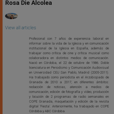
p
g
o
r
Rosa Die Alcolea
p
e
k
r
View all articles
Profesional con 7 años de experiencia laboral en
informar sobre la vida de la Iglesia y en comunicación
institucional de la Iglesia en España, además de
trabajar como crítica de cine y crítica musical como
colaboradora en distintos medios de comunicación.
Nació en Córdoba, el 22 de octubre de 1986. Doble
licenciatura en Periodismo y Comunicación Audiovisual
en Universidad CEU San Pablo, Madrid (2005-2011).
Ha trabajado como periodista en el Arzobispado de
Granada de 2010 a 2017, en diferentes ámbitos:
redacción de noticias, atención a medios de
comunicación, edición de fotografía y vídeo, producción
y locución de 2 programas de radio semanales en
COPE Granada, maquetación y edición de la revista
digital ‘Fiesta’. Anteriormente, ha trabajado en COPE
Córdoba y ABC Córdoba.