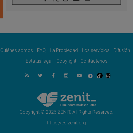
León XIV visitará el Santuario de la Madre
del Buen Consejo de Genazzano
07.08.2026
Filipinas: el Vicariato Apostólico de Calapán
se convierte en diócesis
07.08.2026
Honduras: Los desplazados invisibles de una
crisis olvidada
Quiénes somos
FAQ
La Propiedad
Los servicios
Difusión
07.08.2026
Bokalic: "En Argentina el Papa León señalará
Estatus legal
Copyright
Contáctenos
el compromiso del cristiano"
07.08.2026
La matanza de niños en Gaza no cesa: 300
muertos en 300 días
07.08.2026
Tagle: La guerra desfigura el mundo, solo la
revelación de Dios lo transfigura
Copyright © 2026 ZENIT. All Rights Reserved.
https://es.zenit.org